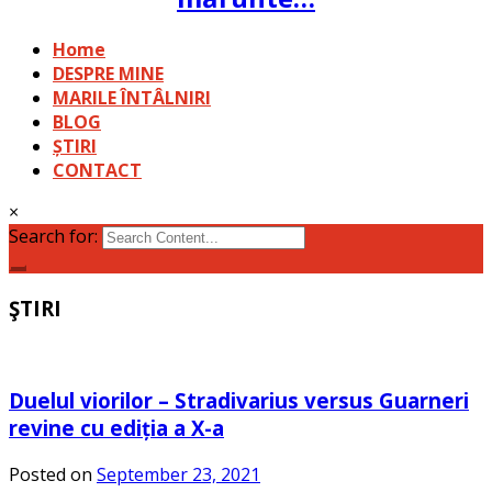
Home
DESPRE MINE
MARILE ÎNTÂLNIRI
BLOG
ȘTIRI
CONTACT
×
Search for:
ŞTIRI
Duelul viorilor – Stradivarius versus Guarneri
revine cu ediția a X-a
Posted on
September 23, 2021