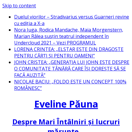
Skip to content
Duelul viorilor – Stradivarius versus Guarneri revine
cu ediția a X-a
Nora Iuga, Rodica Mandache, Maia Morgenstern,
Marian Râlea susțin teatrul independent în
Undercloud 2021 – Vezi PROGRAMUL
LORENA CRINTEA: „ELSTAR ESTE DIN DRAGOSTE
PENTRU CĂRȚI ȘI PENTRU OAMENI”
JOHN CRISTEA: „GENERAȚIA LUI JOHN ESTE DESPRE
O COMUNITATE TÂNĂRĂ CARE ÎȘI DOREȘTE SĂ SE
FACĂ AUZITĂ”
NICOLAE BACIU: „FOLDO ESTE UN CONCEPT 100%
ROMÂNESC”
Eveline Păuna
Despre Mari Întâlniri și lucruri
mărunte…