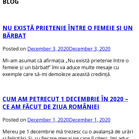
BLOG
NU EXISTĂ PRIETENIE ÎNTRE O FEMEIE ȘI UN
BĂRBAT
Posted on
December 3, 2020
December 3, 2020
Mi-am asumat că afirmația „Nu există prietenie între o
femeie și un bărbat!” îmi va aduce multe mesaje cu
exemple care să-mi demoleze această credință.
CUM AM PETRECUT 1 DECEMBRIE ÎN 2020 –
CE AM FĂCUT DE ZIUA ROMÂNIEI
Posted on
December 1, 2020
December 1, 2020
Mereu pe 1 decembrie mă trezesc cu o avalanșă de urări
și felicitări. Și, cu fiecare mesaj pe care îl citesc, îmi aduc