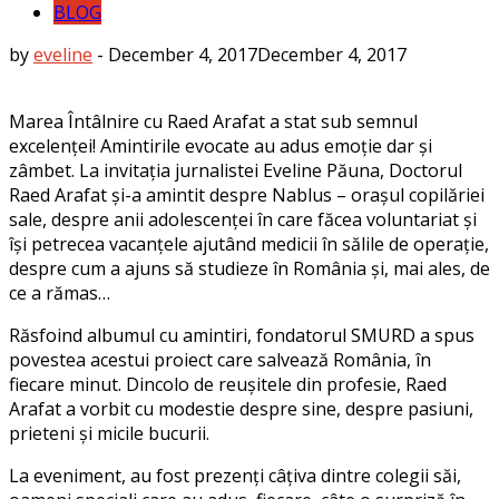
BLOG
by
eveline
-
December 4, 2017
December 4, 2017
Marea Întâlnire cu Raed Arafat a stat sub semnul
excelenței! Amintirile evocate au adus emoție dar și
zâmbet. La invitația jurnalistei Eveline Păuna, Doctorul
Raed Arafat și-a amintit despre Nablus – orașul copilăriei
sale, despre anii adolescenței în care făcea voluntariat și
își petrecea vacanțele ajutând medicii în sălile de operație,
despre cum a ajuns să studieze în România și, mai ales, de
ce a rămas…
Răsfoind albumul cu amintiri, fondatorul SMURD a spus
povestea acestui proiect care salvează România, în
fiecare minut. Dincolo de reușitele din profesie, Raed
Arafat a vorbit cu modestie despre sine, despre pasiuni,
prieteni și micile bucurii.
La eveniment, au fost prezenți câțiva dintre colegii săi,