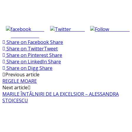
Share
Tweet
Follow us
on Facebook
Share on Facebook
Share
Share on Twitter
Tweet
Share on Pinterest
Share
Share on LinkedIn
Share
Share on Digg
Share
Post
Previous article
REGELE MOARE
navigation
Next article
MARILE ÎNTÂLNIRI DE LA EXCELSIOR – ALESSANDRA
STOICESCU