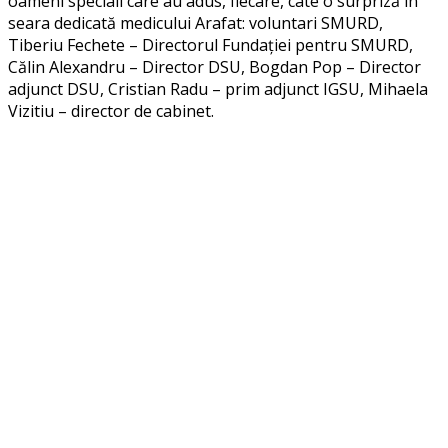
oameni speciali care au adus, fiecare, câte o surpriză în
seara dedicată medicului Arafat: voluntari SMURD,
Tiberiu Fechete – Directorul Fundației pentru SMURD,
Călin Alexandru – Director DSU, Bogdan Pop – Director
adjunct DSU, Cristian Radu – prim adjunct IGSU, Mihaela
Vizitiu – director de cabinet.