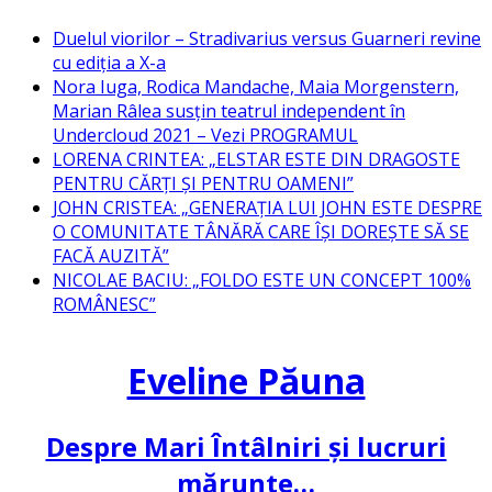
Skip
Duelul viorilor – Stradivarius versus Guarneri revine
to
cu ediția a X-a
content
Nora Iuga, Rodica Mandache, Maia Morgenstern,
Marian Râlea susțin teatrul independent în
Undercloud 2021 – Vezi PROGRAMUL
LORENA CRINTEA: „ELSTAR ESTE DIN DRAGOSTE
PENTRU CĂRȚI ȘI PENTRU OAMENI”
JOHN CRISTEA: „GENERAȚIA LUI JOHN ESTE DESPRE
O COMUNITATE TÂNĂRĂ CARE ÎȘI DOREȘTE SĂ SE
FACĂ AUZITĂ”
NICOLAE BACIU: „FOLDO ESTE UN CONCEPT 100%
ROMÂNESC”
Eveline Păuna
Despre Mari Întâlniri și lucruri
mărunte…