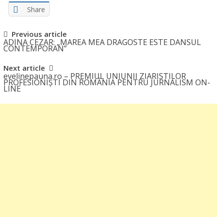
Share
Post
Previous article
ADINA CEZAR: „MAREA MEA DRAGOSTE ESTE DANSUL
navigation
CONTEMPORAN”
Next article
evelinepauna.ro – PREMIUL UNIUNII ZIARISTILOR
PROFESIONIȘTI DIN ROMÂNIA PENTRU JURNALISM ON-
LINE