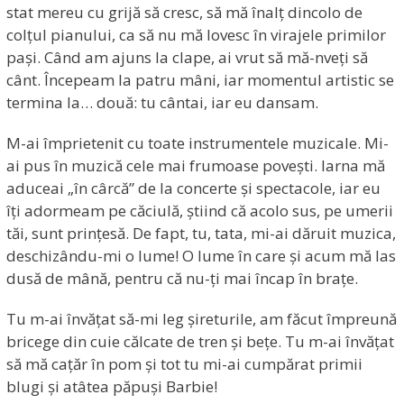
stat mereu cu grijă să cresc, să mă înalț dincolo de
colțul pianului, ca să nu mă lovesc în virajele primilor
pași. Când am ajuns la clape, ai vrut să mă-nveți să
cânt. Începeam la patru mâni, iar momentul artistic se
termina la… două: tu cântai, iar eu dansam.
M-ai împrietenit cu toate instrumentele muzicale. Mi-
ai pus în muzică cele mai frumoase povești. Iarna mă
aduceai „în cârcă” de la concerte și spectacole, iar eu
îți adormeam pe căciulă, știind că acolo sus, pe umerii
tăi, sunt prințesă. De fapt, tu, tata, mi-ai dăruit muzica,
deschizându-mi o lume! O lume în care și acum mă las
dusă de mână, pentru că nu-ți mai încap în brațe.
Tu m-ai învățat să-mi leg șireturile, am făcut împreună
bricege din cuie călcate de tren și bețe. Tu m-ai învățat
să mă cațăr în pom și tot tu mi-ai cumpărat primii
blugi și atâtea păpuși Barbie!