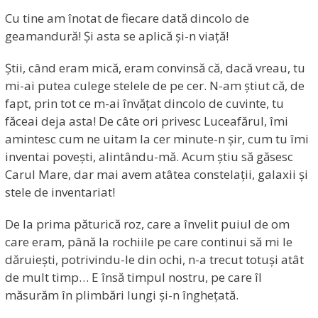
Cu tine am înotat de fiecare dată dincolo de
geamandură! Și asta se aplică și-n viață!
Știi, când eram mică, eram convinsă că, dacă vreau, tu
mi-ai putea culege stelele de pe cer. N-am știut că, de
fapt, prin tot ce m-ai învățat dincolo de cuvinte, tu
făceai deja asta! De câte ori privesc Luceafărul, îmi
amintesc cum ne uitam la cer minute-n șir, cum tu îmi
inventai povești, alintându-mă. Acum știu să găsesc
Carul Mare, dar mai avem atâtea constelații, galaxii și
stele de inventariat!
De la prima păturică roz, care a învelit puiul de om
care eram, până la rochiile pe care continui să mi le
dăruiești, potrivindu-le din ochi, n-a trecut totuși atât
de mult timp… E însă timpul nostru, pe care îl
măsurăm în plimbări lungi și-n înghețată.