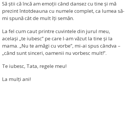
Să știi că încă am emoții când dansez cu tine și mă
prezint întotdeauna cu numele complet, ca lumea să-
mi spună cât de mult îți semăn.
La fel cum caut printre cuvintele din jurul meu,
același „te iubesc” pe care l-am văzut la tine și la
mama. „Nu te amăgi cu vorbe”, mi-ai spus cândva –
„când sunt sinceri, oamenii nu vorbesc mult!”.
Te iubesc, Tata, regele meu!
La mulți ani!