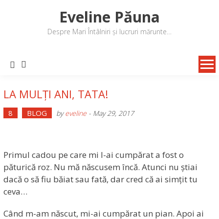
Skip
Eveline Păuna
to
content
Despre Mari Întâlniri și lucruri mărunte…
LA MULȚI ANI, TATA!
8
BLOG
by
eveline
-
May 29, 2017
Primul cadou pe care mi l-ai cumpărat a fost o
păturică roz. Nu mă născusem încă. Atunci nu știai
dacă o să fiu băiat sau fată, dar cred că ai simțit tu
ceva…
Când m-am născut, mi-ai cumpărat un pian. Apoi ai