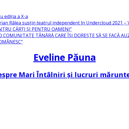
u ediția a X-a
ian Râlea susțin teatrul independent în Undercloud 2021 
NTRU CĂRȚI ȘI PENTRU OAMENI”
 O COMUNITATE TÂNĂRĂ CARE ÎȘI DOREȘTE SĂ SE FACĂ AU
ROMÂNESC”
Eveline Păuna
spre Mari Întâlniri și lucruri mărun