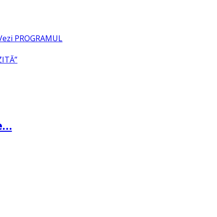
– Vezi PROGRAMUL
ZITĂ”
te…