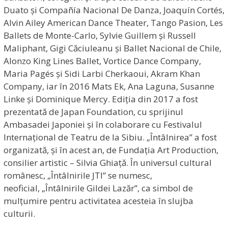
Duato și Compañía Nacional De Danza, Joaquín Cortés,
Alvin Ailey American Dance Theater, Tango Pasion, Les
Ballets de Monte-Carlo, Sylvie Guillem și Russell
Maliphant, Gigi Căciuleanu și Ballet Nacional de Chile,
Alonzo King Lines Ballet, Vortice Dance Company,
Maria Pagés și Sidi Larbi Cherkaoui, Akram Khan
Company, iar în 2016 Mats Ek, Ana Laguna, Susanne
Linke și Dominique Mercy. Ediția din 2017 a fost
prezentată de Japan Foundation, cu sprijinul
Ambasadei Japoniei și în colaborare cu Festivalul
Internațional de Teatru de la Sibiu. „Întâlnirea” a fost
organizată, și în acest an, de Fundația Art Production,
consilier artistic – Silvia Ghiață. În universul cultural
românesc, „Întâlnirile JTI” se numesc,
neoficial, „Întâlnirile Gildei Lazăr”, ca simbol de
mulțumire pentru activitatea acesteia în slujba
culturii.