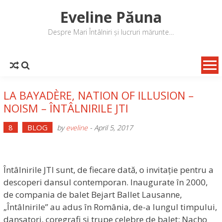
Skip
Eveline Păuna
to
content
Despre Mari Întâlniri și lucruri mărunte…
LA BAYADÈRE, NATION OF ILLUSION –
NOISM – ÎNTÂLNIRILE JTI
8
BLOG
by
eveline
-
April 5, 2017
Întâlnirile JTI sunt, de fiecare dată, o invitație pentru a
descoperi dansul contemporan. Inaugurate în 2000,
de compania de balet Bejart Ballet Lausanne,
„Întâlnirile” au adus în România, de-a lungul timpului,
dansatori, coregrafi și trupe celebre de balet: Nacho