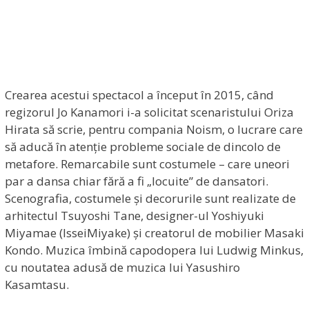
Crearea acestui spectacol a început în 2015, când
regizorul Jo Kanamori i-a solicitat scenaristului Oriza
Hirata să scrie, pentru compania Noism, o lucrare care
să aducă în atenție probleme sociale de dincolo de
metafore. Remarcabile sunt costumele – care uneori
par a dansa chiar fără a fi „locuite” de dansatori.
Scenografia, costumele și decorurile sunt realizate de
arhitectul Tsuyoshi Tane, designer-ul Yoshiyuki
Miyamae (IsseiMiyake) și creatorul de mobilier Masaki
Kondo. Muzica îmbină capodopera lui Ludwig Minkus,
cu noutatea adusă de muzica lui Yasushiro
Kasamtasu.