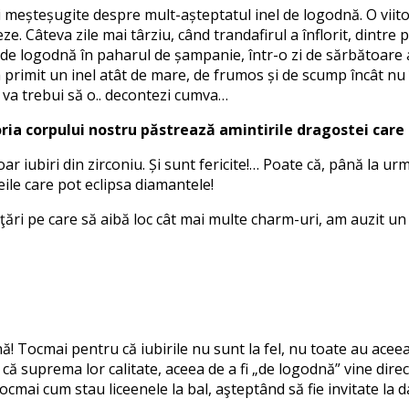
 meșteșugite despre mult-așteptatul inel de logodnă. O viitoa
. Câteva zile mai târziu, când trandafirul a înflorit, dintre p
ul de logodnă în paharul de șampanie, într-o zi de sărbătoar
 a primit un inel atât de mare, de frumos și de scump încât nu
ă va trebui să o.. decontezi cumva…
a corpului nostru păstrează amintirile dragostei care e
 iubiri din zirconiu. Și sunt fericite!… Poate că, până la ur
ile care pot eclipsa diamantele!
ăţări pe care să aibă loc cât mai multe charm-uri, am auzit un
nă! Tocmai pentru că iubirile nu sunt la fel, nu toate au acee
suprema lor calitate, aceea de a fi „de logodnă” vine direct d
ntocmai cum stau liceenele la bal, aşteptând să fie invitate la d