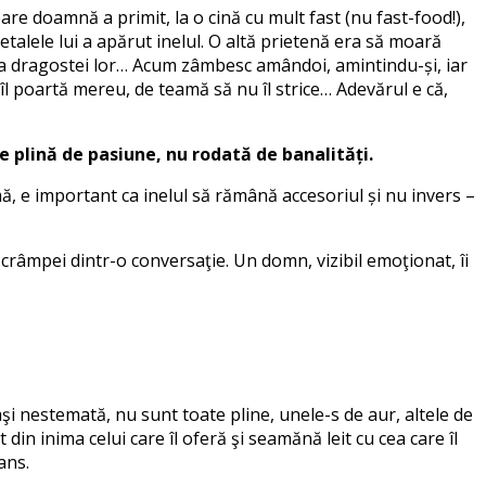
re doamnă a primit, la o cină cu mult fast (nu fast-food!),
etalele lui a apărut inelul. O altă prietenă era să moară
e a dragostei lor… Acum zâmbesc amândoi, amintindu-și, iar
 îl poartă mereu, de teamă să nu îl strice… Adevărul e că,
 plină de pasiune, nu rodată de banalități.
mă, e important ca inelul să rămână accesoriul și nu invers –
 crâmpei dintr-o conversaţie. Un domn, vizibil emoţionat, îi
aşi nestemată, nu sunt toate pline, unele-s de aur, altele de
in inima celui care îl oferă şi seamănă leit cu cea care îl
ans.