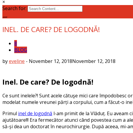
×
Search for:
INEL. DE CARE? DE LOGODNĂ!
8
BLOG
by
eveline
-
November 12, 2018
November 12, 2018
Inel. De care? De logodnă!
Ce sunt inelele?! Sunt acele cătuşe mici care împodobesc oric
modelat numele vreunei părți a corpului, cum a făcut-o inel
Primul
inel de logodnă
l-am primit de la Vlăduț. Eu aveam cin
ajutătoare!!! Era fermecător atunci când povestea cum a ales
să-și dea un doctorat în neurochirurgie. După aceea, mi-am