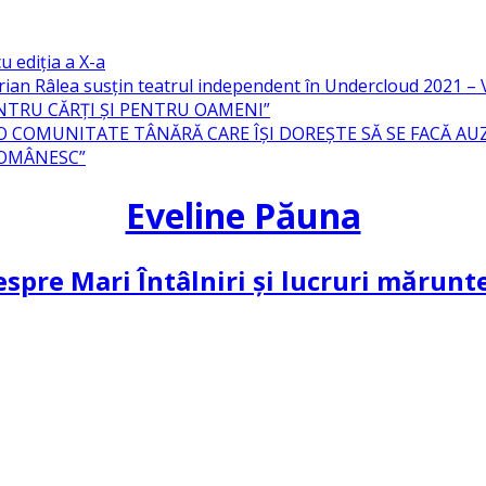
u ediția a X-a
ian Râlea susțin teatrul independent în Undercloud 2021 
NTRU CĂRȚI ȘI PENTRU OAMENI”
 O COMUNITATE TÂNĂRĂ CARE ÎȘI DOREȘTE SĂ SE FACĂ AU
ROMÂNESC”
Eveline Păuna
spre Mari Întâlniri și lucruri mărun