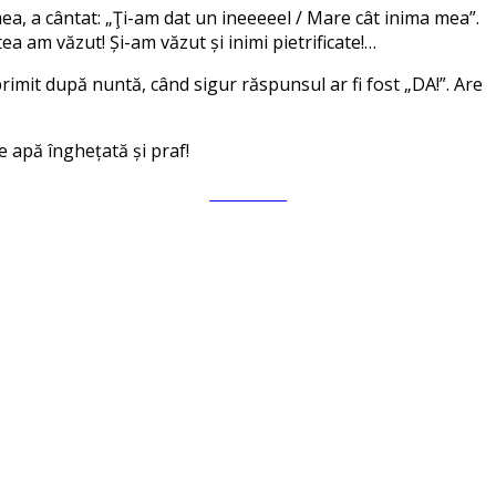
mea, a cântat: „Ţi-am dat un ineeeeel / Mare cât inima mea”.
tea am văzut! Și-am văzut și inimi pietrificate!…
rimit după nuntă, când sigur răspunsul ar fi fost „DA!”. Are
e apă înghețată și praf!
Follow us