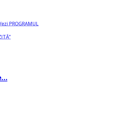
– Vezi PROGRAMUL
ZITĂ”
te…