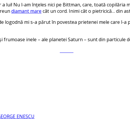
 a lui! Nu l-am înţeles nici pe Bittman, care, toată copilăria 
 vreun
diamant mare
cât un cord. Inimi cât o pietricică… din as
de logodnă mi s-a părut în povestea prietenei mele care l-a p
și frumoase inele – ale planetei Saturn – sunt din particule d
Tweet
 GEORGE ENESCU