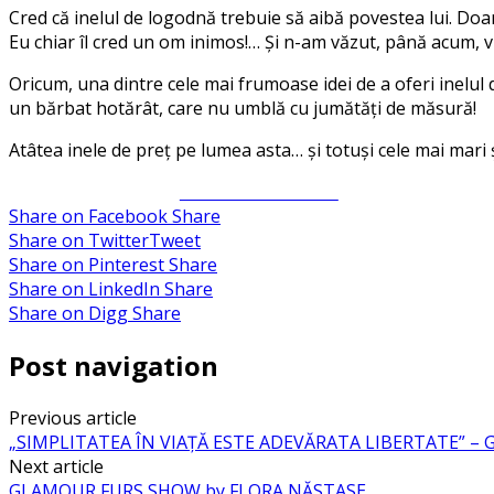
Cred că inelul de logodnă trebuie să aibă povestea lui. Doar
Eu chiar îl cred un om inimos!… Și n-am văzut, până acum,
Oricum, una dintre cele mai frumoase idei de a oferi inelul 
un bărbat hotărât, care nu umblă cu jumătăți de măsură!
Atâtea inele de preț pe lumea asta… și totuși cele mai mari 
Share on Facebook
Share on Facebook
Share
Share on Twitter
Tweet
Share on Pinterest
Share
Share on LinkedIn
Share
Share on Digg
Share
Post navigation
Previous article
„SIMPLITATEA ÎN VIAȚĂ ESTE ADEVĂRATA LIBERTATE” –
Next article
GLAMOUR FURS SHOW by FLORA NĂSTASE