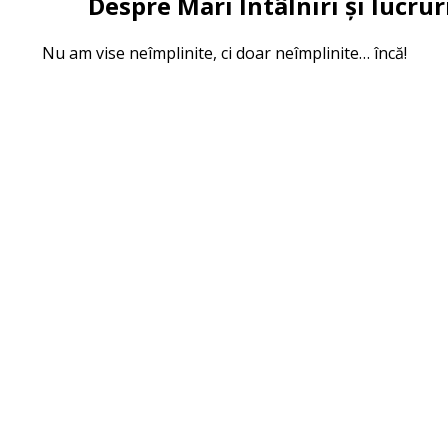
Despre Mari Întâlniri și lucr
Nu am vise neîmplinite, ci doar neîmplinite… încă!