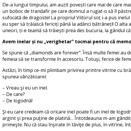
De-a lungul timpului, am auzit povești care mai de care mai
un boboc de trandafir pe care domnul a rugat-o să îl păstreze
sufocată de dragoste! La propriu! Viitorul soț i-a pus inel
eu sper să trăiască fericiți până la adânci bătrâneți! O alta
uneori, ți-e teamă să trăiești prea des bucuria, la gândul c
Avem inelar și nu „verighetar” tocmai pentru că memori
Se spune că „diamonds are forever”. Însă multe femei au doar
femeia să se transforme în accesoriu. Totuşi, ferice de feme
Astăzi, în timp ce-mi plimbam privirea printre vitrine cu br
spunea vânzătoarei:
– Vreau şi eu un inel.
– De care?
– De logodnă!
Şi eu care credeam că oricare inel poate fi un inel de logod
argint şi prea puţine de platină… Întotdeauna m-am gândit că 
primeşte. Nu că stau înşirate în tăviţe de plus, în vitrine, î