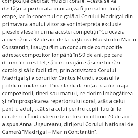
compoziție dedicat muzicii corale. Acesta se va
desfășura pe durata unui an,va fi jurizat în două
etape, iar în concertul de gală al Corului Madrigal din
primavara anului viitor se vor interpreta exclusiv
piesele alese în urma acestei competiții.“Cu ocazia
aniversării a 92 de ani de la nașterea Maestrului Marin
Constantin, inaugurăm un concurs de compoziție
adresat compozitorilor până în 50 de ani, pe care
dorim, în acest fel, să îi încurajăm să scrie lucrări
corale și să le facilităm, prin activitatea Corului
Madrigal și a corurilor Cantus Mundi, accesul la
publicul meloman. Dincolo de dorința de a încuraja
compozitorii, tineri sau maturi, ne dorim îmbogățirea
și reîmprospătarea repertoriului coral, atât a celui
pentru adulți, cât și a celui pentru copii, lucrările
corale noi fiind extrem de reduse în ultimii 20 de ani”,
a spus Anna Ungureanu, dirijorul Corului Național de
Cameră “Madrigal – Marin Constantin”.