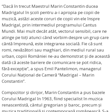
“Dacă în trecut Maestrul Marin Constantin ducea
Madrigalul în școli pentru a-i apropia pe copii de
muzică, astăzi aceste coruri de copii vin ele înspre
Madrigal, prin intermediul programului Cantus
Mundi. Mai mult decât atât, vectorul sensibil, care ne
atinge pe toți atunci când vorbim despre un grup care
cântă împreună, este integrarea socială. Fie că sunt
romi, nevăzători sau maghiari, din mediul rural sau
urban, copiii României ne-au demonstrat și de această
dată că aceste bariere de comunicare se pot ridica,
fără excepție”, a spus Emil Pantelimon, managerul
Corului Național de Cameră “Madrigal – Marin
Constantin”.
Compozitor și dirijor, Marin Constantin a pus bazele
Corului Madrigal în 1963, fiind specialist în muzica
renascentistă, cântul gregorian și baroc, precum și
muzica tradițională şi contemporană românească. S-a