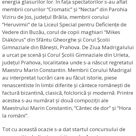
energia glasurilor lor. În fața spectatorilor s-au aflat
membrii corurilor “Cromatic” și “Nectar” din Parohia
Viziru de Jos, județul Brăila, membrii corului
“Heruvimii” de la Liceul Special pentru Deficiențe de
Vedere din Buzău, corul de copii maghiari “Mikes
Diákórus” din Sfântu Gheorghe și Corul Școlii
Gimnaziale din Bănești, Prahova. De Ziua Madrigalului
a urcat pe scenă și Corul Școlii Gimnaziale din Urleta,
județul Prahova, localitatea unde s-a născut regretatul
Maestru Marin Constantin. Membrii Corului Madrigal
au interpretat lucrări care au făcut istorie, piese
renascentiste în limbi diferite și cântece românești de
factură bizantină, clasică, folclorică și modernă. Printre
acestea s-au numărat și două compoziții ale
Maestrului Marin Constantin, “Cântec de dor” și “Hora
la români”.
Tot cu această ocazie s-a dat startul concursului de