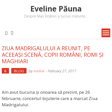
Skip
Eveline Păuna
to
content
Despre Mari Întâlniri și lucruri mărunte…
ZIUA MADRIGALULUI A REUNIT, PE
ACEEAȘI SCENĂ, COPII ROMÂNI, ROMI ȘI
MAGHIARI
8
BLOG
by
eveline
-
February 27, 2017
Am avut bucuria și onoarea să prezint, pe 26
februarie, concertul-bijuterie care a marcat Ziua
Madrigalului.