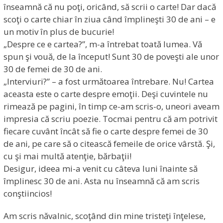
înseamnă că nu poţi, oricând, să scrii o carte! Dar dacă
scoţi o carte chiar în ziua când împlineşti 30 de ani – e
un motiv în plus de bucurie!
„Despre ce e cartea?”, m-a întrebat toată lumea. Vă
spun şi vouă, de la început! Sunt 30 de poveşti ale unor
30 de femei de 30 de ani.
„Interviuri?” – a fost următoarea întrebare. Nu! Cartea
aceasta este o carte despre emoţii. Deşi cuvintele nu
rimează pe pagini, în timp ce-am scris-o, uneori aveam
impresia că scriu poezie. Tocmai pentru că am potrivit
fiecare cuvânt încât să fie o carte despre femei de 30
de ani, pe care să o citească femeile de orice vârstă. Şi,
cu şi mai multă atenţie, bărbaţii!
Desigur, ideea mi-a venit cu câteva luni înainte să
împlinesc 30 de ani. Asta nu înseamnă că am scris
conştiincios!
Am scris năvalnic, scoţând din mine tristeţi înţelese,