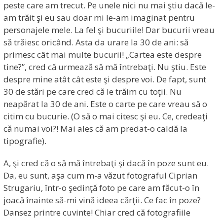
peste care am trecut. Pe unele nici nu mai ştiu dacă le-
am trăit şi eu sau doar mi le-am imaginat pentru
personajele mele. La fel şi bucuriile! Dar bucurii vreau
să trăiesc oricând. Asta da urare la 30 de ani: să
primesc cât mai multe bucurii! „Cartea este despre
tine?”, cred că urmează să mă întrebaţi. Nu ştiu. Este
despre mine atât cât este şi despre voi. De fapt, sunt
30 de stări pe care cred că le trăim cu toţii. Nu
neapărat la 30 de ani. Este o carte pe care vreau să o
citim cu bucurie. (O să o mai citesc şi eu. Ce, credeaţi
că numai voi?! Mai ales că am predat-o caldă la
tipografie).
A, şi cred că o să mă întrebaţi şi dacă în poze sunt eu.
Da, eu sunt, aşa cum m-a văzut fotograful Ciprian
Strugariu, într-o şedinţă foto pe care am făcut-o în
joacă înainte să-mi vină ideea cărţii. Ce fac în poze?
Dansez printre cuvinte! Chiar cred că fotografiile