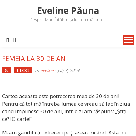
Skip
Eveline Păuna
to
content
Despre Mari Întâlniri și lucruri mărunte…
FEMEIA LA 30 DE ANI
8
BLOG
by
eveline
-
July 7, 2019
Cartea aceasta este petrecerea mea de 30 de ani!
Pentru că tot mă întreba lumea ce vreau să fac în ziua
când împlinesc 30 de ani, într-o zi am răspuns: „Ştiţi
ce?! O carte!”
M-am gândit că petreceri poţi avea oricând. Asta nu