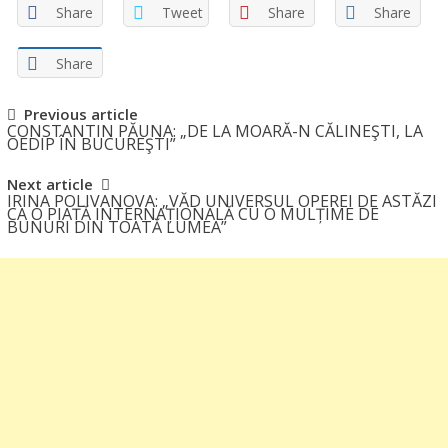
Share
Tweet
Share
Share
Share
Post
Previous article
CONSTANTIN PĂUNA: „DE LA MOARĂ-N CĂLINEŞTI, LA
navigation
OEDIP ÎN BUCUREŞTI”
Next article
IRINA POLIVANOVA: „VĂD UNIVERSUL OPEREI DE ASTĂZI
CA O PIAȚĂ INTERNAȚIONALĂ CU O MULȚIME DE
BUNURI DIN TOATĂ LUMEA”