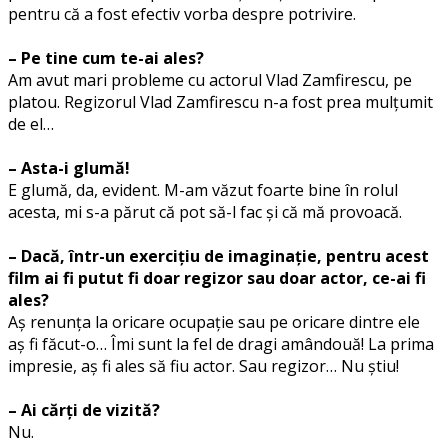
pentru că a fost efectiv vorba despre potrivire.
– Pe tine cum te-ai ales?
Am avut mari probleme cu actorul
Vlad
Zamfirescu
, pe
platou. Regizorul
Vlad
Zamfirescu
n-a fost prea mulțumit
de el…
– Asta-i glumă!
E glumă, da, evident. M-am văzut foarte bine în rolul
acesta, mi s-a părut că pot să-l fac și că mă provoacă.
– Dacă, într-un exercițiu de imaginație, pentru acest
film ai fi putut fi doar regizor sau doar actor, ce-ai fi
ales?
Aș renunța la oricare ocupație sau pe oricare dintre ele
aș fi făcut-o… Îmi sunt la fel de dragi amândouă! La prima
impresie, aș fi ales să fiu actor. Sau regizor… Nu știu!
– Ai cărți de vizită?
Nu.