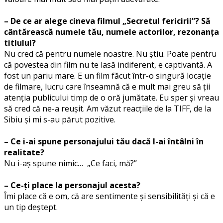
– De ce ar alege cineva filmul „Secretul fericirii”? Să
cântărească numele tău, numele actorilor, rezonanța
titlului?
Nu cred că pentru numele noastre. Nu știu. Poate pentru
că povestea din film nu te lasă indiferent, e captivantă. A
fost un pariu mare. E un film făcut într-o singură locație
de filmare, lucru care înseamnă că e mult mai greu să ții
atenția publicului timp de o oră jumătate. Eu sper și vreau
să cred că ne-a reușit. Am văzut reacțiile de la TIFF, de la
Sibiu și mi s-au părut pozitive.
– Ce i-ai spune personajului tău dacă l-ai întâlni în
realitate?
Nu i-aș spune nimic… „Ce faci, mă?”
– Ce-ți place la personajul acesta?
Îmi place că e om, că are sentimente și sensibilități și că e
un tip deștept.