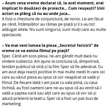
– Acum ceva vreme declarai că, la acel moment, erai
implicat în douăzeci de proiecte… Cum reușești? Unii
actori se plâng că nu au unde juca…
A fost o chestiune de conjunctură, de noroc. Le-am făcut
pe rând, întâmplător au rămas pe piață și li s-au tot
adăugat altele. Nu sunt singurul, sunt mulți care au multe
spectacole.
– Va mai veni lumea la piesa „Secretul fericirii” de
vreme ce va exista filmul pe piață?
Sper. Când am scos piesa, ne-am gândit mult dacă nu
vindem subiectul. Am ajuns la concluzia că, dimpotrivă,
tentăm publicul să vină și la film. Sper să fie adevărat. Eu
am avut deja reacții pozitive în mai multe medii în care cei
care au văzut piesa au spus că vor neapărat să vadă și
filmul. De fiecare dată l-am jucat cu sala plină, cu casa
închisă, au fost oameni care ne-au spus că au venit să-l
vadă a șaptea oară sau alții care au spus că vor să-și
aducă prietenii la teatru. Sper că a fost un pas bun de
marketing.