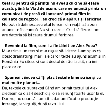
teatru pentru că părinții nu aveau cu cine să-l lase
acasă, până la
Vlad
de acum, care ne anunță printr-un
comunicat de presă că lansează primul film în
calitate de regizor… eu cred că a apărut și fericirea.
Nu pot să definesc secretul fericirii din viață, să spun
anume ce înseamnă. Nu știu care e! Cred că fiecare om
are datoria să își caute drumul, fericirea.
– Revenind la film, cum l-ai întâlnit pe Alex Popa?
Mi-a trimis un text și m-a rugat să-l citesc. I-am spus că
citesc dramaturgi mari, ale căror texte au ajuns acum și în
România. Eu citesc și sunt destul de rău la citit, nu îmi
place orice.
– Spuneai cândva că îți plac textele bine scrise și cu
mai multe planuri…
Da, textele cu subtexte! Când am primit textul lui Alex
credeam că o să-l deschid și o să renunț foarte ușor la el.
Dar nu, nu doar că l-am citit, dar am făcut o producție
întreagă, la virgulă, după textul lui.