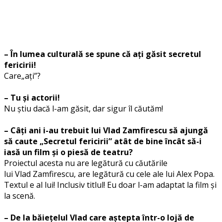
– În lumea culturală se spune că ați găsit secretul
fericirii!
Care„ați”?
– Tu și actorii!
Nu știu dacă l-am găsit, dar sigur îl căutăm!
– Câți ani i-au trebuit lui
Vlad
Zamfirescu
să ajungă
să caute „Secretul fericirii” atât de bine încât să-i
iasă un film și o piesă de teatru?
Proiectul acesta nu are legătură cu căutările
lui
Vlad
Zamfirescu
, are legătură cu cele ale lui Alex Popa.
Textul e al lui! Inclusiv titlul! Eu doar l-am adaptat la film și
la scenă.
– De la băiețelul
Vlad
care aștepta într-o lojă de