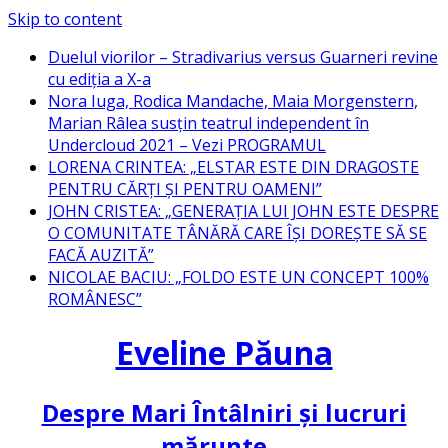
Skip to content
Duelul viorilor – Stradivarius versus Guarneri revine
cu ediția a X-a
Nora Iuga, Rodica Mandache, Maia Morgenstern,
Marian Râlea susțin teatrul independent în
Undercloud 2021 – Vezi PROGRAMUL
LORENA CRINTEA: „ELSTAR ESTE DIN DRAGOSTE
PENTRU CĂRȚI ȘI PENTRU OAMENI”
JOHN CRISTEA: „GENERAȚIA LUI JOHN ESTE DESPRE
O COMUNITATE TÂNĂRĂ CARE ÎȘI DOREȘTE SĂ SE
FACĂ AUZITĂ”
NICOLAE BACIU: „FOLDO ESTE UN CONCEPT 100%
ROMÂNESC”
Eveline Păuna
Despre Mari Întâlniri și lucruri
mărunte…