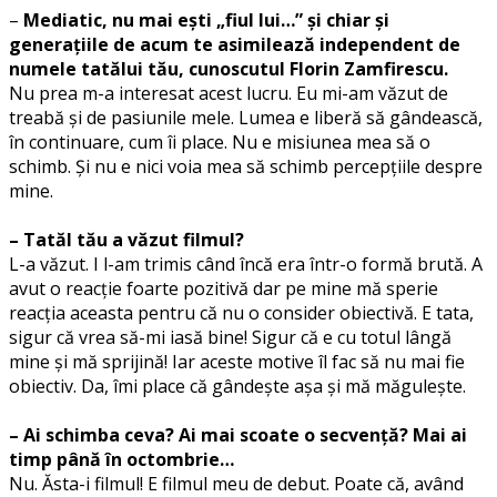
–
Mediatic, nu mai ești
„fiul lui…” și chiar și
generațiile de acum te asimilează independent de
numele tatălui tău, cunoscutul Florin
Zamfirescu
.
Nu prea m-a interesat acest lucru. Eu mi-am văzut de
treabă și de pasiunile mele. Lumea e liberă să gândească,
în continuare, cum îi place. Nu e misiunea mea să o
schimb. Și nu e nici voia mea să schimb percepțiile despre
mine.
– Tatăl tău a văzut filmul?
L-a văzut. I l-am trimis când încă era într-o formă brută. A
avut o reacție foarte pozitivă dar pe mine mă sperie
reacția aceasta pentru că nu o consider obiectivă. E tata,
sigur că vrea să-mi iasă bine! Sigur că e cu totul lângă
mine și mă sprijină! Iar aceste motive îl fac să nu mai fie
obiectiv. Da, îmi place că gândește așa și mă măgulește.
– Ai schimba ceva? Ai mai scoate o secvență? Mai ai
timp până în octombrie…
Nu. Ăsta-i filmul! E filmul meu de debut. Poate că, având