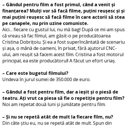
– Gândul pentru film a fost primul, când a venit și
finanțarea? Mulți vor să facă filme, puțini reușesc și și
mai puțini reușesc să facă filme în care actorii să stea
pe canapele, nu prin uzine comuniste.
Aici… fiecare cu gustul lui, nu mă bag! După ce mi-am spus
că vreau să fac filmul, am găsit-o pe producătoarea
Cristina Dobrițoiu. Și ea a fost superîncântată de scenariu
și așa, o mână de oameni, în privat, fără ajutorul CNC-
ului, am reușit să facem acest film. Cristina a fost motorul
principal, ea este producătorul! A făcut un efort uriaș.
– Care este bugetul filmului?
Undeva în jurul sumei de 350.000 de euro.
– Gândul a fost pentru film, dar a ieșit și o piesă de
teatru. Ați vrut ca piesa să fie o repetiție pentru film?
Noi am repetat două luni și jumătate pentru film.
– Și nu se repetă atât de mult la fiecare film, nu?
Din câte știu eu, nu se repetă atât de mult. Spun din