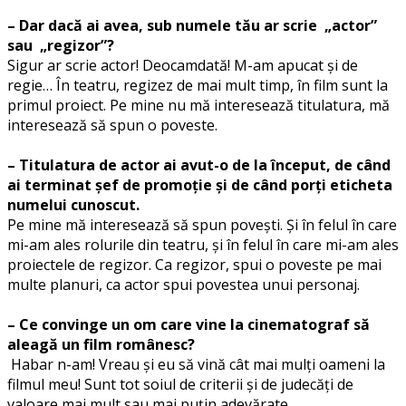
– Dar dacă ai avea, sub numele tău ar scrie „actor”
sau „regizor”?
Sigur ar scrie actor! Deocamdată! M-am apucat și de
regie… În teatru, regizez de mai mult timp, în film sunt la
primul proiect. Pe mine nu mă interesează titulatura, mă
interesează să spun o poveste.
– Titulatura de actor ai avut-o de la început, de când
ai terminat șef de promoție și de când porți eticheta
numelui cunoscut.
Pe mine mă interesează să spun povești. Și în felul în care
mi-am ales rolurile din teatru, și în felul în care mi-am ales
proiectele de regizor. Ca regizor, spui o poveste pe mai
multe planuri, ca actor spui povestea unui personaj.
–
Ce convinge un om care vine la cinematograf să
aleagă un film românesc?
Habar n-am! Vreau și eu să vină cât mai mulți oameni la
filmul meu! Sunt tot soiul de criterii și de judecăți de
valoare mai mult sau mai puțin adevărate.