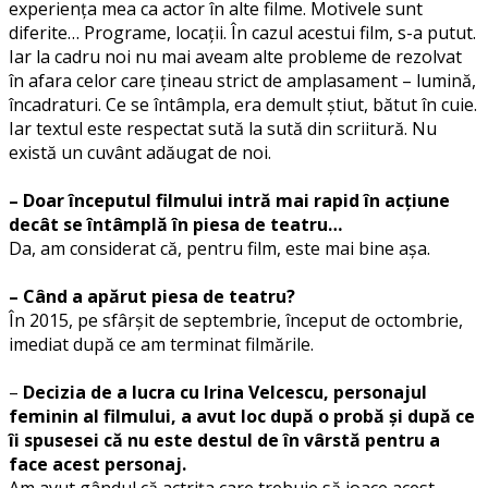
experiența mea ca actor în alte filme. Motivele sunt
diferite… Programe, locații. În cazul acestui film, s-a putut.
Iar la cadru noi nu mai aveam alte probleme de rezolvat
în afara celor care țineau strict de amplasament – lumină,
încadraturi. Ce se întâmpla, era demult știut, bătut în cuie.
Iar textul este respectat sută la sută din scriitură. Nu
există un cuvânt adăugat de noi.
– Doar începutul filmului intră mai rapid în acțiune
decât se întâmplă în piesa de teatru…
Da, am considerat că, pentru film, este mai bine așa.
– Când a apărut piesa de teatru?
În 2015, pe sfârșit de septembrie, început de octombrie,
imediat după ce am terminat filmările.
–
Decizia de a lucra cu Irina Velcescu, personajul
feminin al filmului, a avut loc după o probă și după ce
îi spusesei că nu este destul de în vârstă pentru a
face acest personaj.
Am avut gândul că actrița care trebuie să joace acest