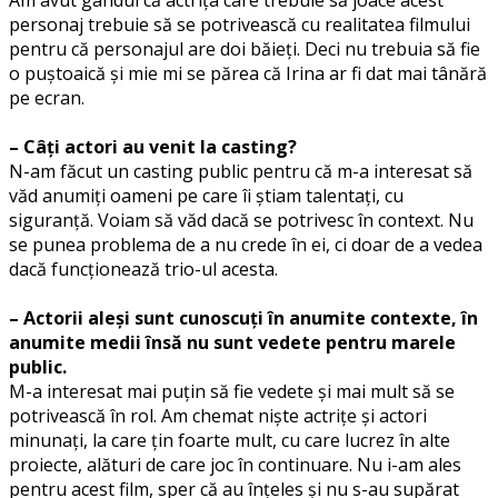
personaj trebuie să se potrivească cu realitatea filmului
pentru că personajul are doi băieți. Deci nu trebuia să fie
o puștoaică și mie mi se părea că Irina ar fi dat mai tânără
pe ecran.
– Câți actori au venit la casting?
N-am făcut un casting public pentru că m-a interesat să
văd anumiți oameni pe care îi știam talentați, cu
siguranță. Voiam să văd dacă se potrivesc în context. Nu
se punea problema de a nu crede în ei, ci doar de a vedea
dacă funcționează trio-ul acesta.
– Actorii aleși sunt cunoscuți în anumite contexte, în
anumite medii însă nu sunt vedete pentru marele
public.
M-a interesat mai puțin să fie vedete și mai mult să se
potrivească în rol. Am chemat niște actrițe și actori
minunați, la care țin foarte mult, cu care lucrez în alte
proiecte, alături de care joc în continuare. Nu i-am ales
pentru acest film, sper că au înțeles și nu s-au supărat