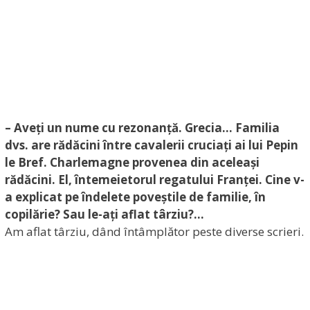
– Aveți un nume cu rezonanță. Grecia… Familia
dvs. are rădăcini între cavalerii cruciați ai lui Pepin
le Bref. Charlemagne provenea din aceleași
rădăcini. El, întemeietorul regatului Franței. Cine v-
a explicat pe îndelete poveștile de familie, în
copilărie? Sau le-ați aflat târziu?…
Am aflat târziu, dând întâmplător peste diverse scrieri.