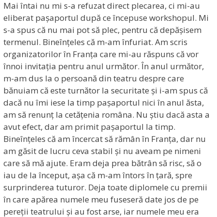
Mai întai nu mi s-a refuzat direct plecarea, ci mi-au
eliberat pașaportul după ce începuse workshopul. Mi
s-a spus că nu mai pot să plec, pentru că depășisem
termenul. Bineînțeles că m-am înfuriat. Am scris
organizatorilor în Franța care mi-au răspuns că vor
înnoi invitația pentru anul următor. În anul următor,
m-am dus la o persoană din teatru despre care
bănuiam că este turnător la securitate și i-am spus că
dacă nu îmi iese la timp pașaportul nici în anul ăsta,
am să renunț la cetățenia româna. Nu știu dacă asta a
avut efect, dar am primit pașaportul la timp.
Bineînțeles că am încercat să rămân în Franța, dar nu
am găsit de lucru ceva stabil și nu aveam pe nimeni
care să mă ajute. Eram deja prea bătrân să risc, să o
iau de la început, așa că m-am întors în țară, spre
surprinderea tuturor. Deja toate diplomele cu premii
în care apărea numele meu fuseseră date jos de pe
pereții teatrului și au fost arse, iar numele meu era