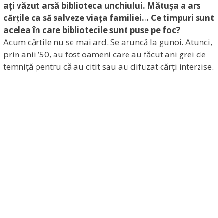
ați văzut arsă biblioteca unchiului. Mătușa a ars
cărțile ca să salveze viața familiei… Ce timpuri sunt
acelea în care bibliotecile sunt puse pe foc?
Acum cărtile nu se mai ard. Se aruncă la gunoi. Atunci,
prin anii ’50, au fost oameni care au făcut ani grei de
temniță pentru că au citit sau au difuzat cărți interzise.