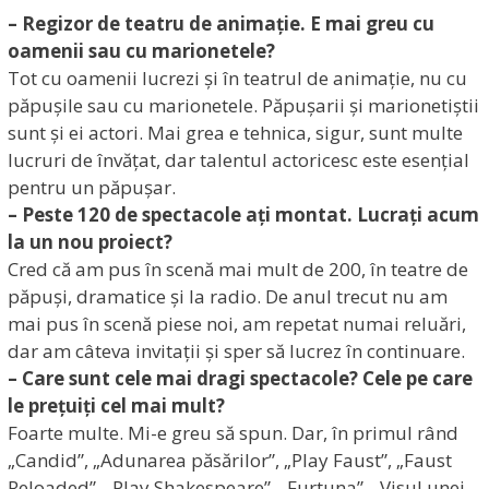
– Regizor de teatru de animație. E mai greu cu
oamenii sau cu marionetele?
Tot cu oamenii lucrezi și în teatrul de animație, nu cu
păpușile sau cu marionetele. Păpușarii și marionetiștii
sunt și ei actori. Mai grea e tehnica, sigur, sunt multe
lucruri de învățat, dar talentul actoricesc este esențial
pentru un păpușar.
– Peste 120 de spectacole ați montat. Lucrați acum
la un nou proiect?
Cred că am pus în scenă mai mult de 200, în teatre de
păpuși, dramatice și la radio. De anul trecut nu am
mai pus în scenă piese noi, am repetat numai reluări,
dar am câteva invitații și sper să lucrez în continuare.
– Care sunt cele mai dragi spectacole? Cele pe care
le prețuiți cel mai mult?
Foarte multe. Mi-e greu să spun. Dar, în primul rând
„Candid”, „Adunarea păsărilor”, „Play Faust”, „Faust
Reloaded”, „Play Shakespeare”, „Furtuna”, „Visul unei