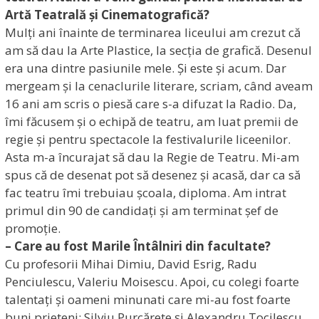
Artă Teatrală și Cinematografică?
Mulți ani înainte de terminarea liceului am crezut că
am să dau la Arte Plastice, la secția de grafică. Desenul
era una dintre pasiunile mele. Și este și acum. Dar
mergeam și la cenaclurile literare, scriam, când aveam
16 ani am scris o piesă care s-a difuzat la Radio. Da,
îmi făcusem și o echipă de teatru, am luat premii de
regie și pentru spectacole la festivalurile liceenilor.
Asta m-a încurajat să dau la Regie de Teatru. Mi-am
spus că de desenat pot să desenez și acasă, dar ca să
fac teatru îmi trebuiau școala, diploma. Am intrat
primul din 90 de candidați și am terminat șef de
promoție.
– Care au fost Marile Întâlniri din facultate?
Cu profesorii Mihai Dimiu, David Esrig, Radu
Penciulescu, Valeriu Moisescu. Apoi, cu colegi foarte
talentați și oameni minunati care mi-au fost foarte
buni prieteni: Silviu Purcărete și Alexandru Tocilescu,