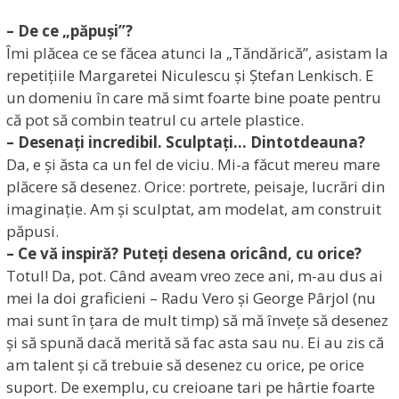
– De ce „păpuși”?
Îmi plăcea ce se făcea atunci la „Tăndărică”, asistam la
repetițiile Margaretei Niculescu și Ștefan Lenkisch. E
un domeniu în care mă simt foarte bine poate pentru
că pot să combin teatrul cu artele plastice.
– Desenați incredibil. Sculptați… Dintotdeauna?
Da, e și ăsta ca un fel de viciu. Mi-a făcut mereu mare
plăcere să desenez. Orice: portrete, peisaje, lucrări din
imaginație. Am și sculptat, am modelat, am construit
păpusi.
– Ce vă inspiră? Puteți desena oricând, cu orice?
Totul! Da, pot. Când aveam vreo zece ani, m-au dus ai
mei la doi graficieni – Radu Vero și George Pârjol (nu
mai sunt în țara de mult timp) să mă învețe să desenez
și să spună dacă merită să fac asta sau nu. Ei au zis că
am talent și că trebuie să desenez cu orice, pe orice
suport. De exemplu, cu creioane tari pe hârtie foarte