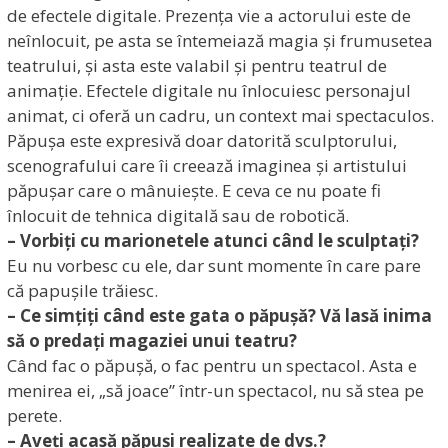
de efectele digitale. Prezența vie a actorului este de
neînlocuit, pe asta se întemeiază magia și frumusetea
teatrului, și asta este valabil și pentru teatrul de
animație. Efectele digitale nu înlocuiesc personajul
animat, ci oferă un cadru, un context mai spectaculos.
Păpușa este expresivă doar datorită sculptorului,
scenografului care îi creează imaginea și artistului
păpușar care o mânuiește. E ceva ce nu poate fi
înlocuit de tehnica digitală sau de robotică.
– Vorbiți cu marionetele atunci când le sculptați?
Eu nu vorbesc cu ele, dar sunt momente în care pare
că papușile trăiesc.
– Ce simțiți când este gata o păpușă? Vă lasă inima
să o predați magaziei unui teatru?
Când fac o păpușă, o fac pentru un spectacol. Asta e
menirea ei, „să joace” într-un spectacol, nu să stea pe
perete.
– Aveți acasă păpuși realizate de dvs.?