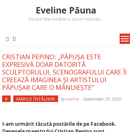
Skip
Eveline Păuna
to
content
Despre Mari Întâlniri și lucruri mărunte…
CRISTIAN PEPINO: „PĂPUȘA ESTE
EXPRESIVĂ DOAR DATORITĂ
SCULPTORULUI, SCENOGRAFULUI CARE ÎI
CREEAZĂ IMAGINEA ȘI ARTISTULUI
PĂPUȘAR CARE O MÂNUIEȘTE”
8
MARILE ÎNTÂLNIRI
by
eveline
-
September 29, 2020
I-am urmărit tăcută postările de pe Facebook.
Desenele maestrului Cristian Pepino sunt