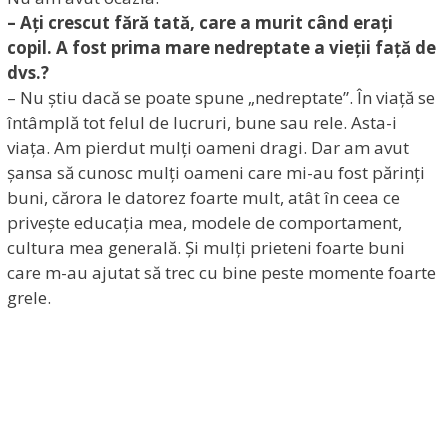
– Ați crescut fără tată, care a murit când erați
copil. A fost prima mare nedreptate a vieții față de
dvs.?
– Nu știu dacă se poate spune „nedreptate”. În viață se
întâmplă tot felul de lucruri, bune sau rele. Asta-i
viața. Am pierdut mulți oameni dragi. Dar am avut
șansa să cunosc mulți oameni care mi-au fost părinți
buni, cărora le datorez foarte mult, atât în ceea ce
privește educația mea, modele de comportament,
cultura mea generală. Și mulți prieteni foarte buni
care m-au ajutat să trec cu bine peste momente foarte
grele.