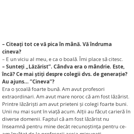
– Citeați tot ce vă pica în mână. Vă îndruma
cineva?
– E un viciu al meu, e ca o boală. Îmi place să citesc.
– Sunteți „Lăzărist”. Cândva era o mândrie. Este,
încă? Ce mai știți despre colegii dvs. de generație?
Au ajuns… ”Cineva”?
Era o școală foarte bună. Am avut profesori
extraordinari. Am avut mare noroc că am fost lăzărist.
Printre lăzăriști am avut prieteni și colegi foarte buni.
Unii nu mai sunt în viață acum. Alții au făcut carieră în
diverse domenii. Faptul că am fost lăzărist nu
înseamnă pentru mine decât recunoștința pentru ce-
am învățat de la profesorii aceia minunati.