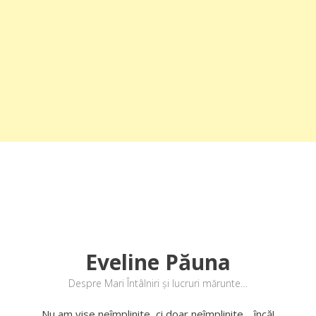
Eveline Păuna
Despre Mari Întâlniri și lucruri mărunte…
Nu am vise neîmplinite, ci doar neîmplinite… încă!