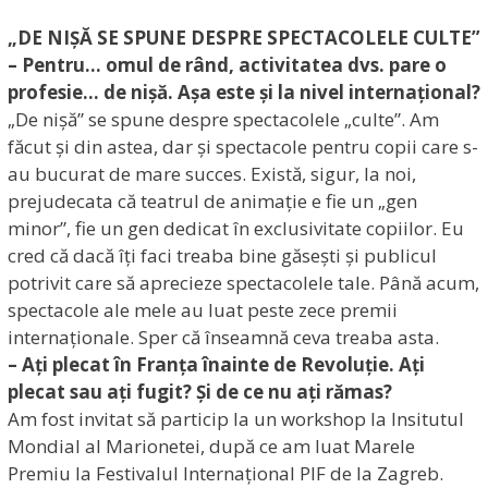
„DE NIȘĂ SE SPUNE DESPRE SPECTACOLELE CULTE”
– Pentru… omul de rând, activitatea dvs. pare o
profesie… de nișă. Așa este și la nivel internațional?
„De nișă” se spune despre spectacolele „culte”. Am
făcut și din astea, dar și spectacole pentru copii care s-
au bucurat de mare succes. Există, sigur, la noi,
prejudecata că teatrul de animație e fie un „gen
minor”, fie un gen dedicat în exclusivitate copiilor. Eu
cred că dacă îți faci treaba bine găsești și publicul
potrivit care să aprecieze spectacolele tale. Până acum,
spectacole ale mele au luat peste zece premii
internaționale. Sper că înseamnă ceva treaba asta.
– Ați plecat în Franța înainte de Revoluție. Ați
plecat sau ați fugit? Și de ce nu ați rămas?
Am fost invitat să particip la un workshop la Insitutul
Mondial al Marionetei, după ce am luat Marele
Premiu la Festivalul Internațional PIF de la Zagreb.