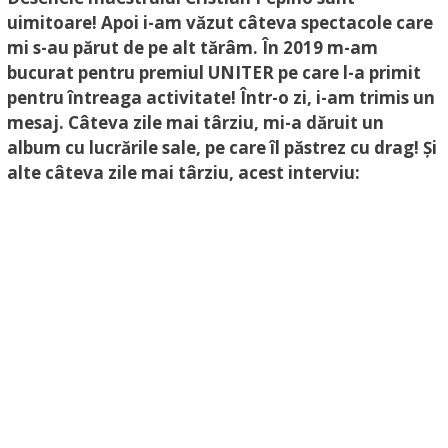
uimitoare! Apoi i-am văzut câteva spectacole care
mi s-au părut de pe alt tărâm. În 2019 m-am
bucurat pentru premiul UNITER pe care l-a primit
pentru întreaga activitate! Într-o zi, i-am trimis un
mesaj. Câteva zile mai târziu, mi-a dăruit un
album cu lucrările sale, pe care îl păstrez cu drag! Și
alte câteva zile mai târziu, acest interviu: