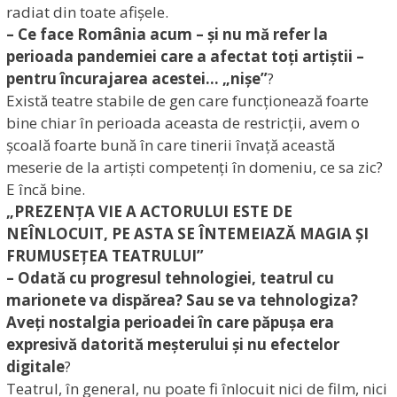
radiat din toate afișele.
– Ce face România acum – și nu mă refer la
perioada pandemiei care a afectat toți artiștii –
pentru încurajarea acestei… „nișe”
?
Există teatre stabile de gen care funcționează foarte
bine chiar în perioada aceasta de restricții, avem o
școală foarte bună în care tinerii învață această
meserie de la artiști competenți în domeniu, ce sa zic?
E încă bine.
„PREZENȚA VIE A ACTORULUI ESTE DE
NEÎNLOCUIT, PE ASTA SE ÎNTEMEIAZĂ MAGIA ȘI
FRUMUSEȚEA TEATRULUI”
– Odată cu progresul tehnologiei, teatrul cu
marionete va dispărea? Sau se va tehnologiza?
Aveți nostalgia perioadei în care păpușa era
expresivă datorită meșterului și nu efectelor
digitale
?
Teatrul, în general, nu poate fi înlocuit nici de film, nici