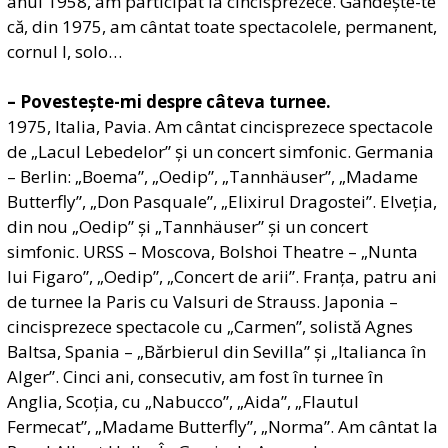
anul 1958, am participat la cincisprezece. Gândește-te
că, din 1975, am cântat toate spectacolele, permanent,
cornul I, solo…
– Povestește-mi despre câteva turnee.
1975, Italia, Pavia. Am cântat cincisprezece spectacole
de „Lacul Lebedelor” și un concert simfonic. Germania
– Berlin: „Boema”, „Oedip”, „Tan
nhäuser”, „Madame
Butterfly”, „Don Pasquale”, „Elixirul Dragostei”. Elveția,
din nou „Oedip” și „Tannhäuser” și un concert
simfonic. URSS – Moscova, Bolshoi Theatre – „Nunta
lui Figaro”, „Oedip”, „Concert de arii”. Franța, patru ani
de turnee la Paris cu Valsuri de Strauss. Japonia –
cincisprezece spectacole cu „Carmen”, solistă Agnes
Baltsa, Spania – „Bărbierul din Sevilla” și „Italianca în
Alger”. Cinci ani, consecutiv, am fost în turnee în
Anglia, Scoția, cu „Nabucco”, „Aida”, „Flautul
Fermecat”, „Madame Butterfly”, „Norma”. Am cântat la