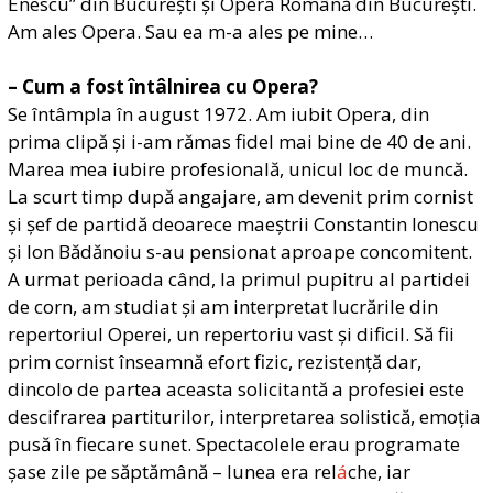
Enescu” din București și Opera Română din București.
Am ales Opera. Sau ea m-a ales pe mine…
– Cum a fost întâlnirea cu Opera?
Se întâmpla în august 1972. Am iubit Opera, din
prima clipă și i-am rămas fidel mai bine de 40 de ani.
Marea mea iubire profesională, unicul loc de muncă.
La scurt timp după angajare, am devenit prim cornist
și șef de partidă deoarece maeștrii
Constantin
Ionescu
și Ion Bădănoiu s-au pensionat aproape concomitent.
A urmat perioada când, la primul pupitru al partidei
de corn, am studiat și am interpretat lucrările din
repertoriul Operei, un repertoriu vast și dificil. Să fii
prim cornist înseamnă efort fizic, rezistență dar,
dincolo de partea aceasta solicitantă a profesiei este
descifrarea partiturilor, interpretarea solistică, emoția
pusă în fiecare sunet. Spectacolele erau programate
șase zile pe săptămână – lunea era rel
á
che, iar