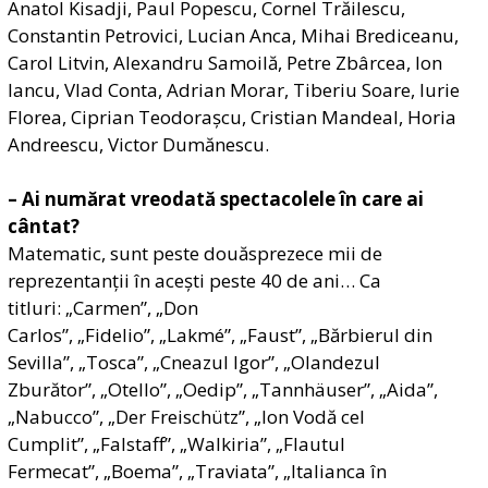
Anatol Kisadji, Paul Popescu, Cornel Trăilescu,
Constantin
Petrovici, Lucian Anca, Mihai Brediceanu,
Carol Litvin, Alexandru Samoilă, Petre Zbârcea, Ion
Iancu, Vlad Conta, Adrian Morar, Tiberiu Soare, Iurie
Florea, Ciprian Teodorașcu, Cristian Mandeal, Horia
Andreescu, Victor Dumănescu.
– Ai numărat vreodată spectacolele în care ai
cântat?
Matematic, sunt peste douăsprezece mii de
reprezentanții în acești peste 40 de ani… Ca
titluri: „Carmen”, „Don
Carlos”, „Fidelio”, „Lakmé”, „Faust”, „Bărbierul din
Sevilla”, „Tosca”, „Cneazul Igor”, „Olandezul
Zburător”, „Otello”, „Oedip”,
„Tannhäuser”, „Aida”,
„Nabucco”
, „Der Freischütz”, „Ion Vodă cel
Cumplit”, „Falstaff”, „Walkiri
a”, „Flautul
Fermecat”, „Boema”, „Traviata”
, „Italianca în