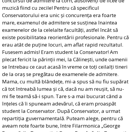
concursul de admitere la corn, absolvenți de licee de
muzică fiind cu zecile! Pentru că specificul
Conservatorului era unic și concurența era foarte
mare, examenul de admitere se susținea înaintea
examenelor de la celelalte facultăți, astfel încât să
existe posibilitatea reorientării profesionale. Pentru că
erau atât de puține locuri, am aflat rapid rezultatul.
Fusesem admis! Eram student la Conservator! Am
plecat fericit la părinții mei, la Călinești, unde oamenii
se întrebau ce caut acasă în vreme ce toți ceilalți tineri
de la oraș se pregătau de examenele de admitere.
Mama, cu multă blândețe, mi-a spus să nu fiu supărat
că tot întreabă lumea și că, dacă nu am reușit, să nu-
mi fie teamă să-i spun. Tare s-a mai bucurat când a
înțeles că îi spuneam adevărul, că eram proaspăt
student la Conservator. După Conservator, a urmat
repartiția guvernamentală. Puteam alege, pentru că
aveam note foarte bune, între Filarmonica „George