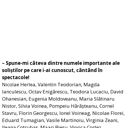
– Spune-mi câteva dintre numele importante ale
soliștilor pe care i-ai cunoscut, cântând în
spectacole!
Nicolae Herlea, Valentin Teodorian, Magda
Ianculescu, Octav Enigărescu, Teodora Lucaciu, David
Ohanesian, Eugenia Moldoveanu, Maria Slătinaru
Nistor, Silvia Voinea, Pompeiu Hărășteanu, Cornel
Stavru, Florin Georgescu, Ionel Voineag, Nicolae Florei,
Eduard Tumagian, Vasile Martinoiu, Virginia Zeani,
Ileana Cotrubaş, Maari Bieşu, Viorica Cortez