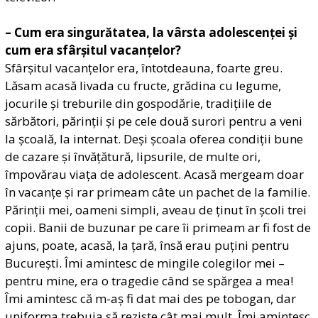
– Cum era singurătatea, la vârsta adolescenței și
cum era sfârșitul vacanțelor?
Sfârșitul vacanțelor era, întotdeauna, foarte greu.
Lăsam acasă livada cu fructe, grădina cu legume,
jocurile și treburile din gospodărie, tradițiile de
sărbători, părinții și pe cele două surori pentru a veni
la școală, la internat. Deși școala oferea condiții bune
de cazare și învățătură, lipsurile, de multe ori,
împovărau viața de adolescent. Acasă mergeam doar
în vacanțe și rar primeam câte un pachet de la familie.
Părinții mei, oameni simpli, aveau de ținut în școli trei
copii. Banii de buzunar pe care îi primeam ar fi fost de
ajuns, poate, acasă, la țară, însă erau puțini pentru
București. Îmi amintesc de mingile colegilor mei –
pentru mine, era o tragedie când se spărgea a mea!
Îmi amintesc că m-aș fi dat mai des pe tobogan, dar
uniforma trebuia să reziste cât mai mult. Îmi amintesc