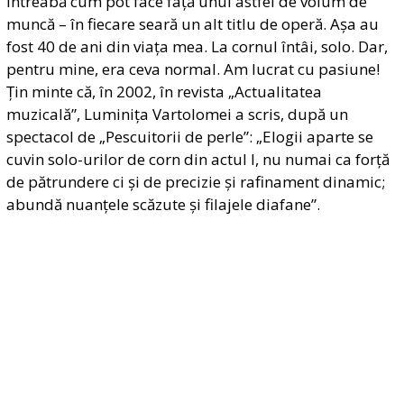
întreabă cum pot face față unui astfel de volum de
muncă – în fiecare seară un alt titlu de operă. Așa au
fost 40 de ani din viața mea. La cornul întâi, solo. Dar,
pentru mine, era ceva normal. Am lucrat cu pasiune!
Țin minte că, în 2002, în revista „Actualitatea
muzicală”, Luminița Vartolomei a scris, după un
spectacol de „Pescuitorii de perle”: „Elogii aparte se
cuvin solo-urilor de corn din actul I, nu numai ca forță
de pătrundere ci și de precizie și rafinament dinamic;
abundă nuanțele scăzute și filajele diafane”.