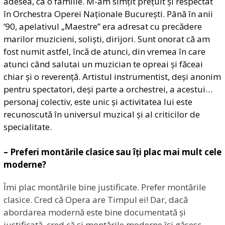
adesea, ca o familie. M-am simțit prețuit și respectat
în Orchestra Operei Naționale București. Până în anii
’90, apelativul „Maestre” era adresat cu precădere
marilor muzicieni, soliști, dirijori. Sunt onorat că am
fost numit astfel, încă de atunci, din vremea în care
atunci când salutai un muzician te opreai și făceai
chiar și o reverență. Artistul instrumentist, deși anonim
pentru spectatori, deși parte a orchestrei, a acestui…
personaj colectiv, este unic și activitatea lui este
recunoscută în universul muzical și al criticilor de
specialitate.
– Preferi montările clasice sau îți plac mai mult cele
moderne?
Îmi plac montările bine justificate. Prefer montările
clasice. Cred că Opera are Timpul ei! Dar, dacă
abordarea modernă este bine documentată și
justificată, cred că și montările moderne își găsesc