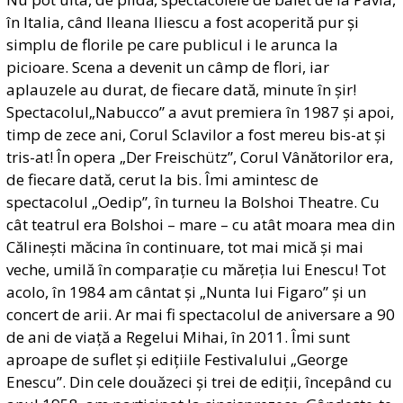
în Italia, când Ileana Iliescu a fost acoperită pur și
simplu de florile pe care publicul i le arunca la
picioare. Scena a devenit un câmp de flori, iar
aplauzele au durat, de fiecare dată, minute în șir!
Spectacolul„Nabucco” a avut premiera în 1987 și apoi,
timp de zece ani, Corul Sclavilor a fost mereu bis-at și
tris-at! În opera „Der Freischütz”, Corul Vânătorilor era,
de fiecare dată, cerut la bis. Îmi amintesc de
spectacolul „Oedip”, în turneu la Bolshoi Theatre. Cu
cât teatrul era Bolshoi – mare – cu atât moara mea din
Călinești măcina în continuare, tot mai mică și mai
veche, umilă în comparație cu măreția lui Enescu! Tot
acolo, în 1984 am cântat și „Nunta lui Figaro” și un
concert de arii. Ar mai fi spectacolul de aniversare a 90
de ani de viață a Regelui Mihai, în 2011. Îmi sunt
aproape de suflet și edițiile Festivalului „George
Enescu”. Din cele douăzeci și trei de ediții, începând cu