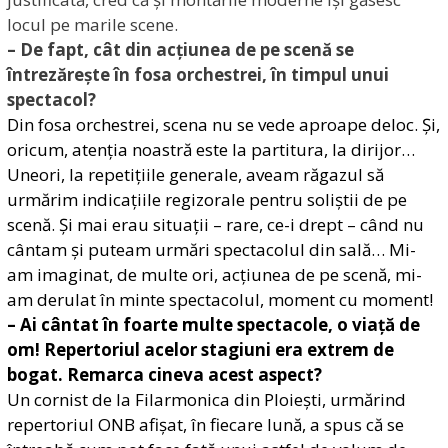
locul pe marile scene.
– De fapt, cât din acțiunea de pe scenă se
întrezărește în fosa orchestrei, în timpul unui
spectacol?
Din fosa orchestrei, scena nu se vede aproape deloc. Și,
oricum, atenția noastră este la partitura, la dirijor…
Uneori, la repetițiile generale, aveam răgazul să
urmărim indicațiile regizorale pentru soliștii de pe
scenă. Și mai erau situații – rare, ce-i drept – când nu
cântam și puteam urmări spectacolul din sală… Mi-
am imaginat, de multe ori, acțiunea de pe scenă, mi-
am derulat în minte spectacolul, moment cu moment!
– Ai cântat în foarte multe spectacole, o viață de
om! Repertoriul acelor stagiuni era extrem de
bogat. Remarca cineva acest aspect?
Un cornist de la Filarmonica din Ploiești, urmărind
repertoriul ONB afișat, în fiecare lună, a spus că se