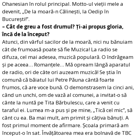
Ohanesian în rolul principal. Motto-ul vieții mele a
devenit, „De la moară-n Călinești, la Oedip în
București!”.
– Cât de greu a fost drumul? Ți-ai propus gloria,
încă de la început?
Atunci, din vârful sacilor de la moară, nici nu bănuiam
cât de frumoasă poate să fie Muzica! La radio se
difuza, cel mai adesea, muzică populară. O îndrăgeam
și pe aceea… Romanțele… Mă opream lângă aparatul
de radio, ori de câte ori auzeam muzică! Se știa în
comună că băiatul lui Petre
Păuna
cântă foarte
frumos, că are voce bună. O demonstrasem la cinci ani,
când un unchi, om de vază al comunei, a invitat-o să
cânte la nuntă pe Tita Bărbulescu, care a venit cu
taraful ei. Lumea m-a pus și pe mine, „Tică cel mic”, să
cânt cu ea. Ba mai mult, am primit și câțiva bănuți. A
fost primul moment de afirmare. Școala primară am
început-o în sat. Învățătoarea mea era bolnavă de TBC