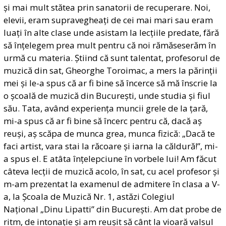
și mai mult stătea prin sanatorii de recuperare. Noi,
elevii, eram supravegheați de cei mai mari sau eram
luați în alte clase unde asistam la lecțiile predate, fără
să înțelegem prea mult pentru că noi rămăseserăm în
urmă cu materia. Știind că sunt talentat, profesorul de
muzică din sat, Gheorghe Toroimac, a mers la părinții
mei și le-a spus că ar fi bine să încerce să mă înscrie la
o școală de muzică din București, unde studia și fiul
său. Tata, având experiența muncii grele de la țară,
mi-a spus că ar fi bine să încerc pentru că, dacă aș
reuși, aș scăpa de munca grea, munca fizică: „Dacă te
faci artist, vara stai la răcoare și iarna la căldură!”, mi-
a spus el. E atâta înțelepciune în vorbele lui! Am făcut
câteva lecții de muzică acolo, în sat, cu acel profesor și
m-am prezentat la examenul de admitere în clasa a V-
a, la Școala de Muzică Nr. 1, astăzi Colegiul
Național „Dinu Lipatti” din București. Am dat probe de
ritm, de intonație și am reușit să cânt la vioară valsul