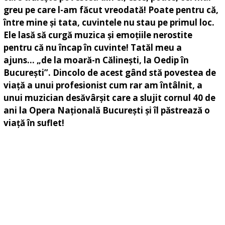
greu pe care l-am făcut vreodată! Poate pentru că,
între mine și tata, cuvintele nu stau pe primul loc.
Ele lasă să curgă muzica și emoțiile nerostite
pentru că nu încap în cuvinte! Tatăl meu a
ajuns… „de la moară-n Călinești, la Oedip în
București”. Dincolo de acest gând stă povestea de
viață a unui profesionist cum rar am întâlnit, a
unui muzician desăvârșit care a slujit cornul 40 de
ani la Opera Națională București și îl păstrează o
viață în suflet!