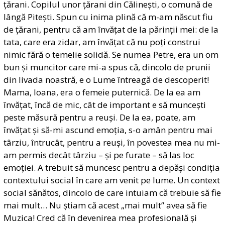
țărani. Copilul unor țărani din Călinești, o comună de
lângă Pitești. Spun cu inima plină că m-am născut fiu
de țărani, pentru că am învățat de la părinții mei: de la
tata, care era zidar, am învățat că nu poți construi
nimic fără o temelie solidă. Se numea Petre, era un om
bun și muncitor care mi-a spus că, dincolo de prunii
din livada noastră, e o Lume întreagă de descoperit!
Mama, Ioana, era o femeie puternică. De la ea am
învățat, încă de mic, cât de important e să muncești
peste măsură pentru a reuși. De la ea, poate, am
învățat și să-mi ascund emoția, s-o amân pentru mai
târziu, întrucât, pentru a reuși, în povestea mea nu mi-
am permis decât târziu – și pe furate – să las loc
emoției. A trebuit să muncesc pentru a depăși condiția
contextului social în care am venit pe lume. Un context
social sănătos, dincolo de care intuiam că trebuie să fie
mai mult… Nu știam că acest „mai mult” avea să fie
Muzica! Cred că în devenirea mea profesională și