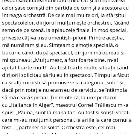
responsabilitatea sunetului meu cât și armonizarea
celor șase corniști din partida de corn și a acestora cu
întreaga orchestră. De cele mai multe ori, la sfârșitul
spectacolelor, dirijorul mulțumește orchestrei, făcând
semn de pe scenă, la aplauzele finale. În mod special,
privește câțiva instrumentiști-piloni. Printre aceștia,
mă număram și eu. Simțeam o emoție specială, o
bucurie când, după spectacol, dirijorii mă opreau și-
mi spuneau: „Mulțumesc, a fost foarte bine, m-ai
ajutat foarte mult!”. Au fost foarte multe situații când
dirijorii solicitau să fiu eu în spectacol. Timpul a făcut
ca și alți corniști să promoveze la categoria „solo” și,
dacă prin rotație nu eram eu de serviciu, se întâmpla
să mă ceară special. Țin minte că, la un spectacol
cu „Italianca în Alger”, maestrul Cornel Trăilescu mi-a
spus: „
Păuna
, sunt la mâna ta!”. Au fost și soliști vocali
care mi-au mulțumit personal, la ariile la care cornul a
fost… „partener de solo”. Orchestra este, cel mai