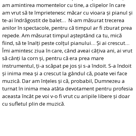
am amintirea momentelor cu tine, a clipelor în care
am vrut să te împrietenesc măcar cu vioara și pianul și
te-ai îndrăgostit de balet… N-am măsurat trecerea
anilor în spectacole, pentru că timpul ar fi zburat prea
repede. Am măsurat timpul așteptând ca tu, mică
fiind, să te înalți peste colțul pianului… Și ai crescut…
Îmi amintesc ziua în care, când aveai câțiva ani, ai vrut
să cânți la corn și, pentru că era prea mare
instrumentul, ți-a scăpat pe jos și s-a îndoit. S-a îndoit
și inima mea și a crescut la gândul că, poate vei face
muzică. Dar am înțeles și că, probabil, Dumnezeu a
turnat în inima mea atâta devotament pentru profesia
aceasta încât pe voi v-o fi vrut cu aripile libere și doar
cu sufletul plin de muzică.