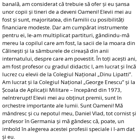
banală, am considerat că trebuie să ofer și eu șansa
unor copii și tineri de a deveni Oameni! Elevii mei au
fost și sunt, majoritatea, din familii cu posibilități
financiare modeste. Dar am cumpărat instrumente
pentru ei, le-am multiplicat partituri, gândindu-mă
mereu la copilul care am fost, la sacii de la moara din
Călinești și la sâmburele de cireașă din anii
internatului, despre care am povestit. În toți acești ani,
am fost profesor cu gradul didactic I, am lucrat și încă
lucrez cu elevii de la Colegiul Național „Dinu Lipatti”.
Am lucrat și la Colegiul Național „George Enescu” și la
Școala de Aplicații Militare – începând din 1973,
neîntrerupt! Elevii mei au obținut premii, sunt în
orchestre importante ale lumii. Sunt Oameni! Mă
mândresc și cu nepotul meu, Daniel Vlad, tot cornist și
profesor în Germania și mă gândesc că, poate, un
imbold în alegerea acestei profesii speciale i l-am dat
și eu.