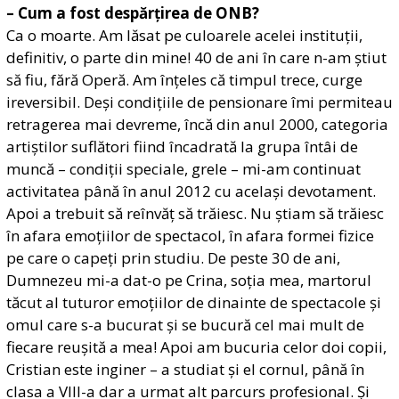
– Cum a fost despărțirea de ONB?
Ca o moarte. Am lăsat pe culoarele acelei instituții,
definitiv, o parte din mine! 40 de ani în care n-am știut
să fiu, fără Operă. Am înțeles că timpul trece, curge
ireversibil. Deși condițiile de pensionare îmi permiteau
retragerea mai devreme, încă din anul 2000, categoria
artiștilor suflători fiind încadrată la grupa întâi de
muncă – condiții speciale, grele – mi-am continuat
activitatea până în anul 2012 cu același devotament.
Apoi a trebuit să reînvăț să trăiesc. Nu știam să trăiesc
în afara emoțiilor de spectacol, în afara formei fizice
pe care o capeți prin studiu. De peste 30 de ani,
Dumnezeu mi-a dat-o pe Crina, soția mea, martorul
tăcut al tuturor emoțiilor de dinainte de spectacole și
omul care s-a bucurat și se bucură cel mai mult de
fiecare reușită a mea! Apoi am bucuria celor doi copii,
Cristian este inginer – a studiat și el cornul, până în
clasa a VIII-a dar a urmat alt parcurs profesional. Și