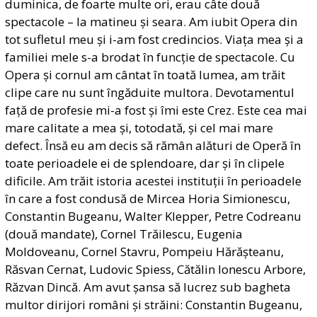
duminica, de foarte multe ori, erau câte două
spectacole – la matineu și seara. Am iubit Opera din
tot sufletul meu și i-am fost credincios. Viața mea și a
familiei mele s-a brodat în funcție de spectacole. Cu
Opera și cornul am cântat în toată lumea, am trăit
clipe care nu sunt îngăduite multora. Devotamentul
față de profesie mi-a fost și îmi este Crez. Este cea mai
mare calitate a mea și, totodată, și cel mai mare
defect. Însă eu am decis să rămân alături de Operă în
toate perioadele ei de splendoare, dar și în clipele
dificile. Am trăit istoria acestei instituții în perioadele
în care a fost condusă de Mircea Horia Simionescu,
Constantin
Bugeanu, Walter Klepper, Petre Codreanu
(două mandate), Cornel Trăilescu, Eugenia
Moldoveanu, Cornel Stavru, Pompeiu Hărășteanu,
Răsvan Cernat, Ludovic Spiess, Cătălin Ionescu Arbore,
Răzvan Dincă. Am avut șansa să lucrez sub bagheta
multor dirijori români și străini:
Constantin
Bugeanu,