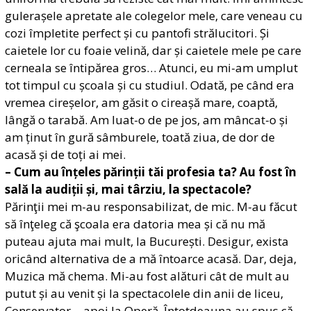
gulerașele apretate ale colegelor mele, care veneau cu
cozi împletite perfect și cu pantofi strălucitori. Și
caietele lor cu foaie velină, dar și caietele mele pe care
cerneala se întipărea gros… Atunci, eu mi-am umplut
tot timpul cu școala și cu studiul. Odată, pe când era
vremea cireșelor, am găsit o cireașă mare, coaptă,
lângă o tarabă. Am luat-o de pe jos, am mâncat-o și
am ținut în gură sâmburele, toată ziua, de dor de
acasă și de toți ai mei.
– Cum au înțeles părinții tăi profesia ta? Au fost în
sală la audiții și, mai târziu, la spectacole?
Părinţii mei m-au responsabilizat, de mic. M-au făcut
să înţeleg că şcoala era datoria mea și că nu mă
puteau ajuta mai mult, la București. Desigur, exista
oricând alternativa de a mă întoarce acasă. Dar, deja,
Muzica mă chema. Mi-au fost alături cât de mult au
putut și au venit și la spectacolele din anii de liceu,
Conservator… apoi la Operă. Întotdeauna au spus că