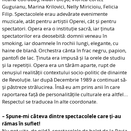
Guguianu, Marina Krilovici, Nelly Miricioiu, Felicia
Filip. Spectacolele erau adevărate evenimente
muzicale, atât pentru artiștii Operei, cât și pentru
spectatori. Opera era o instituție sacră, iar ținuta
spectatorilor era deosebită: domnii veneau în
smoking, iar doamnele în rochii lungi, elegante, cu
haine de blană. Orchestra cânta în frac negru, papion,
pantofi de lac. Ținuta era impusă și la orele de studiu
și la repetiții. Opera era un tărâm aparte, rupt de
cenușiul realității contextului socio-politic de dinainte
de Revoluție. Iar după Decembrie 1989 a continuat să-
și păstreze strălucirea. Însă eu am prins anii în care
raportarea față de personalitățile culturale era altfel…
Respectul se traducea în alte coordonate.
– Spune-mi câteva dintre spectacolele care ți-au
rămas în suflet!
Nu pot uita, de pildă, spectacolele de balet de la Pavia,