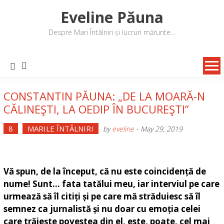
Skip
Eveline Păuna
to
content
Despre Mari Întâlniri și lucruri mărunte…
CONSTANTIN PĂUNA: „DE LA MOARĂ-N
CĂLINEŞTI, LA OEDIP ÎN BUCUREŞTI”
8
MARILE ÎNTÂLNIRI
by
eveline
-
May 29, 2019
Vă spun, de la început, că nu este coincidență de
nume! Sunt… fata tatălui meu, iar interviul pe care
urmează să îl citiți și pe care mă străduiesc să îl
semnez ca jurnalistă și nu doar cu emoția celei
care trăiește povestea din el, este, poate, cel mai