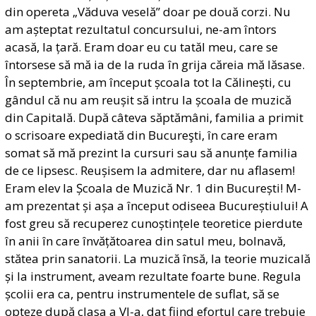
din opereta „Văduva veselă” doar pe două corzi. Nu
am așteptat rezultatul concursului, ne-am întors
acasă, la țară. Eram doar eu cu tatăl meu, care se
întorsese să mă ia de la ruda în grija căreia mă lăsase.
În septembrie, am început școala tot la Călinești, cu
gândul că nu am reușit să intru la școala de muzică
din Capitală. După câteva săptămâni, familia a primit
o scrisoare expediată din Bucureşti, în care eram
somat să mă prezint la cursuri sau să anunțe familia
de ce lipsesc. Reușisem la admitere, dar nu aflasem!
Eram elev la Școala de Muzică Nr. 1 din București! M-
am prezentat și așa a început odiseea Bucureștiului! A
fost greu să recuperez cunoștințele teoretice pierdute
în anii în care învățătoarea din satul meu, bolnavă,
stătea prin sanatorii. La muzică însă, la teorie muzicală
și la instrument, aveam rezultate foarte bune. Regula
școlii era ca, pentru instrumentele de suflat, să se
opteze după clasa a VI-a, dat fiind efortul care trebuie