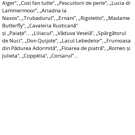
Alger”, „Così fan tutte”, „Pescuitorii de perle”, „Lucia di
Lammermoor”, „Ariadna la
Naxos”, „Trubadurul”, „Ernani”
, „Rigoletto”, „Madame
Butterfly”, „Cavaleria Rusticană”
și „Paiațe”… „Liliacul”, „
Văduva Veselă”, „Spărgătorul
de Nuci”, „Don Quijote”, „Lacul Lebedelor”, „Frumoasa
din Pădurea Adormită”, „Floarea de piatră”, „Romeo și
Julieta”, „Coppélia”, „Corsaru
l”…