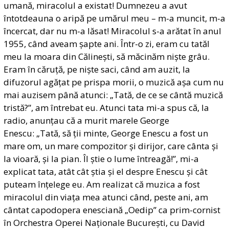
umană, miracolul a existat! Dumnezeu a avut
întotdeauna o aripă pe umărul meu – m-a muncit, m-a
încercat, dar nu m-a lăsat! Miracolul s-a arătat în anul
1955, când aveam șapte ani. Într-o zi, eram cu tatăl
meu la moara din Călinești, să măcinăm niște grâu.
Eram în căruță, pe niște saci, când am auzit, la
difuzorul agățat pe prispa morii, o muzică așa cum nu
mai auzisem până atunci: „Tată, de ce se cântă muzică
tristă?”, am întrebat eu. Atunci tata mi-a spus că, la
radio, anunțau că a murit marele George
Enescu: „Tată, să ții minte, George Enescu a fost un
mare om, un mare compozitor și dirijor, care cânta și
la vioară, și la pian. Îl știe o lume întreagă!”, mi-a
explicat tata, atât cât știa și el despre Enescu și cât
puteam înțelege eu. Am realizat că muzica a fost
miracolul din viața mea atunci când, peste ani, am
cântat capodopera enesciană „Oedip” ca prim-cornist
în Orchestra Operei Naționale București, cu David