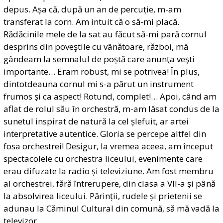
depus. Așa că, după un an de percuție, m-am
transferat la corn. Am intuit că o să-mi placă.
Rădăcinile mele de la sat au făcut să-mi pară cornul
desprins din poveştile cu vânătoare, război, mă
gândeam la semnalul de poștă care anunţa veşti
importante… Eram robust, mi se potrivea! În plus,
dintotdeauna cornul mi s-a părut un instrument
frumos și ca aspect! Rotund, complet!… Apoi, când am
aflat de rolul său în orchestră, m-am lăsat condus de la
sunetul inspirat de natură la cel șlefuit, ar artei
interpretative autentice. Gloria se percepe altfel din
fosa orchestrei! Desigur, la vremea aceea, am început
spectacolele cu orchestra liceului, evenimente care
erau difuzate la radio și televiziune. Am fost membru
al orchestrei, fără întrerupere, din clasa a VII-a și până
la absolvirea liceului. Părinții, rudele și prietenii se
adunau la Căminul Cultural din comună, să mă vadă la
televizor.