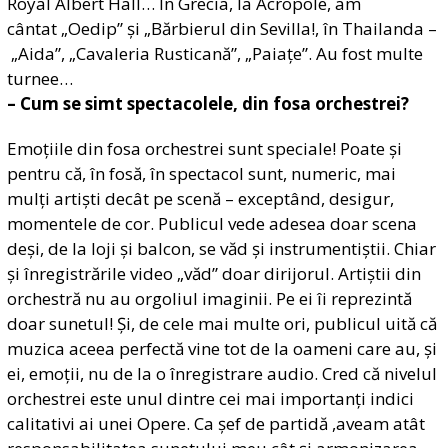
Royal Albert Hall… În Grecia, la Acropole, am
cântat „Oedip” și „Bărbierul din Sevilla!, în Thailanda –
„Aida”, „Cavaleria Rusticană”, „Paiațe”. Au fost multe
turnee…
– Cum se simt spectacolele, din fosa orchestrei?
Emoțiile din fosa orchestrei sunt speciale! Poate și
pentru că, în fosă, în spectacol sunt, numeric, mai
mulți artiști decât pe scenă – exceptând, desigur,
momentele de cor. Publicul vede adesea doar scena
deși, de la loji și balcon, se văd și instrumentiștii. Chiar
și înregistrările video „văd” doar dirijorul. Artiștii din
orchestră nu au orgoliul imaginii. Pe ei îi reprezintă
doar sunetul! Și, de cele mai multe ori, publicul uită că
muzica aceea perfectă vine tot de la oameni care au, și
ei, emoții, nu de la o înregistrare audio. Cred că nivelul
orchestrei este unul dintre cei mai importanți indici
calitativi ai unei Opere. Ca șef de partidă ,aveam atât