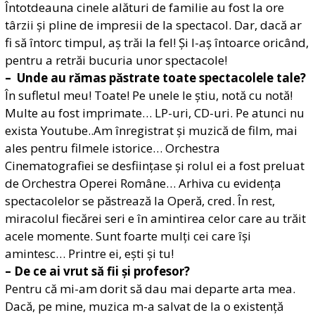
Întotdeauna cinele alături de familie au fost la ore
târzii și pline de impresii de la spectacol. Dar, dacă ar
fi să întorc timpul, aș trăi la fel! Și l-aș întoarce oricând,
pentru a retrăi bucuria unor spectacole!
– Unde au rămas păstrate toate spectacolele tale?
În sufletul meu! Toate! Pe unele le știu, notă cu notă!
Multe au fost imprimate… LP-uri, CD-uri. Pe atunci nu
exista Youtube..Am înregistrat și muzică de film, mai
ales pentru filmele istorice… Orchestra
Cinematografiei se desființase și rolul ei a fost preluat
de Orchestra Operei Române… Arhiva cu evidența
spectacolelor se păstrează la Operă, cred. În rest,
miracolul fiecărei seri e în amintirea celor care au trăit
acele momente. Sunt foarte mulți cei care își
amintesc… Printre ei, ești și tu!
– De ce ai vrut să fii și profesor?
Pentru că mi-am dorit să dau mai departe arta mea.
Dacă, pe mine, muzica m-a salvat de la o existență