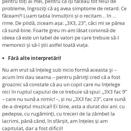
pentru toți ai mei, pentru că își făceau tot felul de
probleme, îngroziţi că aş avea simptome de retard. Ce
făceam?! Luam tabla înmulțirii și o recitam… în …
rime. De pildă, ziceam așa: „3X3, 23”, căci mi se părea
că sună bine. Foarte greu m-am lăsat convinsă de
ideea că este un tabel de valori pe care trebuie să-l
memorezi și să-l știi astfel toată viața.
Fără alte interpretări!
Nu am vrut să înțeleg sub nicio formă aceasta şi –
acum îmi dau seama – pentru părinţi cred că a fost
groaznic să constate că au un copil care nu înțelege
nici în ruptul capului de ce trebuie să spui: „3X3 fac 9”
– care nu sună a nimic! –, și nu „3X3 fac 23”, care sună
de-a dreptul muzical! Ei bine, asta a durat doi ani: cu
pedepse, cu rugăminți, cu treceri de la zâmbet la
lacrimi, până când, în sfârșit, am înțeles și am
capitulat, dar a fost dificil!