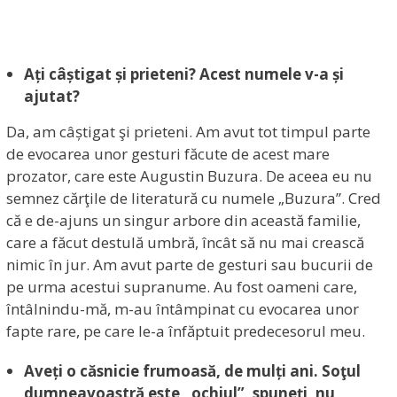
Ați câștigat și prieteni? Acest numele v-a și
ajutat?
Da, am câștigat şi prieteni. Am avut tot timpul parte
de evocarea unor gesturi făcute de acest mare
prozator, care este Augustin Buzura. De aceea eu nu
semnez cărţile de literatură cu numele „Buzura”. Cred
că e de-ajuns un singur arbore din această familie,
care a făcut destulă umbră, încât să nu mai crească
nimic în jur. Am avut parte de gesturi sau bucurii de
pe urma acestui supranume. Au fost oameni care,
întâlnindu-mă, m-au întâmpinat cu evocarea unor
fapte rare, pe care le-a înfăptuit predecesorul meu.
Aveți o căsnicie frumoasă, de mulți ani. Soţul
dumneavoastră este „ochiul”, spuneți, nu