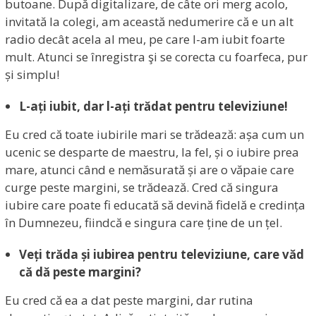
butoane. După digitalizare, de câte ori merg acolo,
invitată la colegi, am această nedumerire că e un alt
radio decât acela al meu, pe care l-am iubit foarte
mult. Atunci se înregistra şi se corecta cu foarfeca, pur
și simplu!
L-ați iubit, dar l-ați trădat pentru televiziune!
Eu cred că toate iubirile mari se trădează: așa cum un
ucenic se desparte de maestru, la fel, și o iubire prea
mare, atunci când e nemăsurată și are o văpaie care
curge peste margini, se trădează. Cred că singura
iubire care poate fi educată să devină fidelă e credința
în Dumnezeu, fiindcă e singura care ține de un țel.
Veți trăda și iubirea pentru televiziune, care văd
că dă peste margini?
Eu cred că ea a dat peste margini, dar rutina