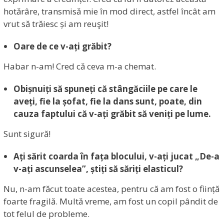
hotărâre, transmisă mie în mod direct, astfel încât am
vrut să trăiesc și am reuşit!
Oare de ce v-ați grăbit?
Habar n-am! Cred că ceva m-a chemat.
Obișnuiți să spuneți că stângăciile pe care le
aveți, fie la șofat, fie la dans sunt, poate, din
cauza faptului că v-ați
grăbit să veniți pe lume.
Sunt sigură!
Ați sărit coarda în fața blocului, v-ați jucat „De-a
v-ați ascunselea”, știți să săriți elasticul?
Nu, n-am făcut toate acestea, pentru că am fost o ființă
foarte fragilă. Multă vreme, am fost un copil pândit de
tot felul de probleme.