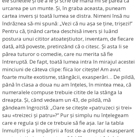
ele sunetele și de a le și scrie de mână mi se părea ca
urcarea pe un munte. Și, în graba aceasta, puneam
cartea invers și toată lumea se distra. Nimeni însă nu
îndrăznea să-mi spună: „Vezi că nu așa se ține, trișezi!”
Pentru că, ținând cartea deschisă invers și luând
postura unui cititor atoateștiutor, inventam, de fiecare
dată, altă poveste, pretinzând că o citesc. Și asta li se
părea tuturor o comedie, care nu merita să fie
întreruptă. De fapt, toată lumea intra în mirajul acestei
minciuni de câteva clipe: fiica lor citește! Am avut
foarte multe exotisme, stângăcii, exasperări… De pildă,
până în clasa a doua nu am înțeles, în mintea mea, că
numeralele compuse trebuie citite de la stânga la
dreapta. Și, când vedeam un 43, de pildă, mă
gândeam îngrozită: „Oare se citește «patruzeci și trei»
sau «treizeci și patru»?” Pur și simplu nu înțelegeam
care e regula și de ce trebuie să fie așa. Iar la tabla
înmulțirii și a împărțirii a fost de-a dreptul exasperant