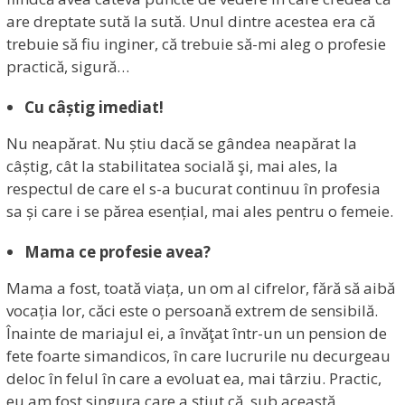
are dreptate sută la sută. Unul dintre acestea era că
trebuie să fiu inginer, că trebuie să-mi aleg o profesie
practică, sigură…
Cu câștig imediat!
Nu neapărat. Nu știu dacă se gândea neapărat la
câștig, cât la stabilitatea socială şi, mai ales, la
respectul de care el s-a bucurat continuu în profesia
sa și care i se părea esențial, mai ales pentru o femeie.
Mama ce profesie avea?
Mama a fost, toată viața, un om al cifrelor, fără să aibă
vocația lor, căci este o persoană extrem de sensibilă.
Înainte de mariajul ei, a învăţat într-un un pension de
fete foarte simandicos, în care lucrurile nu decurgeau
deloc în felul în care a evoluat ea, mai târziu. Practic,
eu am fost singura care a știut că, sub această