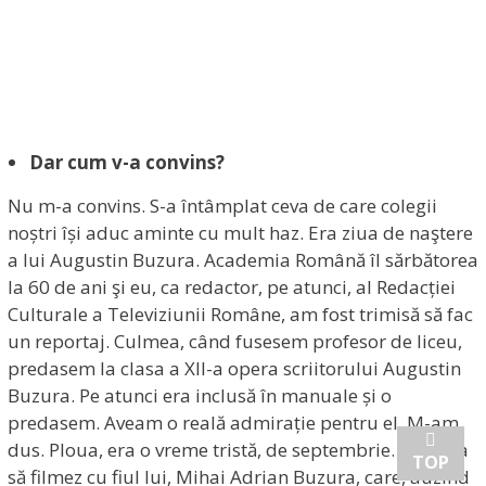
Dar cum v-a convins?
Nu m-a convins. S-a întâmplat ceva de care colegii
noștri își aduc aminte cu mult haz. Era ziua de naştere
a lui Augustin Buzura. Academia Română îl sărbătorea
la 60 de ani şi eu, ca redactor, pe atunci, al Redacției
Culturale a Televiziunii Române, am fost trimisă să fac
un reportaj. Culmea, când fusesem profesor de liceu,
predasem la clasa a XII-a opera scriitorului Augustin
Buzura. Pe atunci era inclusă în manuale și o
predasem. Aveam o reală admirație pentru el. M-am
dus. Ploua, era o vreme tristă, de septembrie. Trebuia
TOP
să filmez cu fiul lui, Mihai Adrian Buzura, care, auzind