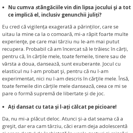
Nu
cumva
s
tângăciile vin din lipsa jocului şi a tot
ce implică el, inclusiv genunchii juliți?
Eu cred că vigilența exagerată a părinților, care se
uitau la mine ca la o comoară, mi-a răpit foarte multe
experienţe, pe care mai târziu nu le-am mai putut
recupera. Probabil că am încercat să le trăiesc în cărți,
pentru că, în cărțile mele, toate femeile, tinere sau de
vârsta a doua, dansează, sunt exuberante. Jocul cu
elasticul nu l-am probat şi, pentru că nu l-am
experimentat, nici nu l-am descris în cărţile mele. Însă,
toate femeile din cărțile mele dansează, ceea ce mi se
pare o formă supremă de libertate și de joc.
Ați dansat cu tata și l-ați călcat pe picioare!
Da, nu mi-a plăcut deloc. Atunci și-a dat seama că a
greşit, dar era cam târziu, căci eram deja adolescentă