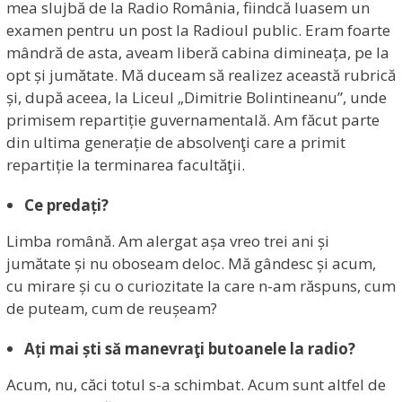
mea slujbă de la Radio România, fiindcă luasem un
examen pentru un post la Radioul public. Eram foarte
mândră de asta, aveam liberă cabina dimineața, pe la
opt și jumătate. Mă duceam să realizez această rubrică
și, după aceea, la Liceul „Dimitrie Bolintineanu”, unde
primisem repartiție guvernamentală. Am făcut parte
din ultima generație de absolvenţi care a primit
repartiție la terminarea facultăţii.
Ce predați?
Limba română. Am alergat așa vreo trei ani și
jumătate și nu oboseam deloc. Mă gândesc și acum,
cu mirare și cu o curiozitate la care n-am răspuns, cum
de puteam, cum de reușeam?
Ați mai ști să manevraţi butoanele la radio?
Acum, nu, căci totul s-a schimbat. Acum sunt altfel de