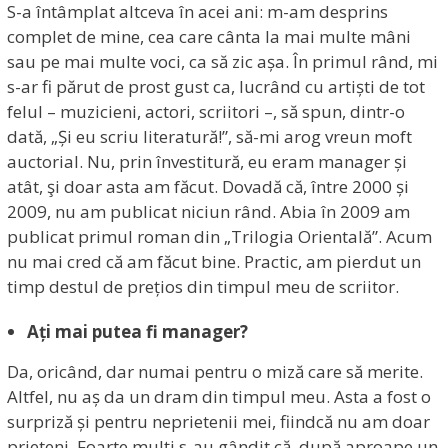
S-a întâmplat altceva în acei ani: m-am desprins
complet de mine, cea care cânta la mai multe mâni
sau pe mai multe voci, ca să zic așa. În primul rând, mi
s-ar fi părut de prost gust ca, lucrând cu artiști de tot
felul – muzicieni, actori, scriitori –, să spun, dintr-o
dată, „Și eu scriu literatură!”, să-mi arog vreun moft
auctorial. Nu, prin învestitură, eu eram manager și
atât, şi doar asta am făcut. Dovadă că, între 2000 și
2009, nu am publicat niciun rând. Abia în 2009 am
publicat primul roman din „Trilogia Orientală”. Acum
nu mai cred că am făcut bine. Practic, am pierdut un
timp destul de prețios din timpul meu de scriitor.
Ați mai putea fi manager?
Da, oricând, dar numai pentru o miză care să merite.
Altfel, nu aș da un dram din timpul meu. Asta a fost o
surpriză și pentru neprietenii mei, fiindcă nu am doar
prieteni. Foarte mulți s-au gândit că, după aproape un