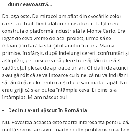
dumneavoastră…
Da, aşa este. De miracol am aflat din evocările celor
care l-au trăit, fiind alături mine atunci. Tatăl meu
construia o platformă industrială la Monte Carlo. Era
legat de ceva vreme de acel proiect, urma să se
întoarcă în țară la sfârșitul anului în curs. Mama
primise, în sfârșit, după îndelungi cereri, confruntări și
așteptări, permisiunea să plece trei săptămâni să-și
vadă soțul plecat de aproape un an. Oficialii de atunci
s-au gândit că se va întoarce cu bine, că nu va îndrăzni
să rămână acolo pentru a-și duce sarcina la capăt. Nu
erau griji că s-ar putea întâmpla ceva. Ei bine, s-a
întâmplat. M-am născut eu!
Deci nu v-ați născut în România!
Nu. Povestea aceasta este foarte interesantă pentru că,
multă vreme, am avut foarte multe probleme cu actele