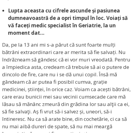
Lupta aceasta cu cifrele ascunde și pasiunea
dumneavoastră de a opri timpul în loc. Voiați să
vă faceți medic
specialist în Geriatrie, la un
moment dat…
Da, pe la 13 ani mi s-a părut că sunt foarte mulți
bătrâni extraordinari care ar merita să fie salvați. Nu
îndrăzneam să gândesc că ei vor muri vreodată. Pentru
a împiedica asta, credeam că trebuie să ai o putere de
dincolo de fire, care nu i se dă unui copil. Însă mă
gândeam că ar putea fi posibil cumva, grație
medicinei, științei, în orice caz. Voiam ca acești bătrâni,
care erau bunicii mei sau vecinii cumsecade care mă
lăsau să mănânc zmeură din grădina lor sau alţii ca ei,
să fie salvaţi. Aș fi vrut să-i salvez și, uneori, să-i
întineresc. Nu ca să arate bine, din cochetărie, ci ca să
nu mai aibă dureri de spate, să nu mai meargă