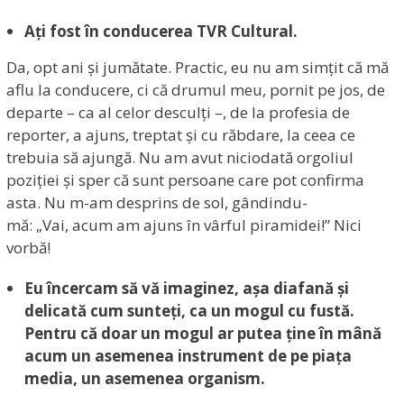
Ați fost în conducerea TVR Cultural.
Da, opt ani și jumătate. Practic, eu nu am simțit că mă
aflu la conducere, ci că drumul meu, pornit pe jos, de
departe – ca al celor desculți –, de la profesia de
reporter, a ajuns, treptat și cu răbdare, la ceea ce
trebuia să ajungă. Nu am avut niciodată orgoliul
poziției și sper că sunt persoane care pot confirma
asta. Nu m-am desprins de sol, gândindu-
mă: „Vai, acum am ajuns în vârful piramidei!” Nici
vorbă!
Eu încercam să vă imaginez, așa diafană și
delicată cum sunteți, ca un mogul cu fustă.
Pentru că doar un
mogul ar putea ține în mână
acum un asemenea instrument de pe piața
media, un asemenea organism.