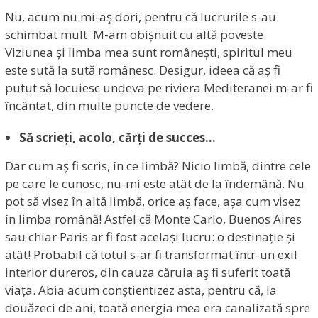
Nu, acum nu mi-aş dori, pentru că lucrurile s-au
schimbat mult. M-am obișnuit cu altă poveste.
Viziunea și limba mea sunt românești, spiritul meu
este sută la sută românesc. Desigur, ideea că aș fi
putut să locuiesc undeva pe riviera Mediteranei m-ar fi
încântat, din multe puncte de vedere.
Să scrieți, acolo, cărți de succes…
Dar cum aș fi scris, în ce limbă? Nicio limbă, dintre cele
pe care le cunosc, nu-mi este atât de la îndemână. Nu
pot să visez în altă limbă, orice aș face, așa cum visez
în limba română! Astfel că Monte Carlo, Buenos Aires
sau chiar Paris ar fi fost același lucru: o destinație și
atât! Probabil că totul s-ar fi transformat într-un exil
interior dureros, din cauza căruia aş fi suferit toată
viața. Abia acum conștientizez asta, pentru că, la
douăzeci de ani, toată energia mea era canalizată spre