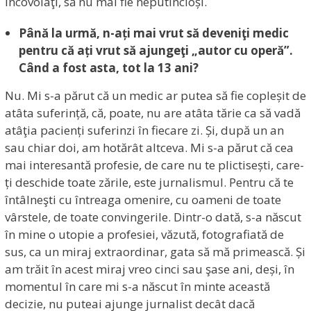
încovoiaţi, să nu mai fie neputincioși.
Până la urmă, n-ați mai vrut să deveniţi medic
pentru că ați vrut să ajungeţi „autor cu operă”.
Când a fost asta,
tot la 13 ani?
Nu. Mi s-a părut că un medic ar putea să fie copleșit de
atâta suferință, că, poate, nu are atâta tărie ca să vadă
atâţia pacienți suferinzi în fiecare zi. Și, după un an
sau chiar doi, am hotărât altceva. Mi s-a părut că cea
mai interesantă profesie, de care nu te plictisești, care-
ți deschide toate zările, este jurnalismul. Pentru că te
întâlneşti cu întreaga omenire, cu oameni de toate
vârstele, de toate convingerile. Dintr-o dată, s-a născut
în mine o utopie a profesiei, văzută, fotografiată de
sus, ca un miraj extraordinar, gata să mă primească. Și
am trăit în acest miraj vreo cinci sau şase ani, deși, în
momentul în care mi s-a născut în minte această
decizie, nu puteai ajunge jurnalist decât dacă