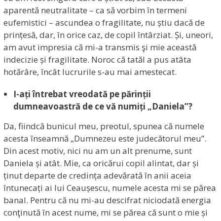
aparentă neutralitate – ca să vorbim în termeni
eufemistici – ascundea o fragilitate, nu știu dacă de
prințesă, dar, în orice caz, de copil întârziat. Și, uneori,
am avut impresia că mi-a transmis şi mie această
indecizie și fragilitate. Noroc că tatăl a pus atâta
hotărâre, încât lucrurile s-au mai amestecat.
I-ați întrebat vreodată pe părinții
dumneavoastră de ce vă numiți „Daniela”?
Da, fiindcă bunicul meu, preotul, spunea că numele
acesta înseamnă „Dumnezeu este judecătorul meu”.
Din acest motiv, nici nu am un alt prenume, sunt
Daniela și atât. Mie, ca oricărui copil alintat, dar și
ținut departe de credința adevărată în anii aceia
întunecați ai lui Ceaușescu, numele acesta mi se părea
banal. Pentru că nu mi-au descifrat niciodată energia
conţinută în acest nume, mi se părea că sunt o mie și