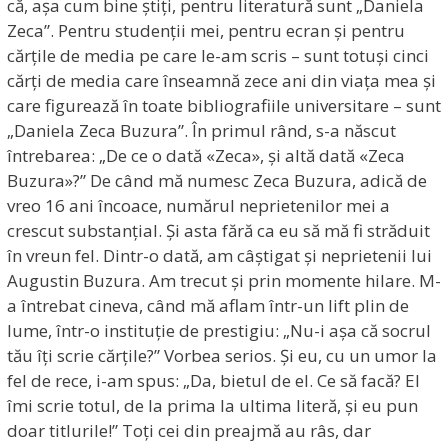
că, așa cum bine știți, pentru literatură sunt „Daniela
Zeca”. Pentru studenții mei, pentru ecran și pentru
cărțile de media pe care le-am scris – sunt totuși cinci
cărți de media care înseamnă zece ani din viața mea și
care figurează în toate bibliografiile universitare – sunt
„Daniela Zeca Buzura”. În primul rând, s-a născut
întrebarea: „De ce o dată «Zeca», și altă dată «Zeca
Buzura»?” De când mă numesc Zeca Buzura, adică de
vreo 16 ani încoace, numărul neprietenilor mei a
crescut substanțial. Și asta fără ca eu să mă fi străduit
în vreun fel. Dintr-o dată, am câștigat și neprietenii lui
Augustin Buzura. Am trecut și prin momente hilare. M-
a întrebat cineva, când mă aflam într-un lift plin de
lume, într-o instituție de prestigiu: „Nu-i așa că socrul
tău îți scrie cărțile?” Vorbea serios. Și eu, cu un umor la
fel de rece, i-am spus: „Da, bietul de el. Ce să facă? El
îmi scrie totul, de la prima la ultima literă, și eu pun
doar titlurile!” Toți cei din preajmă au râs, dar