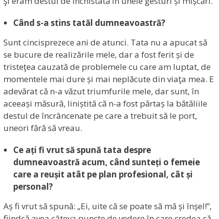
şi eram destul de închistată în unele gesturi și mișcări.
Când s-a stins tatăl dumneavoastră?
Sunt cincisprezece ani de atunci. Tata nu a apucat să
se bucure de realizările mele, dar a fost ferit și de
tristeţea cauzată de problemele cu care am luptat, de
momentele mai dure și mai neplăcute din viaţa mea. E
adevărat că n-a văzut triumfurile mele, dar sunt, în
aceeași măsură, liniștită că n-a fost părtaș la bătăliile
destul de încrâncenate pe care a trebuit să le port,
uneori fără să vreau.
Ce ați fi vrut să spună tata despre
dumneavoastră acum, când sunteți o femeie
care a reușit atât pe plan profesional, cât și
personal?
Aș fi vrut să spună: „Ei, uite că se poate să mă și înșel!”,
fiindcă avea câteva puncte de vedere în care credea că