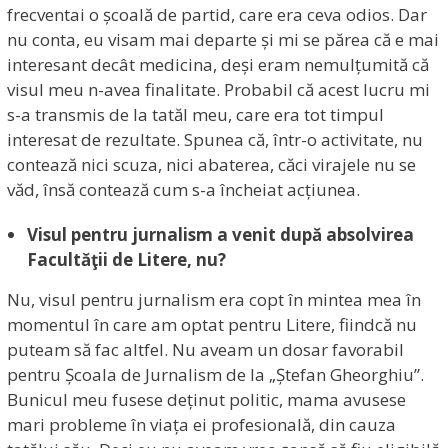
frecventai o școală de partid, care era ceva odios. Dar
nu conta, eu visam mai departe și mi se părea că e mai
interesant decât medicina, deși eram nemulțumită că
visul meu n-avea finalitate. Probabil că acest lucru mi
s-a transmis de la tatăl meu, care era tot timpul
interesat de rezultate. Spunea că, într-o activitate, nu
contează nici scuza, nici abaterea, căci virajele nu se
văd, însă contează cum s-a încheiat acțiunea.
Visul pentru jurnalism a venit după absolvirea
Facultăţii de Litere, nu?
Nu, visul pentru jurnalism era copt în mintea mea în
momentul în care am optat pentru Litere, fiindcă nu
puteam să fac altfel. Nu aveam un dosar favorabil
pentru Școala de Jurnalism de la „Ștefan Gheorghiu”.
Bunicul meu fusese deținut politic, mama avusese
mari probleme în viața ei profesională, din cauza