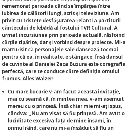
rememorat perioada când se împărţea între
iubirea de călătorii lungi, scris și televiziune. Am
privit cu tristețe desfăşurarea relanti a partiturii
cântecului de lebădă al fostului TVR Cultural. A
urmat incursiunea prin perioada actuală, răsfoind
cărțile tipărite, dar și vorbind despre proiecte. Mi-a
mărturisit că personajele sale dansează tocmai
pentru că ea, în realitate, e stângace. Însă dansul
de cuvinte al Danielei Zeca Buzura este coregrafia
perfectă, care te conduce către definiția omului
frumos. Alles Walzer!
Cu mare bucurie v-am făcut această invitație,
mai cu seamă că, în mintea mea, v-am asemuit
mereu cu o prințesă. Însă chiar mie mi-ați spus,
cândva: „Nu am visat să fiu prințesă. Am avut o
luciditate excesivă față de mine însămi, în
primul rând, care nu mi-a îngăduit să fiu un