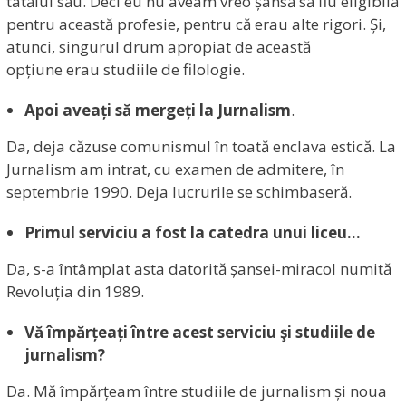
tatălui său. Deci eu nu aveam vreo șansă să fiu eligibilă
pentru această profesie, pentru că erau alte rigori. Și,
atunci, singurul drum apropiat de această
opțiune erau studiile de filologie.
Apoi aveați să mergeți la Jurnalism
.
Da, deja căzuse comunismul în toată enclava estică. La
Jurnalism am intrat, cu examen de admitere, în
septembrie 1990. Deja lucrurile se schimbaseră.
Primul serviciu a fost la catedra unui liceu…
Da, s-a întâmplat asta datorită șansei-miracol numită
Revoluția din 1989.
Vă împărțeați între acest serviciu şi studiile de
jurnalism?
Da. Mă împărțeam între studiile de jurnalism și noua