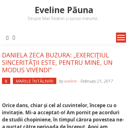
Skip
Eveline Păuna
to
content
Despre Mari Întâlniri și lucruri mărunte…
DANIELA ZECA BUZURA: „EXERCIŢIUL
SINCERITĂŢII ESTE, PENTRU MINE, UN
MODUS VIVENDI”
8
MARILE ÎNTÂLNIRI
by
eveline
-
February 21, 2017
Orice dans, chiar și cel al cuvintelor, începe cu o
invitație. Mi-a acceptat-o! Am pornit pe acorduri
de studii chopiniene, în timpul cărora povestea ne-
a purtat către perioada de început. Apoi am