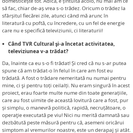
domesticește tot. Adică, e țintuită acolo, nu mai am ce
să fac, chiar de-aș vrea s-o trădez. Oricum o trădez la
sfârșitul fiecărei zile, atunci când mă arunc în
literatură cu poftă, cu încredere, cu un fel de energie
care nu e specifică televiziunii, ci literaturii!
Când TVR Cultural şi-a încetat activitatea,
televiziunea v-a trădat?
Da, înainte ca eu s-o fi trădat! Și cred că nu s-ar putea
spune că am trădat-o în felul în care am fost eu
trădată. A fost o trădare nemeritată nu numai pentru
mine, ci şi pentru toți ceilalți. Nu eram singură în acest
proiect, erau foarte multe nume din toate generațiile,
care au fost uimite de această lovitură care a fost, pur
și simplu, o manevră politică, rapidă, necruțătoare, o
operaţie executată pe viu! Nici nu merită damnată sau
dezbătută peste măsură pentru că, asemeni oricărui
simptom al vremurilor noastre, este un derapaj și atât.