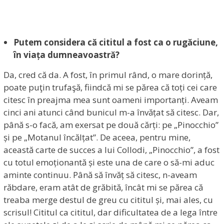
Putem considera că cititul a fost ca o rugăciune,
în
viața dumneavoastră?
Da, cred că da. A fost, în primul rând, o mare dorință,
poate puţin trufaşă, fiindcă mi se părea că toți cei care
citesc în preajma mea sunt oameni importanți. Aveam
cinci ani atunci când bunicul m-a învățat să citesc. Dar,
până s-o facă, am exersat pe două cărți: pe „Pinocchio”
și pe „Motanul încălțat”. De aceea, pentru mine,
această carte de succes a lui Collodi, „Pinocchio”, a fost
cu totul emoționantă și este una de care o să-mi aduc
aminte continuu. Până să învăț să citesc, n-aveam
răbdare, eram atât de grăbită, încât mi se părea că
treaba merge destul de greu cu cititul și, mai ales, cu
scrisul! Cititul ca cititul, dar dificultatea de a lega între