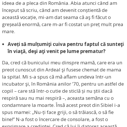
ideea de a pleca din România. Abia atunci când am
început să scriu, când am devenit conștientă de
această vocație, mi-am dat seama că aş fi făcut o
greșeală enormă, care m-ar fi costat un preț mult prea
mare.
Aveți să mulțumiţi cuiva pentru faptul că sunteţi
în viaţă, deşi aţi venit pe lume prematur?
Da, cred că bunicului meu dinspre mamă, care era un
preot cunoscut din Ardeal şi fusese chemat de mama
la spital. Mi s-a spus că mă aflam undeva într-un
incubator şi, în România anilor ’70, pentru un astfel de
copil – care stă într-o cutie de sticlă și nu știi dacă
respiră sau nu mai respiră –, aceasta semăna cu o
condamnare la moarte. Însă acest preot din Sibiel i-a
spus mamei: „Nu-ți face griji, o să trăiască, o să fie
bine!” N-a fost o încercare de consolare, a fost o
exprimare a credinței. Cred că lui îi datorez această