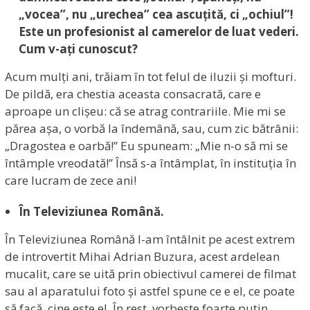
„vocea”, nu „urechea”
cea ascuțită, ci „ochiul”!
Este un profesionist al camerelor de luat vederi.
Cum v-ați cunoscut?
Acum mulți ani, trăiam în tot felul de iluzii și mofturi.
De pildă, era chestia aceasta consacrată, care e
aproape un clișeu: că se atrag contrariile. Mie mi se
părea așa, o vorbă la îndemână, sau, cum zic bătrânii:
„Dragostea e oarbă!” Eu spuneam: „Mie n-o să mi se
întâmple vreodată!” Însă s-a întâmplat, în instituția în
care lucram de zece ani!
În Televiziunea Română.
În Televiziunea Română l-am întâlnit pe acest extrem
de introvertit Mihai Adrian Buzura, acest ardelean
mucalit, care se uită prin obiectivul camerei de filmat
sau al aparatului foto și astfel spune ce e el, ce poate
să facă, cine este el. În rest, vorbește foarte puțin,