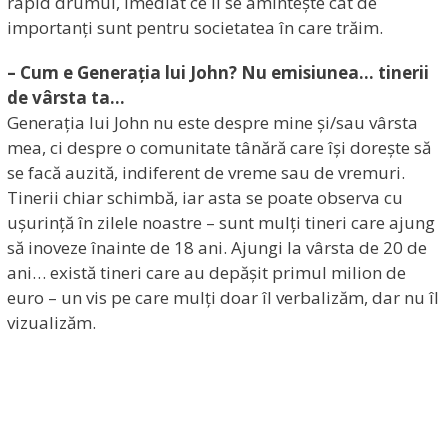
rapid drumul, imediat ce li se amintește cât de
importanți sunt pentru societatea în care trăim.
– Cum e Generația lui John? Nu emisiunea… tinerii
de vârsta ta…
Generația lui John nu este despre mine și/sau vârsta
mea, ci despre o comunitate tânără care își dorește să
se facă auzită, indiferent de vreme sau de vremuri.
Tinerii chiar schimbă, iar asta se poate observa cu
ușurință în zilele noastre – sunt mulți tineri care ajung
să inoveze înainte de 18 ani. Ajungi la vârsta de 20 de
ani… există tineri care au depășit primul milion de
euro – un vis pe care mulți doar îl verbalizăm, dar nu îl
vizualizăm.