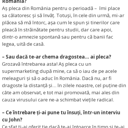
România?
Aș pleca din România pentru o perioadă – îmi place
sa călatoresc și să învăț. Totuși, în cele din urmă, mi-ar
plăcea să mă întorc, așa cum le spun și tinerilor care
pleacă în străinătate pentru studii, dar care apoi,
dintr-o amnezie spontană sau pentru că banii fac
legea, uită de casă.
– Sau dacă te-ar chema dragostea… ai pleca?
Grozavă întrebarea asta! Aș pleca cu un
supermarketing după mine, ca să o iau de pe acele
meleaguri și să o aduc în România. Dacă nu, ar fi
dragoste la distanță și… în zilele noastre, cel puține din
câte am observat, e tot mai promovată, mai ales din
cauza virusului care ne-a schimbat viețile radical.
– Ce întrebare ți-ai pune tu însuți, într-un interviu
cu John?
Ce sfat ți-ai oferit ție dacă te-ai întoarce în timp si te-ai