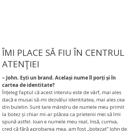
ÎMI PLACE SĂ FIU ÎN CENTRUL
ATENŢIEI
– John. Ești un brand. Același nume îl porți și în
cartea de identitate?
Înțeleg faptul că acest interviu este de vârf, mai ales
dacă e musai să-mi dezvălui identitatea, mai ales cea
din buletin. Sunt tare mândru de numele meu primit
la botez și chiar mi-ar plăcea ca prietenii mei să îmi
spună astfel. Ioan e numele meu real, însă, cumva,
cred că fără aprobarea mea, am fost „botezat” John de