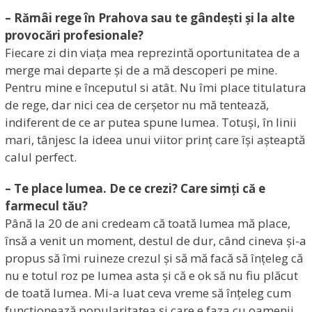
– Rămâi rege în Prahova sau te gândești și la alte
provocări profesionale?
Fiecare zi din viața mea reprezintă oportunitatea de a
merge mai departe și de a mă descoperi pe mine.
Pentru mine e începutul si atât. Nu îmi place titulatura
de rege, dar nici cea de cerșetor nu mă tentează,
indiferent de ce ar putea spune lumea. Totuși, în linii
mari, tânjesc la ideea unui viitor prinț care își așteaptă
calul perfect.
– Te place lumea. De ce crezi? Care simți că e
farmecul tău?
Până la 20 de ani credeam că toată lumea mă place,
însă a venit un moment, destul de dur, când cineva și-a
propus să îmi ruineze crezul și să mă facă să înțeleg că
nu e totul roz pe lumea asta și că e ok să nu fiu plăcut
de toată lumea. Mi-a luat ceva vreme să înțeleg cum
functionează popularitatea și care e faza cu oamenii