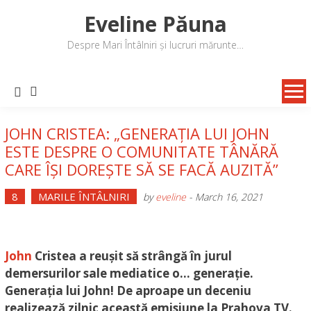
Skip
Eveline Păuna
to
content
Despre Mari Întâlniri și lucruri mărunte…
JOHN CRISTEA: „GENERAȚIA LUI JOHN
ESTE DESPRE O COMUNITATE TÂNĂRĂ
CARE ÎȘI DOREȘTE SĂ SE FACĂ AUZITĂ”
8
MARILE ÎNTÂLNIRI
by
eveline
-
March 16, 2021
John
Cristea a reușit să strângă în jurul
demersurilor sale mediatice o… generație.
Generația lui John! De aproape un deceniu
realizează zilnic această emisiune la Prahova TV.