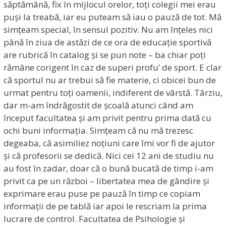
săptămână, fix în mijlocul orelor, toți colegii mei erau
puși la treabă, iar eu puteam să iau o pauză de tot. Mă
simțeam special, în sensul pozitiv. Nu am înțeles nici
până în ziua de astăzi de ce ora de educație sportivă
are rubrică în catalog și se pun note – ba chiar poți
rămâne corigent în caz de superi profu’ de sport. E clar
că sportul nu ar trebui să fie materie, ci obicei bun de
urmat pentru toți oamenii, indiferent de vârstă. Târziu,
dar m-am îndrăgostit de școală atunci când am
început facultatea și am privit pentru prima dată cu
ochi buni informația. Simțeam că nu mă trezesc
degeaba, că asimiliez noțiuni care îmi vor fi de ajutor
și că profesorii se dedică. Nici cei 12 ani de studiu nu
au fost în zadar, doar că o bună bucată de timp i-am
privit ca pe un război – libertatea mea de gândire și
exprimare erau puse pe pauză în timp ce copiam
informații de pe tablă iar apoi le rescriam la prima
lucrare de control. Facultatea de Psihologie și