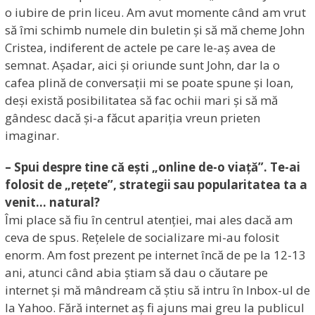
o iubire de prin liceu. Am avut momente când am vrut
să îmi schimb numele din buletin și să mă cheme John
Cristea, indiferent de actele pe care le-aș avea de
semnat. Așadar, aici și oriunde sunt John, dar la o
cafea plină de conversații mi se poate spune și Ioan,
deși există posibilitatea să fac ochii mari și să mă
gândesc dacă și-a făcut apariția vreun prieten
imaginar.
– Spui despre tine că ești „online de-o viață”. Te-ai
folosit de „rețete”, strategii sau popularitatea ta a
venit… natural?
Îmi place să fiu în centrul atenției, mai ales dacă am
ceva de spus. Rețelele de socializare mi-au folosit
enorm. Am fost prezent pe internet încă de pe la 12-13
ani, atunci când abia știam să dau o căutare pe
internet și mă mândream că știu să intru în Inbox-ul de
la Yahoo. Fără internet aș fi ajuns mai greu la publicul