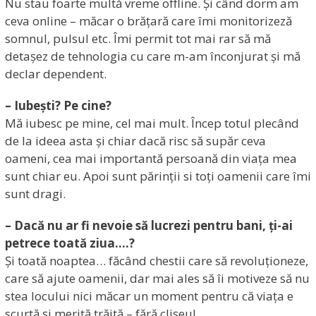
Nu stau foarte multă vreme offline. Și când dorm am
ceva online – măcar o brățară care îmi monitorizeză
somnul, pulsul etc. Îmi permit tot mai rar să mă
detașez de tehnologia cu care m-am înconjurat și mă
declar dependent.
– Iubești? Pe cine?
Mă iubesc pe mine, cel mai mult. Încep totul plecând
de la ideea asta și chiar dacă risc să supăr ceva
oameni, cea mai importantă persoană din viața mea
sunt chiar eu. Apoi sunt părinții si toți oamenii care îmi
sunt dragi.
– Dacă nu ar fi nevoie să lucrezi pentru bani, ți-ai
petrece toată ziua….?
Și toată noaptea… făcând chestii care să revoluționeze,
care să ajute oamenii, dar mai ales să îi motiveze să nu
stea locului nici măcar un moment pentru că viața e
scurtă și merită trăită – fără clișeu!