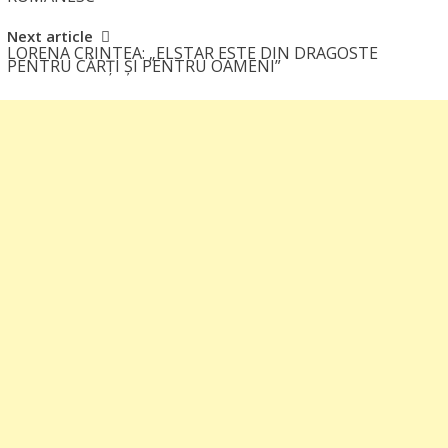
navigation
Next article
LORENA CRINTEA: „ELSTAR ESTE DIN DRAGOSTE
PENTRU CĂRȚI ȘI PENTRU OAMENI”