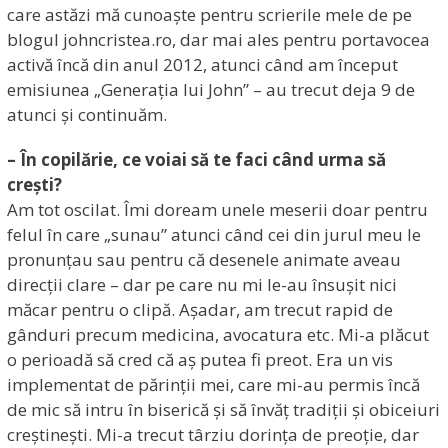
care astăzi mă cunoaște pentru scrierile mele de pe
blogul johncristea.ro, dar mai ales pentru portavocea
activă încă din anul 2012, atunci când am început
emisiunea „Generația lui John” – au trecut deja 9 de
atunci și continuăm.
– În copilărie, ce voiai să te faci când urma să
crești?
Am tot oscilat. Îmi doream unele meserii doar pentru
felul în care „sunau” atunci când cei din jurul meu le
pronunțau sau pentru că desenele animate aveau
direcții clare – dar pe care nu mi le-au însușit nici
măcar pentru o clipă. Așadar, am trecut rapid de
gânduri precum medicina, avocatura etc. Mi-a plăcut
o perioadă să cred că aș putea fi preot. Era un vis
implementat de părinții mei, care mi-au permis încă
de mic să intru în biserică și să învăț tradiții și obiceiuri
creștinești. Mi-a trecut târziu dorința de preoție, dar