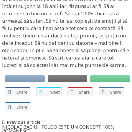
întâlni cu John la 18 ani? Iar răspunsul ar fi: Să ai
încredere în tine orice ar fi. Să dai 100% chiar dacă
urmează să suferi. Să nu te lași copleşit de emoții și să
fii tu pentru că la final asta e tot ceea ce contează. Să
motivezi tinerii chiar dacă nu toți promit, cel puțin nu
de la început. Să nu dai bani cu datorie – mai bine îi
oferi cadou în plic. Să zâmbești și să plângi pentru că e
natural și omenesc. Să scrii cartea aia la care tot
lucrezi și să colectezi cât mai multe puncte de karma.
Share
Tweet
Share
Share
Share
Post
Previous article
NICOLAE BACIU: „FOLDO ESTE UN CONCEPT 100%
ROMÂNESC”