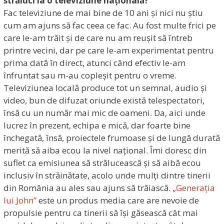
străluci la o televiziune națională?
Fac televiziune de mai bine de 10 ani și nici nu știu
cum am ajuns să fac ceea ce fac. Au fost multe frici pe
care le-am trăit și de care nu am reușit să întreb
printre vecini, dar pe care le-am experimentat pentru
prima dată în direct, atunci când efectiv le-am
înfruntat sau m-au copleșit pentru o vreme.
Televiziunea locală produce tot un semnal, audio și
video, bun de difuzat oriunde există telespectatori,
însă cu un număr mai mic de oameni. Da, aici unde
lucrez în prezent, echipa e mică, dar foarte bine
închegată, însă, proiectele frumoase și de lungă durată
merită să aiba ecou la nivel național. Îmi doresc din
suflet ca emisiunea să strălucească și să aibă ecou
inclusiv în străinătate, acolo unde mulți dintre tinerii
din România au ales sau ajuns să trăiască.
„Generația
lui John”
este un produs media care are nevoie de
propulsie pentru ca tinerii să își găsească cât mai