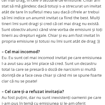
cel mai drag, în cele 9 sezoane de emisiune. Chiar am
stat să mă gândesc dacă totuși s-a strecurat un invitat
atât de tare în sufletul meu sau dacă cifrele ar trebui
să îmi indice un anumit invitat ca fiind the best. Mulți
tineri îmi sunt dragi și cred că cel mai drag nu există.
Sunt obiectiv atunci când vine vorba de emisiuni și toți
tinerii au drepturi egale. Chiar și eu am fost invitat în
propria emisiune și totusi nu îmi sunt atât de drag :))
– Cel mai incomod?
Eu. Eu sunt cel mai incomod invitat pe care emisiunea
l-a avut sau așa îmi place să cred. Sunt un dezastru
total la care se presară o doză de narcisim si multă
dorință de a face ceva chiar și când mi se spune foarte
clar că nu se poate!
– Cel care ți-a refuzat invitația?
Au fost puțini, dar nu sunt inexistenți oamenii pe care
i-am pus în temă cu emisiunea și le-am oferit