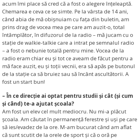
acum îmi place să cred că a fost o alegere înțeleaptă.
Chemarea e ceva ce se simte. Pe la vârsta de 14 ani,
când abia de mă obișnuiam cu fața din buletin, am
prins drag de vocea mea pe care am auzit-o, total
întâmplător, în difuzorul de la radio – mă jucam cu o
stație de walkie-talkie care a intrat pe semnalul radio
– a fost o nebunie totală pentru mine. Vocea de la
radio eram chiar eu și tot ce aveam de făcut pentru a
mă face auzit, eu și toții vecnii, era să apăs pe butonul
de la stație ca să bruiez sau să încânt ascultătorii. A
fost un start bun!
– În ce direcție ai optat pentru studii și cât (și cum
și când) te-a ajutat școala?
Am fost un elev cel mult mediocru. Nu mi-a plăcut
școala. Am căutat în permanență ferestre și uși pe care
să ies/evadez de la ore. M-am bucurat când am aflat
că sunt scutit de la orele de sport și că o oră pe