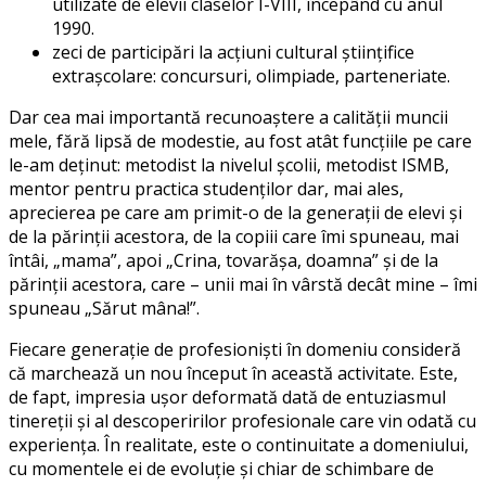
utilizate de elevii claselor I-VIII, începând cu anul
1990.
zeci de participări la acțiuni cultural științifice
extrașcolare: concursuri, olimpiade, parteneriate.
Dar cea mai importantă recunoaștere a calității muncii
mele, fără lipsă de modestie, au fost atât funcțiile pe care
le-am deținut: metodist la nivelul școlii, metodist ISMB,
mentor pentru practica studenților dar, mai ales,
aprecierea pe care am primit-o de la generații de elevi și
de la părinții acestora, de la copiii care îmi spuneau, mai
întâi, „mama”, apoi „Crina, tovarășa, doamna” și de la
părinții acestora, care – unii mai în vârstă decât mine – îmi
spuneau „Sărut mâna!”.
Fiecare generație de profesioniști în domeniu consideră
că marchează un nou început în această activitate. Este,
de fapt, impresia ușor deformată dată de entuziasmul
tinereții și al descoperirilor profesionale care vin odată cu
experiența. În realitate, este o continuitate a domeniului,
cu momentele ei de evoluție și chiar de schimbare de