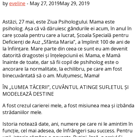
by
eveline
-
May 27, 2019
May 29, 2019
Astăzi, 27 mai, este Ziua Psihologului. Mama este
psiholog. Așa că vă dăruiesc gândurile ei acum, în anul în
care școala pentru care a lucrat, Școala Specială pentru
Deficienți de Auz „Sfânta Maria”, a împlinit 100 de ani de
la înființare. Mare parte din ceea ce sunt eu am devenit
datorită dragostei și înțelepciunii ei. Mama, e Mamă
înainte de toate, dar să fii copil de pshiholog este o
ancorare la normalitate, la echilibru, pe care am fost
binecuvântată să o am. Mulțumesc, Mama!
ÎN „LUMEA TĂCERII”, CUVÂNTUL ATINGE SUFLETUL ȘI
MODELEAZĂ DESTINE
A fost crezul carierei mele, a fost misiunea mea și izbânda
strădaniilor mele.
Istoria notează date, ani, numere pe care ni le amintim în
funcție, cel mai adesea, de înfrângeri sau success. Pentru