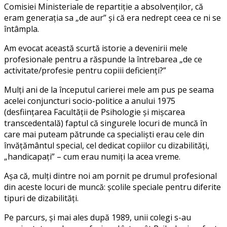
Comisiei Ministeriale de repartiție a absolvenților, că
eram generația sa „de aur” și că era nedrept ceea ce ni se
întâmpla.
Am evocat această scurtă istorie a devenirii mele
profesionale pentru a răspunde la întrebarea „de ce
activitate/profesie pentru copiii deficienți?”
Mulți ani de la începutul carierei mele am pus pe seama
acelei conjuncturi socio-politice a anului 1975
(desființarea Facultății de Psihologie și mișcarea
transcedentală) faptul că singurele locuri de muncă în
care mai puteam pătrunde ca specialiști erau cele din
învățământul special, cel dedicat copiilor cu dizabilități,
„handicapați” – cum erau numiți la acea vreme.
Așa că, mulți dintre noi am pornit pe drumul profesional
din aceste locuri de muncă: școlile speciale pentru diferite
tipuri de dizabilități.
Pe parcurs, și mai ales după 1989, unii colegi s-au