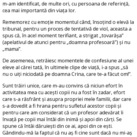
m-am identificat, de multe ori, cu persoana de referință,
cea mai importantă din viața lor.
Rememorez cu emoție momentul când, însoțind o elevă la
tribunal, pentru un proces de tentativă de viol, aceasta a
spus că, în acel moment terifiant, a strigat „tovarășa”
(apelativul de atunci pentru „doamna profesoară”) și nu
„mama”.
De asemenea, retrăiesc momentele de confesiune al unei
eleve al cărei tată, în ultimele clipe de viață, i-a spus „să
nu o uiți niciodată pe doamna Crina, care te-a făcut om!”.
Sunt trăiri unice, care m-au convins că niciun efort în
activitatea mea cu acești copii nu a fost în zadar, efort
care s-a răsfrânt și asupra propriei mele familii, dar care
s-a dovedit a fi hrana pentru sufletul acestor copii și
pentru care am considerat că un profesor adevărat îi
învață pe copii mai întâi din inimă și apoi din cărți. Se
spune că întâi dăruiești din ce ai, apoi din ce ești.
Gândindu-mă la faptul că nu aș fi cine sunt dacă nu mi-aș