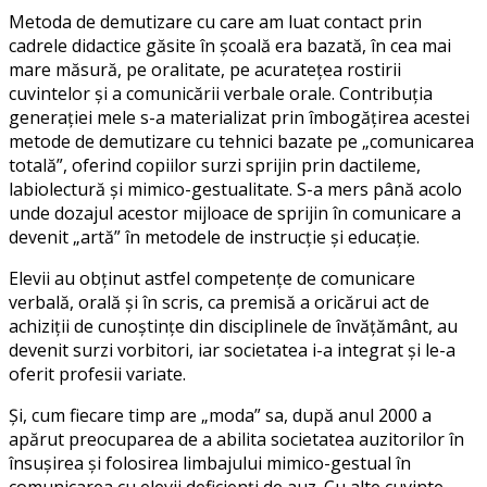
Metoda de demutizare cu care am luat contact prin
cadrele didactice găsite în școală era bazată, în cea mai
mare măsură, pe oralitate, pe acuratețea rostirii
cuvintelor și a comunicării verbale orale. Contribuția
generației mele s-a materializat prin îmbogățirea acestei
metode de demutizare cu tehnici bazate pe „comunicarea
totală”, oferind copiilor surzi sprijin prin dactileme,
labiolectură și mimico-gestualitate. S-a mers până acolo
unde dozajul acestor mijloace de sprijin în comunicare a
devenit „artă” în metodele de instrucție și educație.
Elevii au obținut astfel competențe de comunicare
verbală, orală și în scris, ca premisă a oricărui act de
achiziții de cunoștințe din disciplinele de învățământ, au
devenit surzi vorbitori, iar societatea i-a integrat și le-a
oferit profesii variate.
Și, cum fiecare timp are „moda” sa, după anul 2000 a
apărut preocuparea de a abilita societatea auzitorilor în
însușirea și folosirea limbajului mimico-gestual în
comunicarea cu elevii deficienți de auz. Cu alte cuvinte,