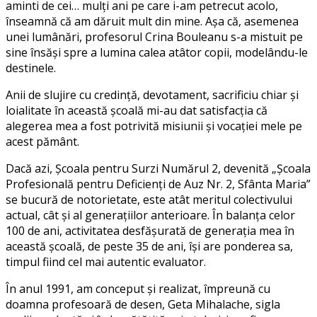
aminti de cei… mulți ani pe care i-am petrecut acolo,
înseamnă că am dăruit mult din mine. Așa că, asemenea
unei lumânări, profesorul Crina Bouleanu s-a mistuit pe
sine însăși spre a lumina calea atâtor copii, modelându-le
destinele.
Anii de slujire cu credință, devotament, sacrificiu chiar și
loialitate în această școală mi-au dat satisfacția că
alegerea mea a fost potrivită misiunii și vocației mele pe
acest pământ.
Dacă azi, Școala pentru Surzi Numărul 2, devenită „Școala
Profesională pentru Deficienți de Auz Nr. 2, Sfânta Maria”
se bucură de notorietate, este atât meritul colectivului
actual, cât și al generațiilor anterioare. În balanța celor
100 de ani, activitatea desfășurată de generația mea în
această școală, de peste 35 de ani, își are ponderea sa,
timpul fiind cel mai autentic evaluator.
În anul 1991, am conceput și realizat, împreună cu
doamna profesoară de desen, Geta Mihalache, sigla