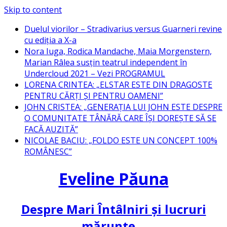
Skip to content
Duelul viorilor – Stradivarius versus Guarneri revine
cu ediția a X-a
Nora Iuga, Rodica Mandache, Maia Morgenstern,
Marian Râlea susțin teatrul independent în
Undercloud 2021 – Vezi PROGRAMUL
LORENA CRINTEA: „ELSTAR ESTE DIN DRAGOSTE
PENTRU CĂRȚI ȘI PENTRU OAMENI”
JOHN CRISTEA: „GENERAȚIA LUI JOHN ESTE DESPRE
O COMUNITATE TÂNĂRĂ CARE ÎȘI DOREȘTE SĂ SE
FACĂ AUZITĂ”
NICOLAE BACIU: „FOLDO ESTE UN CONCEPT 100%
ROMÂNESC”
Eveline Păuna
Despre Mari Întâlniri și lucruri
mărunte…