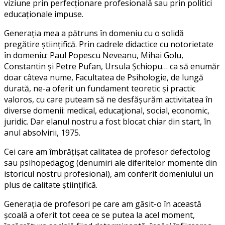
viziune prin perfecționare profesională sau prin politici
educaționale impuse.
Generația mea a pătruns în domeniu cu o solidă
pregătire științifică. Prin cadrele didactice cu notorietate
în domeniu: Paul Popescu Neveanu, Mihai Golu,
Constantin și Petre Pufan, Ursula Șchiopu… ca să enumăr
doar câteva nume, Facultatea de Psihologie, de lungă
durată, ne-a oferit un fundament teoretic și practic
valoros, cu care puteam să ne desfășurăm activitatea în
diverse domenii: medical, educaţional, social, economic,
juridic. Dar elanul nostru a fost blocat chiar din start, în
anul absolvirii, 1975.
Cei care am îmbrățișat calitatea de profesor defectolog
sau psihopedagog (denumiri ale diferitelor momente din
istoricul nostru profesional), am conferit domeniului un
plus de calitate științifică.
Generația de profesori pe care am găsit-o în această
școală a oferit tot ceea ce se putea la acel moment,