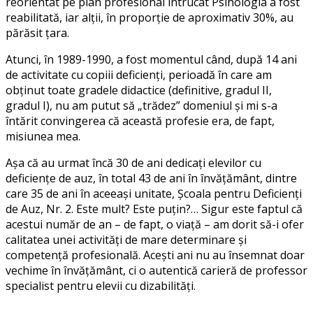
reorientat pe plan profesional întrucât Psihologia a fost
reabilitată, iar alții, în proporție de aproximativ 30%, au
părăsit țara.
Atunci, în 1989-1990, a fost momentul când, după 14 ani
de activitate cu copiii deficienți, perioadă în care am
obținut toate gradele didactice (definitive, gradul II,
gradul I), nu am putut să „trădez” domeniul și mi s-a
întărit convingerea că această profesie era, de fapt,
misiunea mea.
Așa că au urmat încă 30 de ani dedicați elevilor cu
deficiențe de auz, în total 43 de ani în învățământ, dintre
care 35 de ani în aceeași unitate, Școala pentru Deficienți
de Auz, Nr. 2. Este mult? Este puțin?… Sigur este faptul că
acestui număr de an – de fapt, o viață – am dorit să-i ofer
calitatea unei activități de mare determinare și
competență profesională. Acești ani nu au însemnat doar
vechime în învățământ, ci o autentică carieră de professor
specialist pentru elevii cu dizabilități.