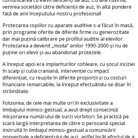
venirea societății către deficienții de auz, în altă pondere
față de anii începutului nostru profesional!
Protezarea copiilor cu aparate auditive s-a făcut în masă,
prin programe oferite de diferite firme cu generozitate
dar mai puțină calibrare pe profilul auditiv al elevilor.
Protezarea a devenit „moda” anilor 1990-2000 și nu de
puține ori elevii și-au abandonat protezele.
A început apoi era implanturilor cohleare, cu șocul inciziei
în scalp și cutia craniană, intervenție cu impact
diferențiat, cu reușite în diferite proporții și cu costuri
financiare remarcabile, la început efectuându-se doar în
străinătate.
Folosirea, de cele mai multe ori în exclusivitate a
limbajului mimico-gestual, a avut drept consecință
micșorarea numărului de surzi vorbitori. Se practică pe
scară largă interpretarea de către o persoană special
instruită în limbajul mimico-gestual a comunicării
nonverbale a deficientului de auz, astfel încât efortul de a