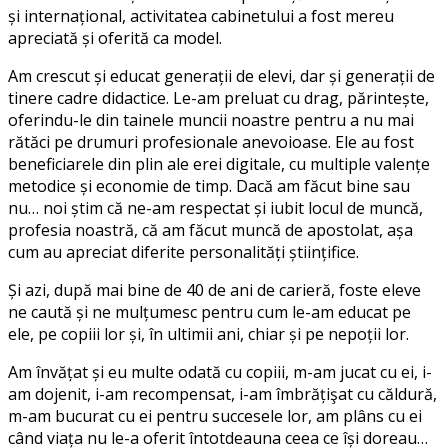
și internațional, activitatea cabinetului a fost mereu
apreciată și oferită ca model.
Am crescut și educat generații de elevi, dar și generații de
tinere cadre didactice. Le-am preluat cu drag, părintește,
oferindu-le din tainele muncii noastre pentru a nu mai
rătăci pe drumuri profesionale anevoioase. Ele au fost
beneficiarele din plin ale erei digitale, cu multiple valențe
metodice și economie de timp. Dacă am făcut bine sau
nu… noi știm că ne-am respectat și iubit locul de muncă,
profesia noastră, că am făcut muncă de apostolat, așa
cum au apreciat diferite personalități științifice.
Și azi, după mai bine de 40 de ani de carieră, foste eleve
ne caută și ne mulțumesc pentru cum le-am educat pe
ele, pe copiii lor și, în ultimii ani, chiar și pe nepoții lor.
Am învățat și eu multe odată cu copiii, m-am jucat cu ei, i-
am dojenit, i-am recompensat, i-am îmbrățişat cu căldură,
m-am bucurat cu ei pentru succesele lor, am plâns cu ei
când viața nu le-a oferit întotdeauna ceea ce își doreau…