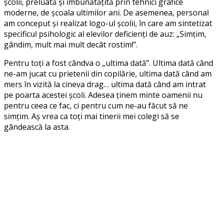
școlii, preluată și îmbunătățită prin tehnici grafice
moderne, de școala ultimilor ani. De asemenea, personal
am conceput și realizat logo-ul școlii, în care am sintetizat
specificul psihologic al elevilor deficienți de auz: „Simțim,
gândim, mult mai mult decât rostim!”.
Pentru toți a fost cândva o „ultima dată”. Ultima dată când
ne-am jucat cu prietenii din copilărie, ultima dată când am
mers în vizită la cineva drag… ultima dată când am intrat
pe poarta acestei școli. Adesea ținem minte oamenii nu
pentru ceea ce fac, ci pentru cum ne-au făcut să ne
simțim. Aș vrea ca toți mai tinerii mei colegi să se
gândească la asta.