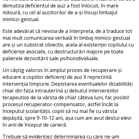
demutiza deficientul de auz a fost înlocuit, în mare
măsură, cu cel al auzitorilor de a-și însuși limbajul
mimico-gestual.
Este adevărat că nevoia de a interpreta, de a traduce tot
mai mult comunicarea verbală în limbaj mimico-gestual
are și un substrat obiectiv, acela al existenței copilului cu
deficiențe asociate, cu destructurări majore pe toate
palierele dezvoltării sale psihoindividuale.
Un câștig valoros în amplul proces de recuperare și
educare a copiilor deficienți de auz îl reprezintă
intervenția timpurie. Depistarea eventualelor dizabilități
chiar din faza intrauterină și debutul intervențiilor
terapeutice de la vârsta de chiar câteva luni, fac posibil
procesul recuperator-compensator, astfel încât la
începutul școlarității, copiii să nu mai fie cu vârsta
depășită, spre 9-10-12 ani, așa cum am avut destui elevi
în anii de început de carieră.
Trebuie să evidențiez determinarea cu care ne-am