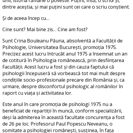
unii, istoria rămâne o poveste. Puțini, însă, o scriu! Și,
dintre aceștia, și mai puțini sunt cei care o scriu conștient.
Și de aceea încep cu…
Cine sunt? Mai bine zis… Cine am fost?
Sunt Crina Bouleanu Păuna, absolventă a Facultății de
Psihologie, Universitatea București, promoția 1975.
Precizez acest lucru întrucât anul 1975 a însemnat un an
de cotitură în Psihologia românească, prin desființarea
Facultății. Acest lucru a fost și din cauza faptului că
psihologii începuseră să vorbească tot mai mult despre
condițiile socio-profesionale precare din România și, ca
urmare, despre disconfortul psihologic al românilor în
raport cu viața și activitatea lor.
Este anul în care promoția de psihologi 1975 nu a
beneficiat de repartiții în muncă, conform specializării,
deși la admiterea în această facultate concurența a fost
de 26 pe loc. Profesorul Paul Popescu Neveanu, o
somitate a psihologiei românești, susținea, în fața