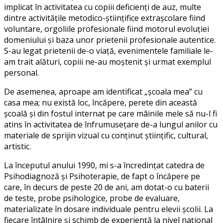
implicat în activitatea cu copiii deficienți de auz, multe
dintre activitățile metodico-științifice extrașcolare fiind
voluntare, orgoliile profesionale fiind motorul evoluției
domeniului și baza unor prietenii profesionale autentice.
S-au legat prietenii de-o viață, evenimentele familiale le-
am trait alături, copiii ne-au moștenit și urmat exemplul
personal.
De asemenea, aproape am identificat „școala mea” cu
casa mea; nu există loc, încăpere, perete din această
școală și din fostul internat pe care mâinile mele să nu-l fi
atins în activitatea de înfrumusețare de-a lungul anilor cu
materiale de sprijin vizual cu conținut științific, cultural,
artistic.
La începutul anului 1990, mi s-a încredințat catedra de
Psihodiagnoză și Psihoterapie, de fapt o încăpere pe
care, în decurs de peste 20 de ani, am dotat-o cu baterii
de teste, probe psihologice, probe de evaluare,
materializate în dosare individuale pentru elevii școlii. La
fiecare întâlnire și schimb de experiență la nivel național