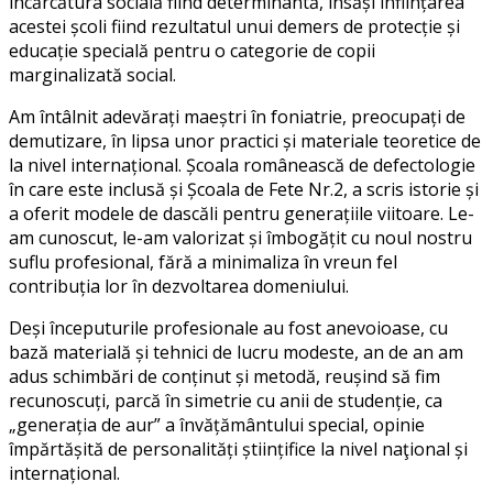
încărcătura socială fiind determinantă, însăși înființarea
acestei școli fiind rezultatul unui demers de protecție și
educație specială pentru o categorie de copii
marginalizată social.
Am întâlnit adevărați maeștri în foniatrie, preocupați de
demutizare, în lipsa unor practici și materiale teoretice de
la nivel internațional. Școala românească de defectologie
în care este inclusă și Școala de Fete Nr.2, a scris istorie și
a oferit modele de dascăli pentru generațiile viitoare. Le-
am cunoscut, le-am valorizat și îmbogățit cu noul nostru
suflu profesional, fără a minimaliza în vreun fel
contribuția lor în dezvoltarea domeniului.
Deși începuturile profesionale au fost anevoioase, cu
bază materială și tehnici de lucru modeste, an de an am
adus schimbări de conținut și metodă, reușind să fim
recunoscuți, parcă în simetrie cu anii de studenție, ca
„generația de aur” a învățământului special, opinie
împărtășită de personalități științifice la nivel naţional și
internațional.