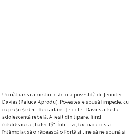
Următoarea amintire este cea povestită de Jennifer
Davies (Raluca Aprodu). Povestea e spusă limpede, cu
ruj roșu și decolteu adânc. Jennifer Davies a fost o
adolescentă rebelă. A ieșit din tipare, fiind
întotdeauna „hateriță”. Într-o zi, tocmai ei i s-a
întâmplat să o răpească o Forță și ține să ne spună și