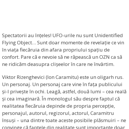
Spectatorii au înțeles! UFO-urile nu sunt Unidentified
Flying Object… Sunt doar momente de revelație ce vin
în viața fiecăruia din afara propriului spațiu de
confort. Pare că e nevoie să ne răpească un OZN ca să
ne ridicăm deasupra clișeelor în care ne învârtim.
Viktor Rizenghevici (Ion Caramitu) este un oligarh rus.
Un personaj. Un personaj care vine în fața publicului
și-l privește în ochi. Leagă, astfel, două lumi – cea reală
și cea imaginară. În monologul său despre faptul că
realitatea fiecăruia depinde de propria percepție,
personajul, autorul, regizorul, actorul, Caramitru
însuși – una dintre toate aceste posibile plăsmuiri – ne
convinge că faptele din realitate sunt importante doar