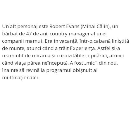
Un alt personaj este Robert Evans (Mihai Călin), un
bărbat de 47 de ani, country manager al unei
companii mamut. Era în vacanță, într-o cabană liniștită
de munte, atunci când a trăit Experiența. Astfel și-a
reamintit de mirarea și curiozitățile copilăriei, atunci
când viața părea neîncepută. A fost „mic”, din nou,
înainte să revină la programul obișnuit al
multinaționalei.