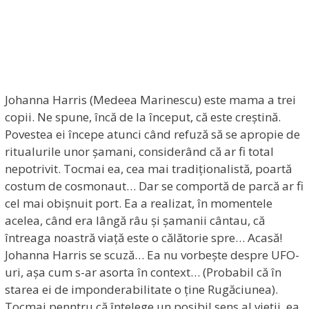
Johanna Harris (Medeea Marinescu) este mama a trei
copii. Ne spune, încă de la început, că este creștină.
Povestea ei începe atunci când refuză să se apropie de
ritualurile unor șamani, considerând că ar fi total
nepotrivit. Tocmai ea, cea mai tradiționalistă, poartă
costum de cosmonaut… Dar se comportă de parcă ar fi
cel mai obișnuit port. Ea a realizat, în momentele
acelea, când era lângă râu și șamanii cântau, că
întreaga noastră viață este o călătorie spre… Acasă!
Johanna Harris se scuză… Ea nu vorbește despre UFO-
uri, așa cum s-ar asorta în context… (Probabil că în
starea ei de imponderabilitate o ține Rugăciunea).
Tocmai penntru că înțelege un posibil sens al vieții, ea