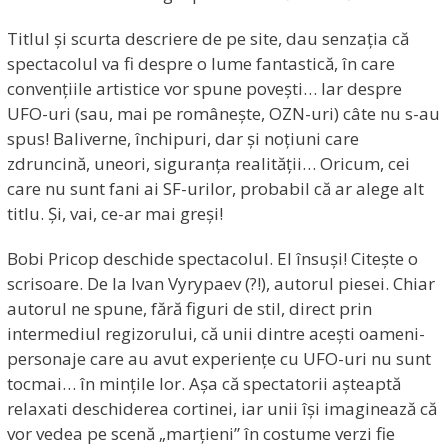
Titlul și scurta descriere de pe site, dau senzația că
spectacolul va fi despre o lume fantastică, în care
convențiile artistice vor spune povești… Iar despre
UFO-uri (sau, mai pe românește, OZN-uri) câte nu s-au
spus! Baliverne, închipuri, dar și noțiuni care
zdruncină, uneori, siguranța realității… Oricum, cei
care nu sunt fani ai SF-urilor, probabil că ar alege alt
titlu. Și, vai, ce-ar mai greși!
Bobi Pricop deschide spectacolul. El însuși! Citește o
scrisoare. De la Ivan Vyrypaev (?!), autorul piesei. Chiar
autorul ne spune, fără figuri de stil, direct prin
intermediul regizorului, că unii dintre acești oameni-
personaje care au avut experiențe cu UFO-uri nu sunt
tocmai… în mințile lor. Așa că spectatorii așteaptă
relaxati deschiderea cortinei, iar unii își imaginează că
vor vedea pe scenă „marțieni” în costume verzi fie