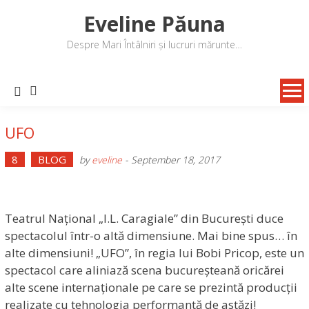
Skip
Eveline Păuna
to
content
Despre Mari Întâlniri și lucruri mărunte…
UFO
8
BLOG
by
eveline
-
September 18, 2017
Teatrul Național „I.L. Caragiale” din București duce
spectacolul într-o altă dimensiune. Mai bine spus… în
alte dimensiuni! „UFO”, în regia lui Bobi Pricop, este un
spectacol care aliniază scena bucureșteană oricărei
alte scene internaționale pe care se prezintă producții
realizate cu tehnologia performantă de astăzi!