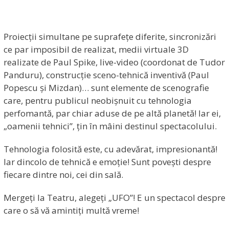
Proiecții simultane pe suprafețe diferite, sincronizări
ce par imposibil de realizat, medii virtuale 3D
realizate de Paul Spike, live-video (coordonat de Tudor
Panduru), construcție sceno-tehnică inventivă (Paul
Popescu și Mizdan)… sunt elemente de scenografie
care, pentru publicul neobișnuit cu tehnologia
perfomantă, par chiar aduse de pe altă planetă! Iar ei,
„oamenii tehnici”, țin în mâini destinul spectacolului.
Tehnologia folosită este, cu adevărat, impresionantă!
Iar dincolo de tehnică e emoție! Sunt povești despre
fiecare dintre noi, cei din sală.
Mergeți la Teatru, alegeți „UFO”! E un spectacol despre
care o să vă amintiți multă vreme!