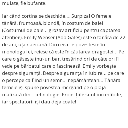
mulate, fie bufante.
Iar când cortina se deschide…. Surpiza! O femeie
tânără, frumoasă, blondă, în costum de baie!
(Costumul de baie… grozav artificiu pentru captarea
atenției!). Emily Wenser (Ada Galeș) este o tânără de 22
de ani, ușor aeriană. Din ceea ce povestește în
monologul ei, reiese că este în căutarea dragostei… Pe
care o găsește într-un bar, tresărind ori de câte ori îl
vede pe bărbatul care o fascinează. Emily vorbește
despre siguranță. Despre siguranța în iubire… pe care
o percepe ca fiind un semn… nepământean… Tânăra
femeie își spune povestea mergând pe o plajă
realizată din… tehnologie. Proiecțiile sunt incredibile,
iar spectatorii își dau deja coate!