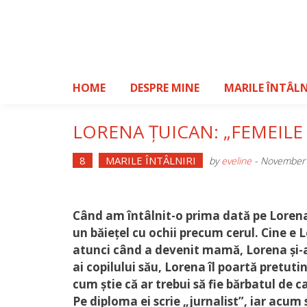
Skip
to
content
HOME
DESPRE MINE
MARILE ÎNTÂLN
LORENA ȚUICAN: „FEMEILE
8
MARILE ÎNTÂLNIRI
by
eveline
-
November 
Când am întâlnit-o prima dată pe Lorena
un băiețel cu ochii precum cerul. Cine e
atunci când a devenit mamă, Lorena și-a 
ai copilului său, Lorena îl poartă pretu
cum știe că ar trebui să fie bărbatul de 
Pe diploma ei scrie „jurnalist”, iar acu