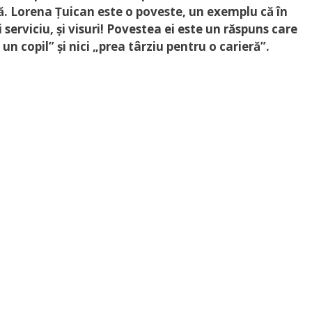
ă. Lorena Țuican este o poveste, un exemplu că în
i serviciu, și visuri! Povestea ei este un răspuns care
n copil” și nici „prea târziu pentru o carieră”.