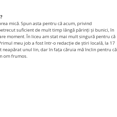
s?
prea mică. Spun asta pentru că acum, privind
etrecut suficient de mult timp lângă părinți și bunici, în
ecare moment. În liceu am stat mai mult singură pentru că
mul meu job a fost într-o redacție de știri locală, la 17
t neapărat unul lin, dar în fața căruia mă înclin pentru că
Un om frumos.