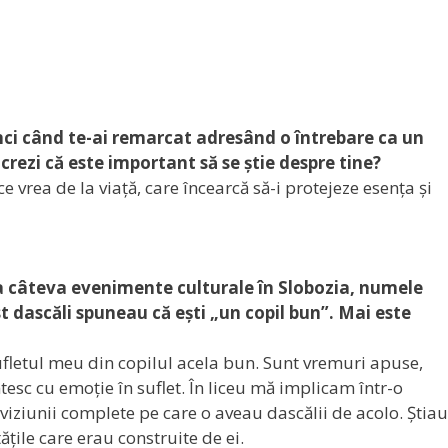
ci când te-ai remarcat adresând o întrebare ca un
e crezi că este important să se știe despre tine?
ce vrea de la viață, care încearcă să-i protejeze esența și
la câteva evenimente culturale în Slobozia, numele
st dascăli spuneau că ești „un copil bun”. Mai este
ufletul meu din copilul acela bun. Sunt vremuri apuse,
sc cu emoție în suflet. În liceu mă implicam într-o
 viziunii complete pe care o aveau dascălii de acolo. Știau
ățile care erau construite de ei.