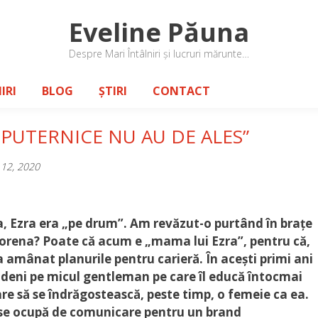
Eveline Păuna
Despre Mari Întâlniri și lucruri mărunte…
IRI
BLOG
ȘTIRI
CONTACT
 PUTERNICE NU AU DE ALES”
12, 2020
, Ezra era „pe drum”. Am revăzut-o purtând în brațe
 Lorena? Poate că acum e „mama lui Ezra”, pentru că,
amânat planurile pentru carieră. În acești primi ani
tindeni pe micul gentleman pe care îl educă întocmai
care să se îndrăgostească, peste timp, o femeie ca ea.
m se ocupă de comunicare pentru un brand