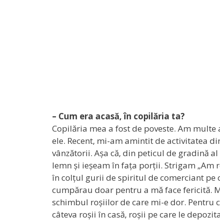
– Cum era acasă, în copilăria ta?
Copilăria mea a fost de poveste. Am multe a
ele. Recent, mi-am amintit de activitatea di
vânzătorii. Așa că, din peticul de gradină al 
lemn și ieșeam în fața porții. Strigam „Am r
în colțul gurii de spiritul de comerciant pe 
cumpărau doar pentru a mă face fericită. M
schimbul roșiilor de care mi-e dor. Pentru c
câteva roșii în casă, roșii pe care le dep