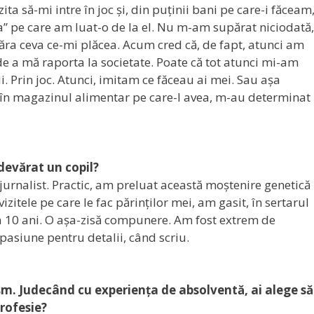
ta să-mi intre în joc și, din puținii bani pe care-i făceam
rfa” pe care am luat-o de la el. Nu m-am supărat niciodată,
ra ceva ce-mi plăcea. Acum cred că, de fapt, atunci am
de a mă raporta la societate. Poate că tot atunci mi-am
 Prin joc. Atunci, imitam ce făceau ai mei. Sau așa
a în magazinul alimentar pe care-l avea, m-au determinat
adevărat un copil?
 jurnalist. Practic, am preluat această moștenire genetică
izitele pe care le fac părinților mei, am gasit, în sertarul
la 10 ani. O așa-zisă compunere. Am fost extrem de
asiune pentru detalii, când scriu.
ism. Judecând cu experiența de absolventă, ai alege să
profesie?