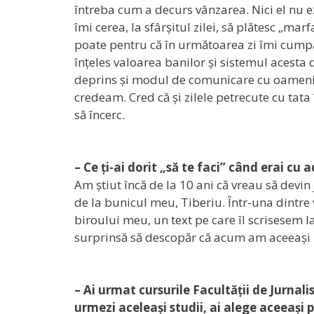
întreba cum a decurs vânzarea. Nici el nu ezi
îmi cerea, la sfârșitul zilei, să plătesc „ma
poate pentru că în următoarea zi îmi cumpă
înțeles valoarea banilor și sistemul acesta 
deprins și modul de comunicare cu oamenii.
credeam. Cred că și zilele petrecute cu tat
să încerc.
– Ce ți-ai dorit „să te faci” când erai cu 
Am știut încă de la 10 ani că vreau să devin
de la bunicul meu, Tiberiu. Într-una dintre v
biroului meu, un text pe care îl scrisesem 
surprinsă să descopăr că acum am aceeași p
– Ai urmat cursurile Facultății de Jurnal
urmezi aceleași studii, ai alege aceeași 