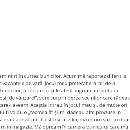
mintiri în curtea bunicilor. Acum mă raportez diferit la
n vacanțele de vară. Jocul meu preferat era cel de-a
bunicilor, încărcam roșiile atent-îngrijite în lădița de
oșii de vânzare!”, spre surprinderea vecinilor care râdea
care-l aveam. Aceștia intrau în jocul meu și, de multe ori,
ulți voiau o „tocmeală” și-mi dădeau alte produse în
ă erau adevărate. La sfârșitul zilei, mă întorceam cu doa
ozitam în magazie. Mă opream în camera bunicului care mă