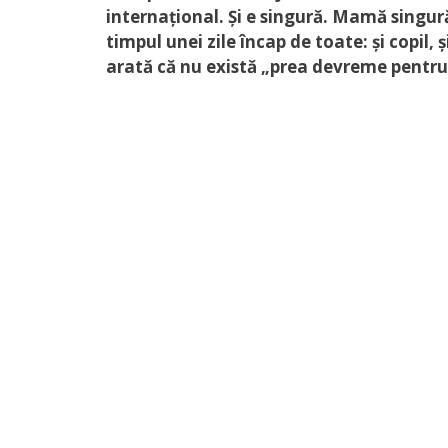
internațional. Și e singură. Mamă singur
timpul unei zile încap de toate: și copil, ș
arată că nu există „prea devreme pentru u