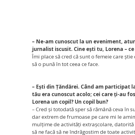
– Ne-am cunoscut la un eveniment, atun
jurnalist iscusit. Cine ești tu, Lorena – c
Îmi place să cred că sunt o femeie care știe 
să o pună în tot ceea ce face.
– Ești din Țăndărei. Când am participat 
tău era cunoscut acolo; cei care ți-au fo
Lorena un copil? Un copil bun?
– Cred și totodată sper să rămână ceva în s
dar extrem de frumoase pe care mi le aminte
mulțime de activități extrașcolare, datorită
să ne facă să ne îndrăgostim de toate activit