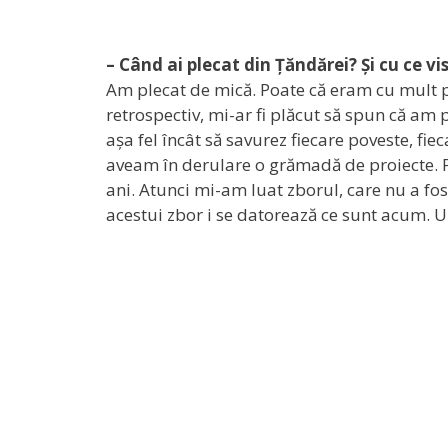
– Când ai plecat din Țăndărei? Și cu ce vi
Am plecat de mică. Poate că eram cu mult 
retrospectiv, mi-ar fi plăcut să spun că am p
așa fel încât să savurez fiecare poveste, fi
aveam în derulare o grămadă de proiecte. Pri
ani. Atunci mi-am luat zborul, care nu a fos
acestui zbor i se datorează ce sunt acum. 