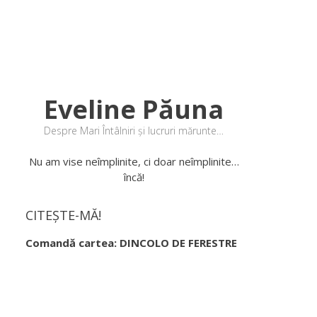
Eveline Păuna
Despre Mari Întâlniri și lucruri mărunte…
Nu am vise neîmplinite, ci doar neîmplinite…
încă!
CITEȘTE-MĂ!
Comandă cartea: DINCOLO DE FERESTRE