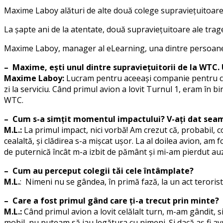
Maxime Laboy alături de alte două colege supraviețuitoar
La șapte ani de la atentate, două supraviețuitoare ale trag
Maxime Laboy, manager al eLearning, una dintre persoanele 
– Maxime, ești unul dintre supraviețuitorii de la WTC. 
Maxime Laboy:
Lucram pentru aceeași companie pentru car
zi la serviciu. Când primul avion a lovit Turnul 1, eram în bir
WTC.
– Cum s-a simțit momentul impactului? V-ați dat seama
M.L.:
La primul impact, nici vorbă! Am crezut că, probabil, 
cealaltă, și clădirea s-a mișcat ușor. La al doilea avion, a
de puternică încât m-a izbit de pământ și mi-am pierdut au
– Cum au perceput colegii tăi cele întâmplate?
M.L.
: Nimeni nu se gândea, în primă fază, la un act teroris
– Care a fost primul gând care ți-a trecut prin minte?
M.L.:
Când primul avion a lovit celălalt turn, m-am gândit, s
mobil, nu puteam să iau legătura cu nimeni. Și dacă aș fi avut