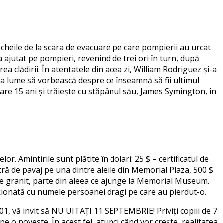
 cheile de la scara de evacuare pe care pompierii au urcat
-a ajutat pe pompieri, revenind de trei ori în turn, după
a clădirii. În atentatele din acea zi, William Rodriguez și-a
eaga lume să vorbească despre ce înseamnă să fii ultimul
re 15 ani și trăiește cu stăpânul său, James Symington, în
r. Amintirile sunt plătite în dolari: 25 $ – certificatul de
ră de pavaj pe una dintre aleile din Memorial Plaza, 500 $
de granit, parte din aleea ce ajunge la Memorial Museum.
pționată cu numele persoanei dragi pe care au pierdut-o.
01, vă invit să NU UITAȚI 11 SEPTEMBRIE! Priviți copiii de 7
 pe o poveste. În acest fel, atunci când vor crește, realitatea