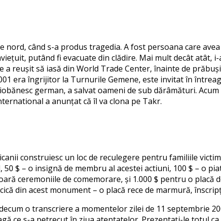
de nord, când s-a produs tragedia. A fost persoana care avea
viețuit, putând fi evacuate din clădire. Mai mult decât atât, i
 a reușit să iasă din World Trade Center, înainte de prăbușire
 2001 era îngrijitor la Turnurile Gemene, este invitat în într
ciobănesc german, a salvat oameni de sub dărâmături. Acum a
ernational a anunțat că îl va clona pe Takr.
nii construiesc un loc de reculegere pentru familiile victimelo
0 $ – o insignă de membru al acestei actiuni, 100 $ – o piat
șoară ceremoniile de comemorare, și 1.000 $ pentru o placă 
rticică din acest monument – o placă rece de marmură, înscri
nicidecum o transcriere a momentelor zilei de 11 septembrie 20
agă ce s-a petrecut în ziua atentatelor. Prezentați-le totul ca