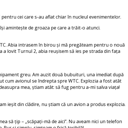
pentru cei care s-au aflat chiar în nucleul evenimentelor.
i amintește de groaza pe care a trăit-o atunci.
 WTC. Abia intrasem în birou și mă pregăteam pentru o nouă
lea a lovit Turnul 2, abia reușisem să ies pe strada din fața
echipament greu. Am auzit două bubuituri, una imediat după
ăzut cum avionul se îndrepta spre WTC. Explozia a fost atât
deasupra mea, știam atât: să fug pentru a-mi salva viața!
am ieșit din clădire, nu știam că un avion a produs explozia.
enea să țip – „scăpați-mă de aici”. Nu aveam nici un telefon
. Pur și simplu, simțeam o frică teribilă!