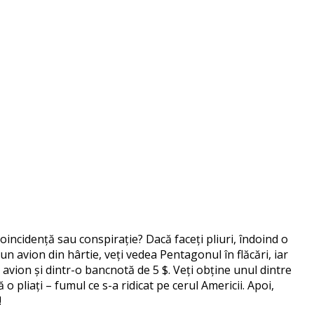
incidență sau conspirație? Dacă faceți pliuri, îndoind o
 avion din hârtie, veți vedea Pentagonul în flăcări, iar
avion și dintr-o bancnotă de 5 $. Veți obține unul dintre
 pliați – fumul ce s-a ridicat pe cerul Americii. Apoi,
!