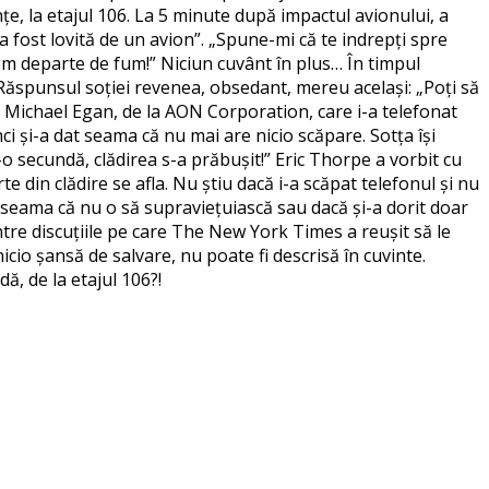
țe, la etajul 106. La 5 minute după impactul avionului, a
 fost lovită de un avion”. „Spune-mi că te indrepți spre
nem departe de fum!” Niciun cuvânt în plus… În timpul
” Răspunsul soției revenea, obsedant, mereu același: „Poți să
afla Michael Egan, de la AON Corporation, care i-a telefonat
nci și-a dat seama că nu mai are nicio scăpare. Sotța își
-o secundă, clădirea s-a prăbușit!” Eric Thorpe a vorbit cu
te din clădire se afla. Nu știu dacă i-a scăpat telefonul și nu
t seama că nu o să supraviețuiască sau dacă și-a dorit doar
intre discuțiile pe care The New York Times a reușit să le
cio șansă de salvare, nu poate fi descrisă în cuvinte.
ă, de la etajul 106?!