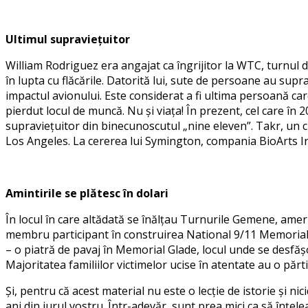
Ultimul supraviețuitor
William Rodriguez era angajat ca îngrijitor la WTC, turnul 
în lupta cu flăcările. Datorită lui, sute de persoane au supra
impactul avionului. Este considerat a fi ultima persoană care
pierdut locul de muncă. Nu și viața! În prezent, cel care în
supraviețuitor din binecunoscutul „nine eleven”. Takr, un 
Los Angeles. La cererea lui Symington, compania BioArts Int
Amintirile se plătesc în dolari
În locul în care altădată se înălțau Turnurile Gemene, america
membru participant în construirea National 9/11 Memorial, 5
– o piatră de pavaj în Memorial Glade, locul unde se desfă
Majoritatea familiilor victimelor ucise în atentate au o pă
Și, pentru că acest material nu este o lecție de istorie și 
ani din jurul vostru. Într-adevăr, sunt prea mici ca să înțele