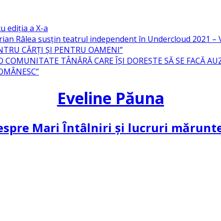
u ediția a X-a
ian Râlea susțin teatrul independent în Undercloud 2021 
NTRU CĂRȚI ȘI PENTRU OAMENI”
 O COMUNITATE TÂNĂRĂ CARE ÎȘI DOREȘTE SĂ SE FACĂ AU
ROMÂNESC”
Eveline Păuna
spre Mari Întâlniri și lucruri mărun