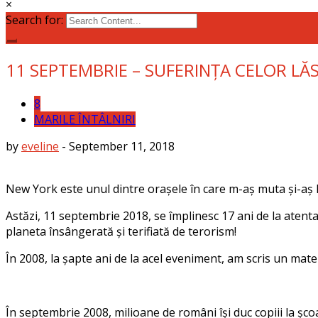
×
Search for:
11 SEPTEMBRIE – SUFERINȚA CELOR LĂ
8
MARILE ÎNTÂLNIRI
by
eveline
-
September 11, 2018
New York este unul dintre orașele în care m-aș muta și-aș lu
Astăzi, 11 septembrie 2018, se împlinesc 17 ani de la atenta
planeta însângerată și terifiată de terorism!
În 2008, la șapte ani de la acel eveniment, am scris un mater
În septembrie 2008, milioane de români își duc copiii la școal