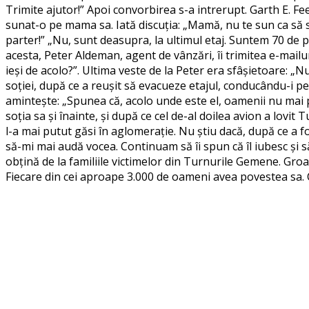
Trimite ajutor!” Apoi convorbirea s-a intrerupt. Garth E. Fe
sunat-o pe mama sa. Iată discuția: „Mamă, nu te sun ca să s
parter!” „Nu, sunt deasupra, la ultimul etaj. Suntem 70 de 
acesta, Peter Aldeman, agent de vânzări, îi trimitea e-mailur
ieși de acolo?”. Ultima veste de la Peter era sfâșietoare: „Nu
soției, după ce a reușit să evacueze etajul, conducându-i pe c
amintește: „Spunea că, acolo unde este el, oamenii nu mai po
soția sa și înainte, și după ce cel de-al doilea avion a lovit
l-a mai putut găsi în aglomerație. Nu știu dacă, după ce a 
să-mi mai audă vocea. Continuam să îi spun că îl iubesc și să
obțină de la familiile victimelor din Turnurile Gemene. Groa
Fiecare din cei aproape 3.000 de oameni avea povestea sa. Ce 