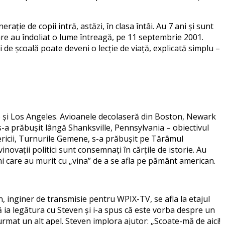
ție de copii intră, astăzi, în clasa întâi. Au 7 ani și sunt
are au îndoliat o lume întreagă, pe 11 septembrie 2001.
zi de școală poate deveni o lecție de viață, explicată simplu –
co și Los Angeles. Avioanele decolaseră din Boston, Newark
s-a prăbușit lângă Shanksville, Pennsylvania – obiectivul
mericii, Turnurile Gemene, s-a prăbușit pe Tărâmul
inovații politici sunt consemnați în cărțile de istorie. Au
ni care au murit cu „vina” de a se afla pe pământ american.
, inginer de transmisie pentru WPIX-TV, se afla la etajul
să ia legătura cu Steven și i-a spus că este vorba despre un
 urmat un alt apel. Steven implora ajutor: „Scoate-mă de aici!