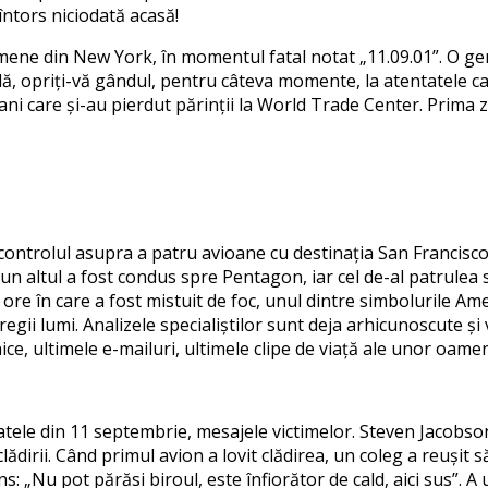
întors niciodată acasă!
mene din New York, în momentul fatal notat „11.09.01”. O genera
lă, opriți-vă gândul, pentru câteva momente, la atentatele c
icani care și-au pierdut părinții la World Trade Center. Prima 
t controlul asupra a patru avioane cu destinația San Francis
n altul a fost condus spre Pentagon, iar cel de-al patrulea 
 ore în care a fost mistuit de foc, unul dintre simbolurile A
gii lumi. Analizele specialiștilor sunt deja arhicunoscute și v
ce, ultimele e-mailuri, ultimele clipe de viață ale unor oame
tele din 11 septembrie, mesajele victimelor. Steven Jacobson
ădirii. Când primul avion a lovit clădirea, un coleg a reușit 
s: „Nu pot părăsi biroul, este înfiorător de cald, aici sus”. A