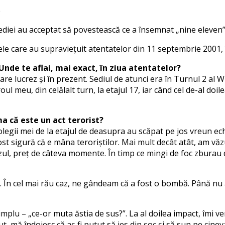
e
ediei au acceptat să povestească ce a însemnat „nine eleven” 
care au supraviețuit atentatelor din 11 septembrie 2001, îș
Unde te aflai, mai exact, în ziua atentatelor?
e lucrez și în prezent. Sediul de atunci era în Turnul 2 al
oul meu, din celălalt turn, la etajul 17, iar când cel de-al doi
 că este un act terorist?
colegii mei de la etajul de deasupra au scăpat pe jos vreun 
m fost sigură că e mâna teroriștilor. Mai mult decât atât, am v
zul, preț de câteva momente. În timp ce mingi de foc zburau 
t. În cel mai rău caz, ne gândeam că a fost o bombă. Până nu 
implu – „ce-or muta ăstia de sus?”. La al doilea impact, îmi v
, mă îndoiesc că aș fi putut să ies din șoc și să sun pe cineva