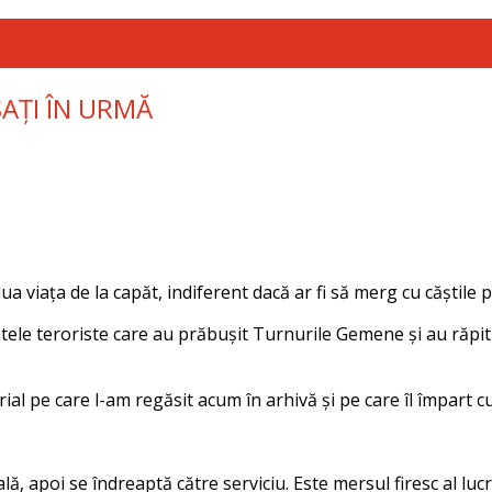
SAȚI ÎN URMĂ
a viața de la capăt, indiferent dacă ar fi să merg cu căștile p
tele teroriste care au prăbușit Turnurile Gemene și au răpit mi
ial pe care l-am regăsit acum în arhivă și pe care îl împart cu
ă, apoi se îndreaptă către serviciu. Este mersul firesc al lucr