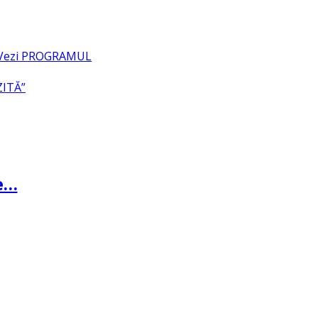
– Vezi PROGRAMUL
ZITĂ”
te…