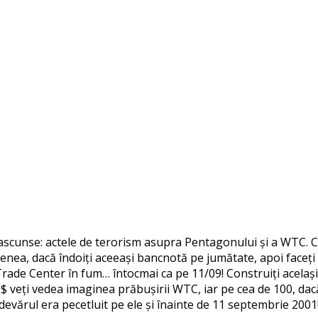
ascunse: actele de terorism asupra Pentagonului și a WTC. Co
a, dacă îndoiți aceeași bancnotă pe jumătate, apoi faceți un
rade Center în fum… întocmai ca pe 11/09! Construiți același 
$ veți vedea imaginea prăbușirii WTC, iar pe cea de 100, dacă o
devărul era pecetluit pe ele și înainte de 11 septembrie 2001