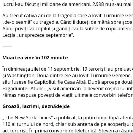
lucru l-au făcut și milioane de americani. 2.998 nu s-au mai 
Au trecut câțiva ani de la tragedia care a lovit Turnurile Ge
„de-o seamă” cu tragedia. Când îi duceți de mână spre școa
Apoi, priviți-vă copilul și gândiți-vă la sutele de copii amer
Lecția „unsprezece septembrie”.
——
Moartea vine în 102 minute
În dimineața zilei de 11 septembrie, 19 teroriști au prelua
și Washington. Două dintre ele au lovit Turnurile Gemene, u
său fusese fie Capitoliul, fie Casa Albă. După aproape două
Făgăduinței. Atunci, „visul american” a devenit coșmarul între
rămas nespuse povești de viață: ultimele convorbiri telefoni
Groază, lacrimi, deznădejde
„The New York Times” a publicat, la puțin timp după atenta
110 al turnului de nord, chiar sub antena de pe acoperișul cl
act terorist. În prima convorbire telefonică, Steven a răspun