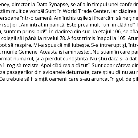
eney, director la Data Synapse, se afla în timpul unei conferin
tăm mult de vorbă! Sunt în World Trade Center, iar clădirea a
persoane într-o cameră. Am închis ușile și încercăm să ne ți
i soției: „Am intrat în panică. Este prea mult fum în clădire!
, suntem prinși aici!”. În clădirea din sud, la etajul 106, se 
olegii săi până la nivelul 78. A fost trimis înapoi la 105. Atu
t să respire. Mi-a spus că mă iubește. S-a întrerupt și, într
 Turnurile Gemene. Aceasta își amintește: „Nu știam în care par
format numărul, și-a pierdut cunoștința. Nu știu dacă și-a da
 îl rog să reziste. Apoi clădirea a căzut”. Sunt doar câteva d
za pasagerilor din avioanele deturnate, care știau că nu au ni
trebuie să fi simțit oamenii care s-au aruncat în gol, de pild