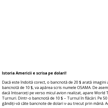
Istoria Americii e scrisa pe dolari!
Dacă este îndoită corect, o bancnotă de 20 $ arată imagini 
bancnotă de 10 $, va apărea scris numele OSAMA. De asemene
dacă întoarceți pe verso micul avion realizat, apare World T
Turnuri. Dintr-o bancnotă de 10 $ – Turnul în flăcări. Pe 50 
gândiți-vă câte bancnote de dolari v-au trecut prin mână. A