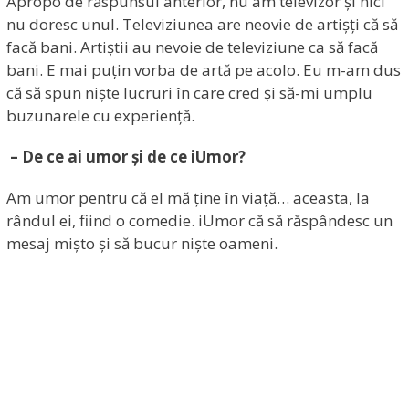
Apropo de răspunsul anterior, nu am televizor și nici
nu doresc unul. Televiziunea are neovie de artișți că să
facă bani. Artiștii au nevoie de televiziune ca să facă
bani. E mai puțin vorba de artă pe acolo. Eu m-am dus
că să spun niște lucruri în care cred și să-mi umplu
buzunarele cu experiență.
– De ce ai umor și de ce iUmor?
Am umor pentru că el mă ține în viață… aceasta, la
rândul ei, fiind o comedie. iUmor că să răspândesc un
mesaj mișto și să bucur niște oameni.