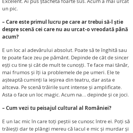
Excelent. Ai pus ștacheta foarte sus. Acum a mai urcat
un pic.
– Care este primul lucru pe care ar trebui să-l știe
despre scenă cei care nu au urcat-o vreodată până
acum?
E un loc al adevărului absolut. Poate să te înghită sau
te poate face zeu pe pământ. Depinde de cât de sincer
eșți cu tine și cât de mult te cunoșți. Te face mai tânăr,
mai frumos și îți ia problemele de pe umeri. Ele te
așteaptă cuminți la ieșirea din teatru, dar asta e
altceva. Pe scenă trăirile sunt intense și amplificate.
Asta o face un loc magic. Acum na… depinde și ce joci.
– Cum vezi tu peisajul cultural al României?
E un lac mic în care toți peștii se cunosc între ei. Poți să
trăieșți dar te plângi mereu că lacul e mic și murdar și