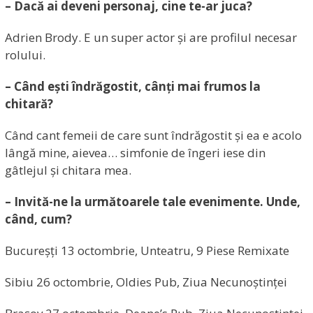
– Dacă ai deveni personaj, cine te-ar juca?
Adrien Brody. E un super actor și are profilul necesar
rolului.
– Când ești îndrăgostit, cânți mai frumos la
chitară?
Când cant femeii de care sunt îndrăgostit și ea e acolo
lângă mine, aievea… simfonie de îngeri iese din
gâtlejul și chitara mea.
– Invită-ne la următoarele tale evenimente. Unde,
când, cum?
Bucureșți 13 octombrie, Unteatru, 9 Piese Remixate
Sibiu 26 octombrie, Oldies Pub, Ziua Necunoștinței