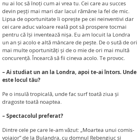
nu ai loc să înoți cum ai vrea tu. Cei care au succes
devin peșți mai mari dar lacul rămâne la fel de mic.
Lipsa de oportunitate îi oprește pe cei neinventivi dar
cei care aduc valoare reală pot să prospere tocmai
pentru că își inventează nișa. Eu am locuit la Londra
un an și acolo e altă mâncare de pește. De o sută de ori
mai multe oportunități și de o mie de ori mai multă
concurență. Încearcă să fii cineva acolo. Te provoc.
– Ai studiat un an la Londra, apoi te-ai întors. Unde
este locul tău?
Pe o insulă tropicală, unde fac surf toată ziua și
dragoste toată noaptea.
– Spectacolul preferat?
Dintre cele pe care le-am văzut: „Moartea unui comis-
voiajor” de la Bulandra, cu domnul Rebengiuc și