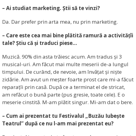
– Ai studiat marketing. Știi să te vinzi?
Da. Dar prefer prin arta mea, nu prin marketing.
– Care este cea mai bine plătită ramură a activitățîi
tale? Știu că și traduci piese…
Muzică. 90% din asta trăiesc acum. Am tradus și 3
musical-uri. Am făcut mai multe meserii de-a lungul
timpului. De curând, de nevoie, am învățat și niște
zidărie. Am avut un meșter foarte prost care mi-a făcut
reparațîi prin casă. După ce a terminat el de stricat,
am refăcut o bună parte (pus gresie, toate cele). E o
meserie cinstită. M-am plătit singur. Mi-am dat o bere.
– Cum ai prezentat tu Festivalul „Buzău Iubește
Teatrul” după ce nu l-am mai prezentat eu?