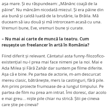
așa mare. Și eu răspundeam: „Mănânc coajă de la
pâine”. Nu mâncăm nicodată miezul. Și era pâine din
aia bună și caldă luată de la brutărie, la Brăila. Mă
duceam să iau două și mă introrceam acasă cu una.
Vremuri bune, Eve, vremuri bune și curate.
– Nu mai ai carte de muncă la teatru. Cum
reușește un freelancer în artă în România?
Fiind diferit și relevant. Cântatul asta funny-filozofico-
existențial nu-l prea mai face nimeni pe la noi. Mai e
Ada Milea și Fără Zahăr dar suntem pe filme diferite.
Așa că e bine. Pe partea de actorie, m-am descurcat
mereu clasic, bătrânește, mers la castinguri, fără pile.
Am prins proiecte frumoase de-a lungul timpului. Pe
partea de film nu prea am intrat. Îmi doresc, dar acolo
e mai greu… niște pile chiar nu strică. Știi pe cineva
care știe pe cineva?