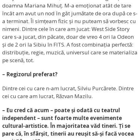
doamna Mariana Mihuț. M-a emoționat atât de tare
încât am avut un nod în gât jumătate de ora după ce s-
a terminat. Îl simțeam fizic și nu puteam să vorbesc cu
nimeni. Dintre cele în care am jucat: West Side Story
care s-a jucat, din păcate, doar de vreo 4 ori la Odeon
și de 2 ori la Sibiu în FITS. A fost combinația perfectă:
distribuție, regie, muzică, universul care se materializa
pe scenă, tot.
– Regizorul preferat?
Dintre cei cu care n-am lucrat, Silviu Purcărete. Dintre
cei cu care am lucrat, Răzvan Mazilu.
– Eu cred că acum – poate și odată cu teatrul
independent – sunt foarte multe evenimente
cultural-artistice. În majoritatea văd tineri. Ți se
pare că, în sfârșit, tinerii au reușit să-și facă vocea