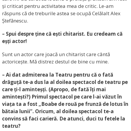
și criticat pentru activitatea mea de critic. Le-am
răspuns că de treburile astea se ocupă Celălalt Alex
Ștefănescu.
– Spui despre ține că ești chitarist. Eu credeam că
eșți actor!
Sunt un actor care joacă un chitarist care cântă
actoricește. Mă distrez destul de bine cu mine.
– Ai dat admiterea la Teatru pentru că o fată
drăguță te-a dus la al doilea spectacol de teatru pe
care ți-l aminteșți. (Apropo, de fată îți mai
amintești?) Primul spectacol pe care l-ai văzut în
viața ta a fost „Boabe de rouă pe frunză de lotus în
bătaia lunii”. Oricum, al doilea spectacol te-a
convins să faci carieră. De atunci, duci tu fetele la
teatru?