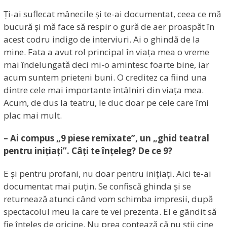
Ți-ai suflecat mânecile și te-ai documentat, ceea ce mă
bucură și mă face să respir o gură de aer proaspăt în
acest codru indigo de interviuri. Ai o ghindă de la
mine. Fata a avut rol principal în viața mea o vreme
mai îndelungată deci mi-o amintesc foarte bine, iar
acum suntem prieteni buni. O creditez ca fiind una
dintre cele mai importante întâlniri din viața mea.
Acum, de dus la teatru, le duc doar pe cele care îmi
plac mai mult.
– Ai compus „9 piese remixate”, un „ghid teatral
pentru inițiați”. Câți te înțeleg? De ce 9?
E și pentru profani, nu doar pentru inițiați. Aici te-ai
documentat mai puțin. Se confiscă ghinda și se
returnează atunci când vom schimba impresii, după
spectacolul meu la care te vei prezenta. El e gândit să
fie înțeles de oricine. Nu prea contează că nu știi cine