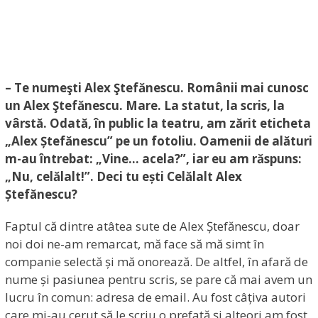
– Te numeşti Alex Ştefănescu. Românii mai cunosc
un Alex Ştefănescu. Mare. La statut, la scris, la
vârstă. Odată, în public la teatru, am zărit eticheta
„Alex Ștefănescu” pe un fotoliu. Oamenii de alături
m-au întrebat: „Vine… acela?”, iar eu am răspuns:
„Nu, celălalt!”. Deci tu ești Celălalt Alex
Ștefănescu?
Faptul că dintre atâtea sute de Alex Ștefănescu, doar
noi doi ne-am remarcat, mă face să mă simt în
companie selectă și mă onorează. De altfel, în afară de
nume și pasiunea pentru scris, se pare că mai avem un
lucru în comun: adresa de email. Au fost câțiva autori
care mi-au cerut să le scriu o prefață și alteori am fost