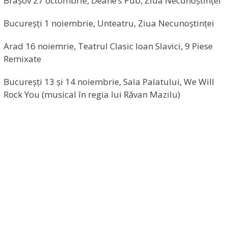
Brașov 27 octombrie, Deane’s Pub, Ziua Necunoștinței
Bucureșți 1 noiembrie, Unteatru, Ziua Necunoștinței
Arad 16 noiemrie, Teatrul Clasic Ioan Slavici, 9 Piese
Remixate
Bucureșți 13 și 14 noiembrie, Sala Palatului, We Will
Rock You (musical în regia lui Răvan Mazilu)