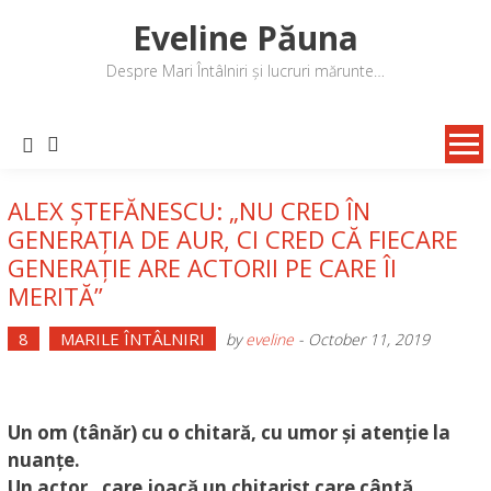
Skip
Eveline Păuna
to
content
Despre Mari Întâlniri și lucruri mărunte…
ALEX ȘTEFĂNESCU: „NU CRED ÎN
GENERAȚIA DE AUR, CI CRED CĂ FIECARE
GENERAȚIE ARE ACTORII PE CARE ÎI
MERITĂ”
8
MARILE ÎNTÂLNIRI
by
eveline
-
October 11, 2019
Un om (tânăr) cu o chitară, cu umor și atenție la
nuanțe.
Un actor „care joacă un chitarist care cântă