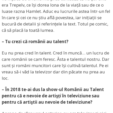
era Trepelv, ce își dorea Iona de la viață sau de ce o
luase razna Hamlet. Aduc eu lucrurile astea într-un fel
în care și cei ce nu știu află povestea, iar inițiații se
bucură de detalii și referințele la text. Totul pe comic,
că să placă la toată lumea.
– Tu crezi că românii au talent?
Eu nu prea cred în talent. Cred în muncă… un lucru de
care românii se cam feresc. Ăsta e talentul nostru. Dar
sunt și români muncitori care își cultivă talentul. Pe ei
vreau să-i văd la televizor dar din păcate nu prea au
loc.
– În 2018 te-ai dus la show-ul Românii au Talent
pentru că e nevoie de artişți în televiziune sau
pentru că artiştii au nevoie de televiziune?