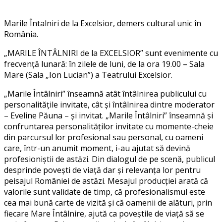
Marile Întalniri de la Excelsior, demers cultural unic în
România.
„MARILE ÎNTÂLNIRI de la EXCELSIOR” sunt evenimente cu
frecvență lunară: în zilele de luni, de la ora 19.00 – Sala
Mare (Sala „Ion Lucian”) a Teatrului Excelsior.
„Marile Întâlniri” înseamnă atât întâlnirea publicului cu
personalitățile invitate, cât și întâlnirea dintre moderator
– Eveline Păuna – și invitat. „Marile Întâlniri” înseamnă și
confruntarea personalităților invitate cu momente-cheie
din parcursul lor profesional sau personal, cu oameni
care, într-un anumit moment, i-au ajutat să devină
profesioniștii de astăzi. Din dialogul de pe scenă, publicul
desprinde povești de viață dar și relevanța lor pentru
peisajul României de astăzi. Mesajul producției arată că
valorile sunt validate de timp, că profesionalismul este
cea mai bună carte de vizită și că oamenii de alături, prin
fiecare Mare Întâlnire, ajută ca poveștile de viață să se