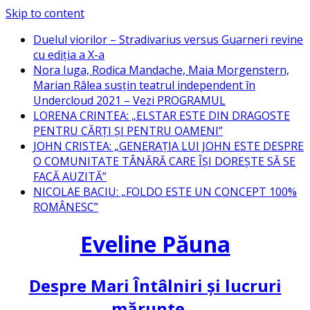
Skip to content
Duelul viorilor – Stradivarius versus Guarneri revine
cu ediția a X-a
Nora Iuga, Rodica Mandache, Maia Morgenstern,
Marian Râlea susțin teatrul independent în
Undercloud 2021 – Vezi PROGRAMUL
LORENA CRINTEA: „ELSTAR ESTE DIN DRAGOSTE
PENTRU CĂRȚI ȘI PENTRU OAMENI”
JOHN CRISTEA: „GENERAȚIA LUI JOHN ESTE DESPRE
O COMUNITATE TÂNĂRĂ CARE ÎȘI DOREȘTE SĂ SE
FACĂ AUZITĂ”
NICOLAE BACIU: „FOLDO ESTE UN CONCEPT 100%
ROMÂNESC”
Eveline Păuna
Despre Mari Întâlniri și lucruri
mărunte…