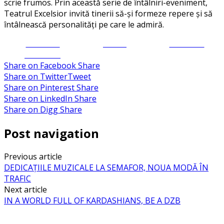
scrie frumos. Prin această serie de întâlniri-eveniment,
Teatrul Excelsior invită tinerii să-și formeze repere și să
întâlnească personalități pe care le admiră.
Share on
Tweet
Follow us
Facebook
Share on Facebook
Share
Share on Twitter
Tweet
Share on Pinterest
Share
Share on LinkedIn
Share
Share on Digg
Share
Post navigation
Previous article
DEDICAȚIILE MUZICALE LA SEMAFOR, NOUA MODĂ ÎN
TRAFIC
Next article
IN A WORLD FULL OF KARDASHIANS, BE A DZB