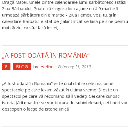
Dragă Matei, Unele dintre calendarele lumii sărbătoresc astăzi
Ziua Bărbatului. Poate că singura lor raţiune e că 9 martie îi
urmează sărbătorii din 8 martie - Ziua Femeii. Vezi tu, şi în
calendare Bărbatul e atât de galant încât se lasă pe sine pentru
mai târziu, ca să-i facă loc ei,
„A FOST ODATĂ ÎN ROMÂNIA”
8
BLOG
by
eveline
-
February 11, 2019
„A fost odată în România” este unul dintre cele mai bune
spectacole pe care le-am văzut în ultima vreme. Și este un
spectacol pe care vă recomand să îl vedeți! Cei care cunosc
istoria țării noastre se vor bucura de subînțelesuri, cei tineri vor
descoperi o lecție de istorie unică