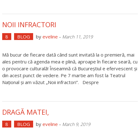
NOII INFRACTORI
8
BLOG
by
eveline
-
March 11, 2019
Mă bucur de fiecare dată când sunt invitată la o premieră, mai
ales pentru că agenda mea e plină, aproape în fiecare seară, cu
o provocare culturală! Înseamnă că Bucureștiul e efervescent și
din acest punct de vedere. Pe 7 martie am fost la Teatrul
Național și am văzut „Noii infractori”. Despre
DRAGĂ MATEI,
8
BLOG
by
eveline
-
March 9, 2019