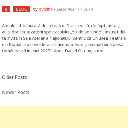
8
BLOG
by
eveline
-
December 17, 2018
Am plecat tulburată de la teatru. Dar cred că, de fapt, asta și-
au și dorit realizatorii spectacolului „50 de secunde”. Însuși titlul
te invită în Sala Atelier a Naționalului pentru că Uniunea Teatrală
din România a considerat că aceasta este „cea mai bună piesă
românească în anul 2017”. Apoi, Daniel Oltean, autor
Posts
Older Posts
navigation
Newer Posts