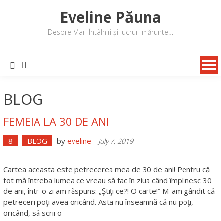
Skip
Eveline Păuna
to
content
Despre Mari Întâlniri și lucruri mărunte…
BLOG
FEMEIA LA 30 DE ANI
8
BLOG
by
eveline
-
July 7, 2019
Cartea aceasta este petrecerea mea de 30 de ani! Pentru că
tot mă întreba lumea ce vreau să fac în ziua când împlinesc 30
de ani, într-o zi am răspuns: „Ştiţi ce?! O carte!” M-am gândit că
petreceri poţi avea oricând. Asta nu înseamnă că nu poţi,
oricând, să scrii o