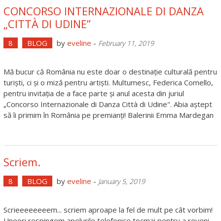
CONCORSO INTERNAZIONALE DI DANZA
„CITTÀ DI UDINE”
8
BLOG
by
eveline
-
February 11, 2019
Mă bucur că România nu este doar o destinație culturală pentru
turiști, ci și o miză pentru artiști. Multumesc, Federica Comello,
pentru invitația de a face parte și anul acesta din juriul
„Concorso Internazionale di Danza Città di Udine". Abia aștept
să îi primim în România pe premianți! Balerinii Emma Mardegan
Scriem.
8
BLOG
by
eveline
-
January 5, 2019
Scrieeeeeeeem... scriem aproape la fel de mult pe cât vorbim!
Uneori respingem apelurile telefonice tocmai pentru a reveni