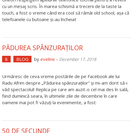
cu un mesaj scris. În marea schismă a trecerii de la taste la
touch, a fost o vreme când era cool să rămâi old school, așa că
telefoanele cu butoane și-au încheiat
PĂDUREA SPÂNZURAȚILOR
8
BLOG
by
eveline
-
December 17, 2018
Urmăresc de ceva vreme postările de pe Facebook ale lui
Radu Afrim despre „Pădurea spânzuraților” și mi-am dorit să-i
văd spectacolul! Replica pe care am auzit-o cel mai des în sală,
fiind duminică seara, în ultimele zile de decembrie în care
oamenii mai pot fi văzuți la evenimente, a fost:
50 DE SECUNDE