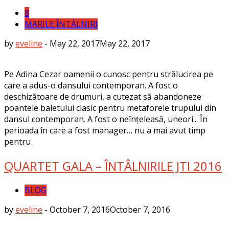
8
MARILE ÎNTÂLNIRI
by
eveline
-
May 22, 2017
May 22, 2017
Pe Adina Cezar oamenii o cunosc pentru strălucirea pe
care a adus-o dansului contemporan. A fost o
deschizătoare de drumuri, a cutezat să abandoneze
poantele baletului clasic pentru metaforele trupului din
dansul contemporan. A fost o neînțeleasă, uneori... În
perioada în care a fost manager… nu a mai avut timp
pentru
QUARTET GALA – ÎNTÂLNIRILE JTI 2016
BLOG
by
eveline
-
October 7, 2016
October 7, 2016