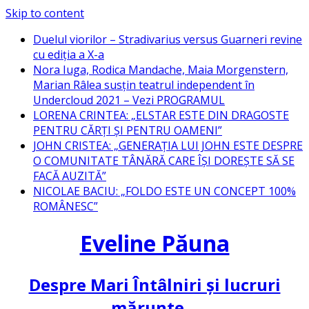
Skip to content
Duelul viorilor – Stradivarius versus Guarneri revine
cu ediția a X-a
Nora Iuga, Rodica Mandache, Maia Morgenstern,
Marian Râlea susțin teatrul independent în
Undercloud 2021 – Vezi PROGRAMUL
LORENA CRINTEA: „ELSTAR ESTE DIN DRAGOSTE
PENTRU CĂRȚI ȘI PENTRU OAMENI”
JOHN CRISTEA: „GENERAȚIA LUI JOHN ESTE DESPRE
O COMUNITATE TÂNĂRĂ CARE ÎȘI DOREȘTE SĂ SE
FACĂ AUZITĂ”
NICOLAE BACIU: „FOLDO ESTE UN CONCEPT 100%
ROMÂNESC”
Eveline Păuna
Despre Mari Întâlniri și lucruri
mărunte…