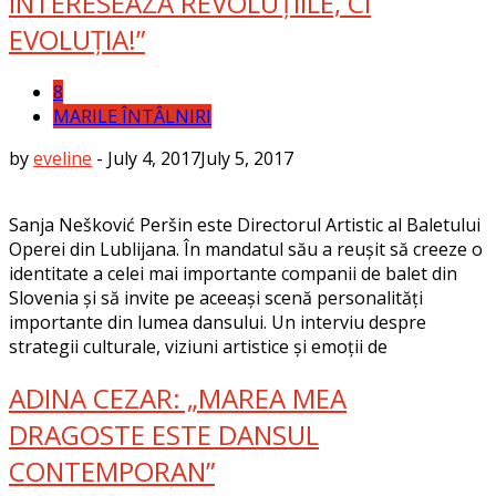
INTERESEAZĂ REVOLUȚIILE, CI
EVOLUȚIA!”
8
MARILE ÎNTÂLNIRI
by
eveline
-
July 4, 2017
July 5, 2017
Sanja Nešković Peršin este Directorul Artistic al Baletului
Operei din Lublijana. În mandatul său a reușit să creeze o
identitate a celei mai importante companii de balet din
Slovenia și să invite pe aceeași scenă personalități
importante din lumea dansului. Un interviu despre
strategii culturale, viziuni artistice și emoții de
ADINA CEZAR: „MAREA MEA
DRAGOSTE ESTE DANSUL
CONTEMPORAN”