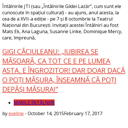
Întâlnirile JTI (sau „Întâlnirile Gildei Lazăr”, cum sunt ele
cunoscute în spațiul cultural) - au ajuns, anul acesta, la
cea de a XVII-a ediție - pe 7 și 8 octombrie la Teatrul
Național din București. Invitații acestei Întâlniri au fost
Mats Ek, Ana Laguna, Susanne Linke, Dominique Mercy,
care, împreună,
GIGI CĂCIULEANU: „IUBIREA SE
MĂSOARĂ, CA TOT CE E PE LUMEA
ASTA. E ÎNGROZITOR! DAR DOAR DACĂ
O POȚI MĂSURA, ÎNSEAMNĂ CĂ POȚI
DEPĂȘI MĂSURA!”
MARILE ÎNTÂLNIRI
by
eveline
-
October 14, 2015
February 17, 2017