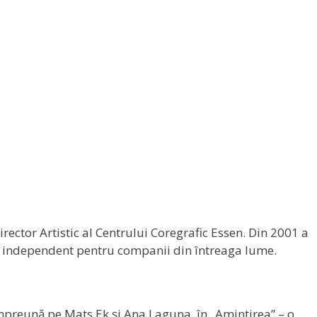
ector Artistic al Centrului Coregrafic Essen. Din 2001 a
raf independent pentru companii din întreaga lume.
mpreună pe Mats Ek și Ana Laguna, în „Amintirea” – o