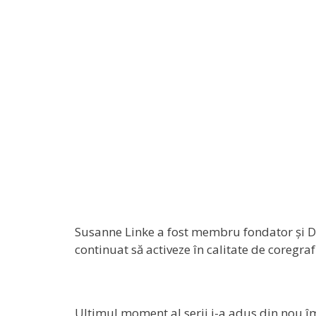
Susanne Linke a fost membru fondator și Dir
continuat să activeze în calitate de coreg
Ultimul moment al serii i-a adus din nou î