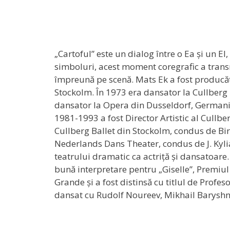
„Cartoful” este un dialog între o Ea și un E
simboluri, acest moment coregrafic a transm
împreună pe scenă. Mats Ek a fost producăt
Stockolm. În 1973 era dansator la Cullberg B
dansator la Opera din Dusseldorf, Germania
1981-1993 a fost Director Artistic al Cullbe
Cullberg Ballet din Stockolm, condus de Birg
Nederlands Dans Theater, condus de J. Kylia
teatrului dramatic ca actriță și dansatoare
bună interpretare pentru „Giselle”, Premiul
Grande și a fost distinsă cu titlul de Profes
dansat cu Rudolf Noureev, Mikhail Baryshn