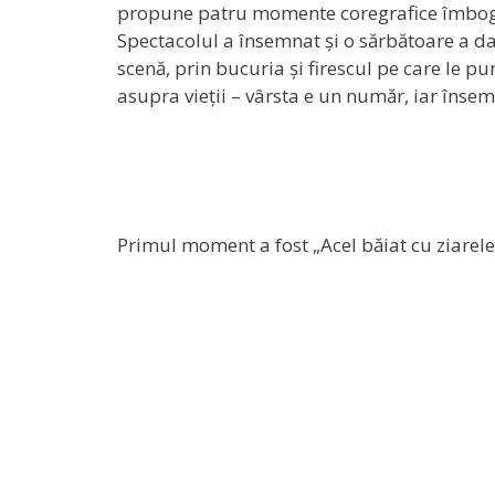
propune patru momente coregrafice îmbogăț
Spectacolul a însemnat și o sărbătoare a dan
scenă, prin bucuria și firescul pe care le p
asupra vieții – vârsta e un număr, iar însem
Primul moment a fost „Acel băiat cu ziare