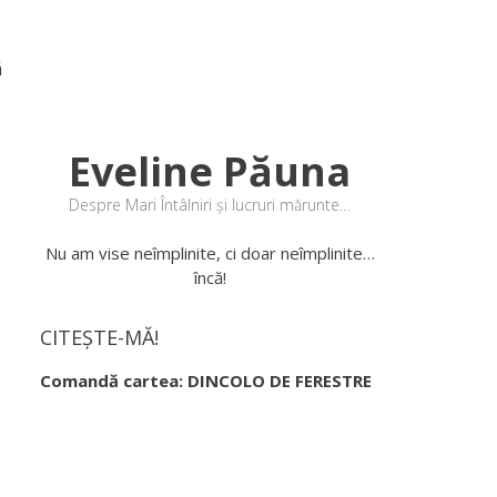
ă
Eveline Păuna
Despre Mari Întâlniri și lucruri mărunte…
Nu am vise neîmplinite, ci doar neîmplinite…
încă!
CITEȘTE-MĂ!
Comandă cartea: DINCOLO DE FERESTRE