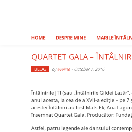
Skip
to
content
HOME
DESPRE MINE
MARILE ÎNTÂLN
QUARTET GALA – ÎNTÂLNIRI
BLOG
by
eveline
-
October 7, 2016
Întâlnirile JTI (sau „Întâlnirile Gildei Lazăr
anul acesta, la cea de a XVII-a ediție – pe 7
acestei Întâlniri au fost Mats Ek, Ana Lag
însemnat Quartet Gala. Producător: Fundaț
Astfel, patru legende ale dansului contemp