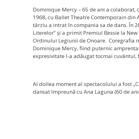
Dominique Mercy – 65 de ani a colaborat, d
1968, cu Ballet Theatre Contemporain din A
târziu a intrat în compania sa de dans. În 2
Literelor” și a primit Premiul Bessie la New 
Ordinului Legiunii de Onoare. Coregrafia m
Dominique Mercy, fiind puternic amprentat
expresivitate l-a adăugat tocmai cuvântul, f
Al doilea moment al spectacolului a fost „Car
dansat împreună cu Ana Laguna (60 de ani),