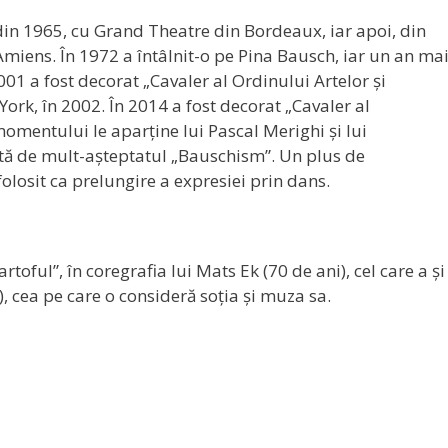
in 1965, cu Grand Theatre din Bordeaux, iar apoi, din
miens. În 1972 a întâlnit-o pe Pina Bausch, iar un an ma
001 a fost decorat „Cavaler al Ordinului Artelor și
York, în 2002. În 2014 a fost decorat „Cavaler al
omentului le aparține lui Pascal Merighi și lui
ă de mult-așteptatul „Bauschism”. Un plus de
olosit ca prelungire a expresiei prin dans.
toful”, în coregrafia lui Mats Ek (70 de ani), cel care a și
 cea pe care o consideră soția și muza sa.