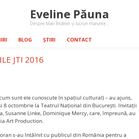
Eveline Păuna
Despre Mari Întâlniri și lucruri mărunte…
IRI
BLOG
ȘTIRI
CONTACT
LE JTI 2016
”, cum sunt ele cunoscute în spațiul cultural) – au ajuns,
 și 8 octombrie la Teatrul Național din București. Invitații
una, Susanne Linke, Dominique Mercy, care, împreună, au
ia Art Production.
oran s-au întâlnit cu publicul din România pentru a