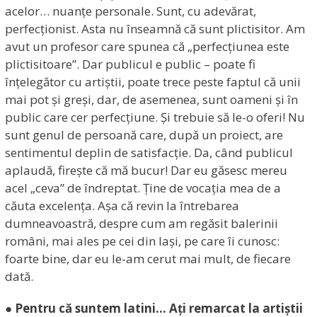
acelor… nuanțe personale. Sunt, cu adevărat,
perfecționist. Asta nu înseamnă că sunt plictisitor. Am
avut un profesor care spunea că „perfecțiunea este
plictisitoare”. Dar publicul e public – poate fi
înțelegător cu artiștii, poate trece peste faptul că unii
mai pot și greși, dar, de asemenea, sunt oameni și în
public care cer perfecțiune. Și trebuie să le-o oferi! Nu
sunt genul de persoană care, după un proiect, are
sentimentul deplin de satisfacție. Da, când publicul
aplaudă, firește că mă bucur! Dar eu găsesc mereu
acel „ceva” de îndreptat. Ține de vocația mea de a
căuta excelența. Așa că revin la întrebarea
dumneavoastră, despre cum am regăsit balerinii
români, mai ales pe cei din Iași, pe care îi cunosc:
foarte bine, dar eu le-am cerut mai mult, de fiecare
dată.
● Pentru că suntem latini… Ați remarcat la artiștii