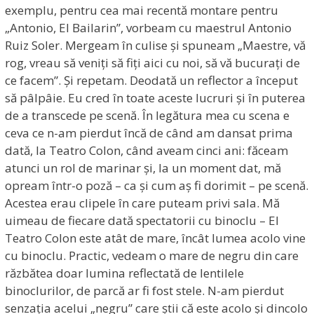
exemplu, pentru cea mai recentă montare pentru
„Antonio, El Bailarin”, vorbeam cu maestrul Antonio
Ruiz Soler. Mergeam în culise și spuneam „Maestre, vă
rog, vreau să veniți să fiți aici cu noi, să vă bucurați de
ce facem”. Și repetam. Deodată un reflector a început
să pâlpâie. Eu cred în toate aceste lucruri și în puterea
de a transcede pe scenă. În legătura mea cu scena e
ceva ce n-am pierdut încă de când am dansat prima
dată, la Teatro Colon, când aveam cinci ani: făceam
atunci un rol de marinar și, la un moment dat, mă
opream într-o poză – ca și cum aș fi dorimit – pe scenă.
Acestea erau clipele în care puteam privi sala. Mă
uimeau de fiecare dată spectatorii cu binoclu – El
Teatro Colon este atât de mare, încât lumea acolo vine
cu binoclu. Practic, vedeam o mare de negru din care
răzbătea doar lumina reflectată de lentilele
binoclurilor, de parcă ar fi fost stele. N-am pierdut
senzația acelui „negru” care știi că este acolo și dincolo