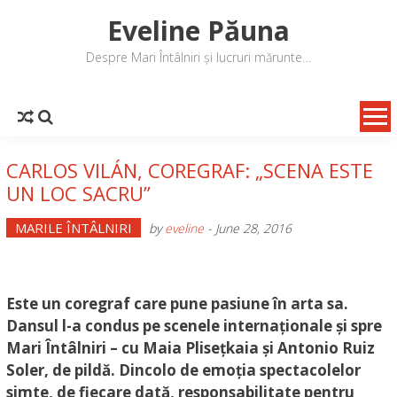
Skip
Eveline Păuna
to
content
Despre Mari Întâlniri și lucruri mărunte…
CARLOS VILÁN, COREGRAF: „SCENA ESTE
UN LOC SACRU”
MARILE ÎNTÂLNIRI
by
eveline
-
June 28, 2016
Este un coregraf care pune pasiune în arta sa.
Dansul l-a condus pe scenele internaționale și spre
Mari Întâlniri – cu Maia Plisețkaia și Antonio Ruiz
Soler, de pildă. Dincolo de emoția spectacolelor
simte, de fiecare dată, responsabilitate pentru