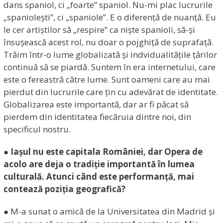
dans spaniol, ci „foarte” spaniol. Nu-mi plac lucrurile
„spaniolești”, ci „spaniole”. E o diferență de nuanță. Eu
le cer artiștilor să „respire” ca niște spanioli, să-și
însușească acest rol, nu doar o pojghiță de suprafață.
Trăim într-o lume globalizată și indvidualitățile țărilor
continuă să se piardă. Suntem în era internetului, care
este o fereastră către lume. Sunt oameni care au mai
pierdut din lucrurile care țin cu adevărat de identitate.
Globalizarea este importantă, dar ar fi păcat să
pierdem din identitatea fiecăruia dintre noi, din
specificul nostru.
● Iașul nu este capitala României, dar Opera de
acolo are deja o tradiție importantă în lumea
culturală. Atunci când este performanță, mai
contează poziția geografică?
● M-a sunat o amică de la Universitatea din Madrid și