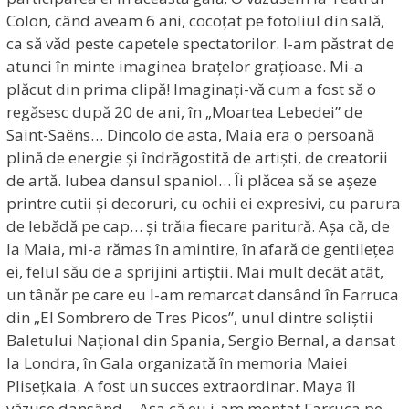
Colon, când aveam 6 ani, cocoțat pe fotoliul din sală,
ca să văd peste capetele spectatorilor. I-am păstrat de
atunci în minte imaginea brațelor grațioase. Mi-a
plăcut din prima clipă! Imaginați-vă cum a fost să o
regăsesc după 20 de ani, în „Moartea Lebedei” de
Saint-Saëns… Dincolo de asta, Maia era o persoană
plină de energie și îndrăgostită de artiști, de creatorii
de artă. Iubea dansul spaniol… Îi plăcea să se așeze
printre cutii și decoruri, cu ochii ei expresivi, cu parura
de lebădă pe cap… și trăia fiecare paritură. Așa că, de
la Maia, mi-a rămas în amintire, în afară de gentilețea
ei, felul său de a sprijini artiștii. Mai mult decât atât,
un tânăr pe care eu l-am remarcat dansând în Farruca
din „El Sombrero de Tres Picos”, unul dintre soliștii
Baletului Național din Spania, Sergio Bernal, a dansat
la Londra, în Gala organizată în memoria Maiei
Plisețkaia. A fost un succes extraordinar. Maya îl
văzuse dansând… Așa că eu i-am montat Farruca pe