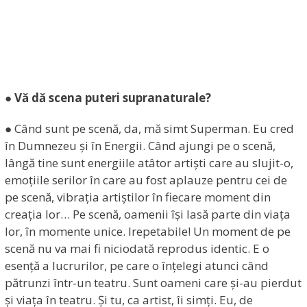
● Vă dă scena puteri supranaturale?
● Când sunt pe scenă, da, mă simt Superman. Eu cred
în Dumnezeu și în Energii. Când ajungi pe o scenă,
lângă tine sunt energiile atâtor artiști care au slujit-o,
emoțiile serilor în care au fost aplauze pentru cei de
pe scenă, vibrația artiștilor în fiecare moment din
creația lor… Pe scenă, oamenii își lasă parte din viața
lor, în momente unice. Irepetabile! Un moment de pe
scenă nu va mai fi niciodată reprodus identic. E o
esență a lucrurilor, pe care o înțelegi atunci când
pătrunzi într-un teatru. Sunt oameni care și-au pierdut
și viața în teatru. Și tu, ca artist, îi simți. Eu, de