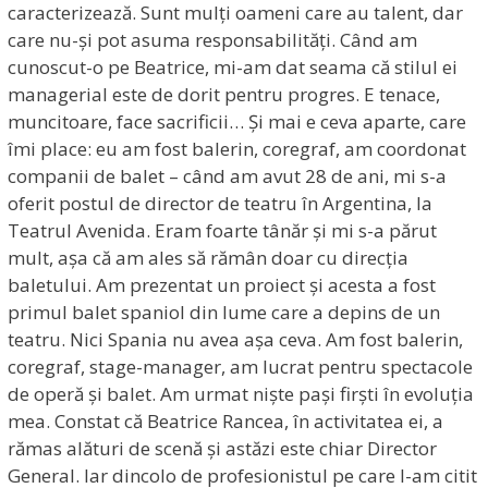
caracterizează. Sunt mulți oameni care au talent, dar
care nu-și pot asuma responsabilități. Când am
cunoscut-o pe Beatrice, mi-am dat seama că stilul ei
managerial este de dorit pentru progres. E tenace,
muncitoare, face sacrificii… Și mai e ceva aparte, care
îmi place: eu am fost balerin, coregraf, am coordonat
companii de balet – când am avut 28 de ani, mi s-a
oferit postul de director de teatru în Argentina, la
Teatrul Avenida. Eram foarte tânăr și mi s-a părut
mult, așa că am ales să rămân doar cu direcția
baletului. Am prezentat un proiect și acesta a fost
primul balet spaniol din lume care a depins de un
teatru. Nici Spania nu avea așa ceva. Am fost balerin,
coregraf, stage-manager, am lucrat pentru spectacole
de operă și balet. Am urmat niște pași firști în evoluția
mea. Constat că Beatrice Rancea, în activitatea ei, a
rămas alături de scenă și astăzi este chiar Director
General. Iar dincolo de profesionistul pe care l-am citit