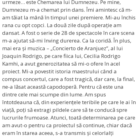
urmeze… este Chemarea lui Dumnezeu. Pe mine,
Dumnezeu m-a chemat prin dans. Îmi amintesc că m-
am tăiat la mână în timpul unei premiere. Mi-au închis
rana cu opt copci. La două zile după operație am
dansat. A fost o serie de 28 de spectacole în care scena
m-a ajutat să-mi înving durerea. Ca la coridă. În plus,
mai era și muzica – „Concierto de Aranjuez”, al lui
Joaquin Rodrigo, pe care fiica lui, Cecilia Rodrigo
Kamhi, a avut generozitatea să mi-o ofere în acel
proiect. Mi-a povestit istoria maestrului când a
compus concertul, care a fost tragică, dar care, la final,
ne-a lăsat această capodoperă. Pentru că este una
dintre cele mai scumpe din lume. Am spus
întotdeauna că, din experiențele teribile pe care le ai în
viață, poți să extragi pildele care să te conducă spre
lucrurile frumoase. Atunci, toată determinarea pe care
am avut-o pentru ca proiectul să continue, chiar dacă
eram în starea aceea, s-a transmis și celorlalți