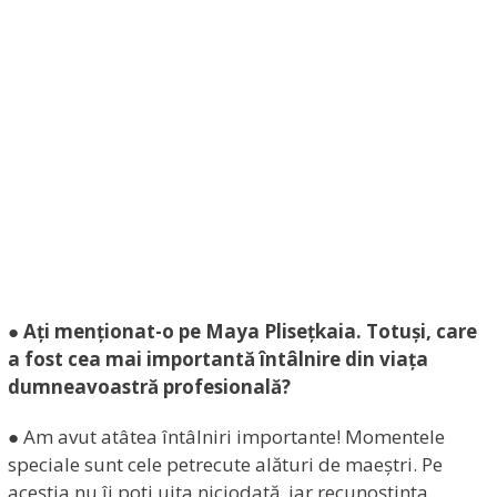
● Ați menționat-o pe Maya Plisețkaia. Totuși, care
a fost cea mai importantă întâlnire din viața
dumneavoastră profesională?
● Am avut atâtea întâlniri importante! Momentele
speciale sunt cele petrecute alături de maeștri. Pe
aceștia nu îi poți uita niciodată, iar recunoștința