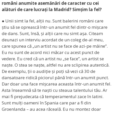
români anumite asemănări de caracter cu cei
alături de care lucrați la Madrid? Simțim la fel?
● Unii simt la fel, alții nu. Sunt balerini români care
știu să se oprească într-un anumit fel dintr-o mișcare
de dans. Sunt, însă, și alții care nu simt așa. Citeam
deunazi un interviu acordat de un coleg de-al meu,
care spunea că „un artist nu se face de azi-pe mâine”.
Eu nu sunt de acord nici măcar cu acest punct de
vedere. Eu cred că un artist nu „se face”, un artist se
naște. O stea se naște, altfel nu are sclipirea autentică.
De exemplu, ții o audiție și poți să vezi că 30 de
dansatoare ridică piciorul până într-un anumit punct.
Dar doar una face mișcarea aceasta într-un anumit fel.
Asta înseamnă să te naști cu steaua talentului tău. Ar
mai fi prejudecata că temperamentul zace în latini.
Sunt mulți oameni în Spania care par a fi din
Groenlanda – au acea răceală. Eu nu montez doar