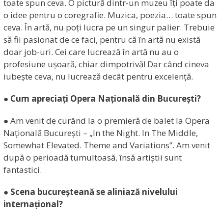
toate spun ceva. O pictură dintr-un muzeu îți poate da
o idee pentru o coregrafie. Muzica, poezia… toate spun
ceva. În artă, nu poți lucra pe un singur palier. Trebuie
să fii pasionat de ce faci, pentru că în artă nu există
doar job-uri. Cei care lucrează în artă nu au o
profesiune ușoară, chiar dimpotrivă! Dar când cineva
iubește ceva, nu lucrează decât pentru excelență.
● Cum apreciați Opera Națională din București?
● Am venit de curând la o premieră de balet la Opera
Națională București – „In the Night. In The Middle,
Somewhat Elevated. Theme and Variations”. Am venit
după o perioadă tumultoasă, însă artiștii sunt
fantastici.
● Scena bucureșteană se aliniază nivelului
internațional?