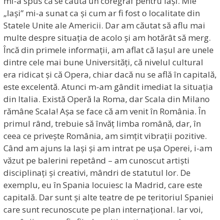
mi-a spus că se caută un coregraf pentru Iași. Mie
„Iași” mi-a sunat ca și cum ar fi fost o localitate din
Statele Unite ale Americii. Dar am căutat să aflu mai
multe despre situația de acolo și am hotărât să merg.
Încă din primele informații, am aflat că Iașul are unele
dintre cele mai bune Universități, că nivelul cultural
era ridicat și că Opera, chiar dacă nu se află în capitală,
este excelentă. Atunci m-am gândit imediat la situația
din Italia. Există Operă la Roma, dar Scala din Milano
rămâne Scala! Așa se face că am venit în România. În
primul rând, trebuie să învăț limba română, dar, în
ceea ce privește România, am simțit vibrații pozitive.
Când am ajuns la Iași și am intrat pe ușa Operei, i-am
văzut pe balerini repetând – am cunoscut artiști
disciplinați și creativi, mândri de statutul lor. De
exemplu, eu în Spania locuiesc la Madrid, care este
capitală. Dar sunt și alte teatre de pe teritoriul Spaniei
care sunt recunoscute pe plan internațional. Iar voi,