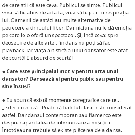
de care știi că este ceva. Publicul se simte. Publicul
vrea să fie atins de arta ta, vrea să te joci cu respirația
lui. Oamenii de astăzi au multe alternative de
petrecere a timpului liber. Dar niciuna nu le dă emoția
pe care le-o oferă un spectacol. Și, încă ceva: spre
deosebire de alte arte… în dans nu poți să faci
playback. Iar viața artistică a unui dansator este atât
de scurtă! E absurd de scurtă!
● Care este principalul motiv pentru arta unui
dansator? Dansează el pentru public sau pentru
sine însuși?
● Eu spun că există momente coregrafice care te…
„exteriorizează”. Poate că baletul clasic este considerat
astfel. Dar dansul contemporan sau flamenco este
despre capacitatea de interiorizare a mișcării.
Întotdeauna trebuie să existe plăcerea de a dansa.