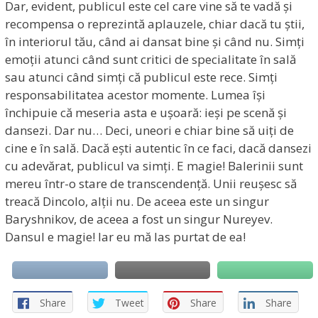
Dar, evident, publicul este cel care vine să te vadă și
recompensa o reprezintă aplauzele, chiar dacă tu știi,
în interiorul tău, când ai dansat bine și când nu. Simți
emoții atunci când sunt critici de specialitate în sală
sau atunci când simți că publicul este rece. Simți
responsabilitatea acestor momente. Lumea își
închipuie că meseria asta e ușoară: ieși pe scenă și
dansezi. Dar nu… Deci, uneori e chiar bine să uiți de
cine e în sală. Dacă ești autentic în ce faci, dacă dansezi
cu adevărat, publicul va simți. E magie! Balerinii sunt
mereu într-o stare de transcendență. Unii reușesc să
treacă Dincolo, alții nu. De aceea este un singur
Baryshnikov, de aceea a fost un singur Nureyev.
Dansul e magie! Iar eu mă las purtat de ea!
Share
Tweet
Share
Share