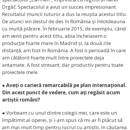
Drgáč. Spectacolul a avut un succes impresionant.
Rezultatul muncii tuturor a dus la reușita acestui titlu.
De atunci vin destul de des în România și întotdeauna
cu multă plăcere. În februarie 2015, de exemplu, când
am venit pentru acest titlu, abia încheiasem o
producție foarte mare în Madrid și, la două zile
distanță, am fost în România. A fost o perioadă în care
am călătorit foarte mult între proiectele deja
antamate. A fost stresant, dar productiv pentru toate
proiectele mele.
● Aveți o carieră remarcabilă pe plan internațional.
Din acest punct de vedere, cum ați regăsit acum
artiștii români?
● Vorbeam cu unul dintre colegii mei, care este un
împătimit al operei, și i-am spus că mi-ar fi plăcut să
am mai mult timp pentru lucrul cu artiștii, în căutarea