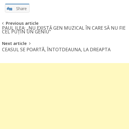
Share
Post
Previous article
PAUL ILEA: „NU EXISTĂ GEN MUZICAL ÎN CARE SĂ NU FIE
navigation
CEL PUȚIN UN GENIU”
Next article
CEASUL SE POARTÃ, ÎNTOTDEAUNA, LA DREAPTA