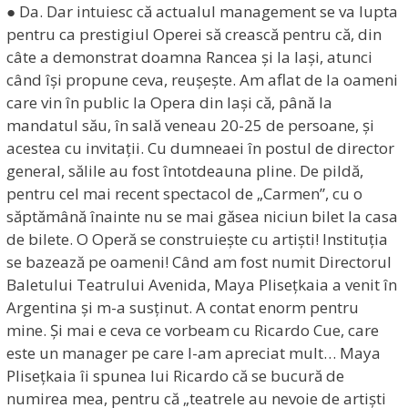
● Da. Dar intuiesc că actualul management se va lupta
pentru ca prestigiul Operei să crească pentru că, din
câte a demonstrat doamna Rancea și la Iași, atunci
când își propune ceva, reușește. Am aflat de la oameni
care vin în public la Opera din Iași că, până la
mandatul său, în sală veneau 20-25 de persoane, și
acestea cu invitații. Cu dumneaei în postul de director
general, sălile au fost întotdeauna pline. De pildă,
pentru cel mai recent spectacol de „Carmen”, cu o
săptămână înainte nu se mai găsea niciun bilet la casa
de bilete. O Operă se construiește cu artiști! Instituția
se bazează pe oameni! Când am fost numit Directorul
Baletului Teatrului Avenida, Maya Plisețkaia a venit în
Argentina și m-a susținut. A contat enorm pentru
mine. Și mai e ceva ce vorbeam cu Ricardo Cue, care
este un manager pe care l-am apreciat mult… Maya
Plisețkaia îi spunea lui Ricardo că se bucură de
numirea mea, pentru că „teatrele au nevoie de artiști