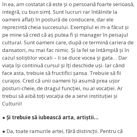
în ea, am costatat că este și o persoană foarte serioasă,
integră, cu bun simț. Sunt lucruri rar întâlnite la
oameni aflați în postură de conducere, dar ele
reprezintă cheia succesului. Exemplul ei m-a făcut și
pe mine să cred că aș putea fi și manager în peisajul
cultural. Sunt oameni care, după ce termină cariera de
dansatori, nu mai fac nimic. Și la fel se întâmplă și în
cazul soliștilor vocali – li se duce vocea și gata… Dar
viața își continuă cursul și îți deschide uși. Iar când
face asta, trebuie să fructifici șansa. Trebuie să fii
curajos. Cred că unii oameni își asumă prea ușor
posturi-cheie, de dragul funcției, nu al vocației. Ar
trebui să aibă toți vocația de a servi instituției și
Culturii!
● Și trebuie să iubească arta, artiștii…
● Da, toate ramurile artei, fără distincții. Pentru că