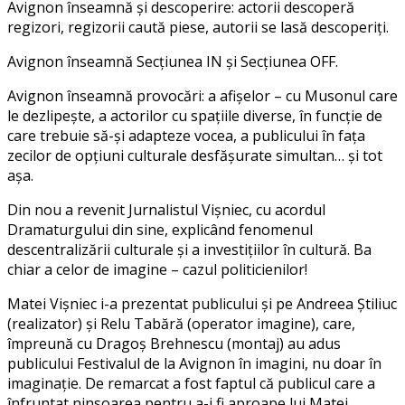
Avignon înseamnă și descoperire: actorii descoperă
regizori, regizorii caută piese, autorii se lasă descoperiți.
Avignon înseamnă Secțiunea IN și Secțiunea OFF.
Avignon înseamnă provocări: a afișelor – cu Musonul care
le dezlipește, a actorilor cu spațiile diverse, în funcție de
care trebuie să-și adapteze vocea, a publicului în fața
zecilor de opțiuni culturale desfășurate simultan… și tot
așa.
Din nou a revenit Jurnalistul Vișniec, cu acordul
Dramaturgului din sine, explicând fenomenul
descentralizării culturale și a investițiilor în cultură. Ba
chiar a celor de imagine – cazul politicienilor!
Matei Vișniec i-a prezentat publicului și pe Andreea Știliuc
(realizator) și Relu Tabără (operator imagine), care,
împreună cu Dragoș Brehnescu (montaj) au adus
publicului Festivalul de la Avignon în imagini, nu doar în
imaginație. De remarcat a fost faptul că publicul care a
înfruntat ninsoarea pentru a-i fi aproape lui Matei