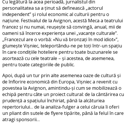
Cu legătură la acea perioadă, jurnalistul din
personalitatea sa a ținut să definească „actorul
independent” și rolul economic al culturii pentru o
națiune. Festivalul de la Avignon, acestă Meca a teatrului
francez și nu numai, reușește să convingă, anual, mii de
oameni să încerce experiența unei „vacanțe culturale”.
„Francezul are o vorbă: «Nu vă bronzați în mod idiot»”,
glumește Vișniec, teleportându-ne pe toți într-un spațiu
în care condițiile hoteliere pentru toate buzunarele se
asortează cu cele teatrale – și acestea, de asemenea,
pentru toate categoriile de public.
Apoi, după un tur prin alte asemenea oaze de cultură și
de înflorire economică din Europa, Vișniec a revenit cu
povestea la Avignon, amintindu-și cum se mobilizează o
echipă pentru câte un proiect cultural: de la cântărirea cu
prudență a spațiului închiriat, până la alcăturiea
repertoriului… de la analiza-fulger a celui căruia îi oferi
un pliant din sutele de flyere tipărite, până la felul în care
atragi sponsorii…