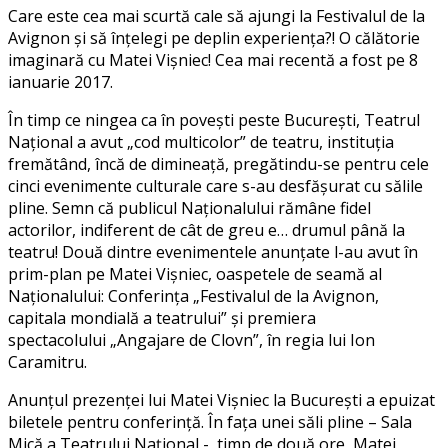
Care este cea mai scurtă cale să ajungi la Festivalul de la
Avignon și să înțelegi pe deplin experiența?! O călătorie
imaginară cu Matei Vișniec! Cea mai recentă a fost pe 8
ianuarie 2017.
În timp ce ningea ca în povești peste București, Teatrul
Național a avut „cod multicolor” de teatru, instituția
fremătând, încă de dimineață, pregătindu-se pentru cele
cinci evenimente culturale care s-au desfășurat cu sălile
pline. Semn că publicul Naționalului rămâne fidel
actorilor, indiferent de cât de greu e… drumul până la
teatru! Două dintre evenimentele anunțate l-au avut în
prim-plan pe Matei Vișniec, oaspetele de seamă al
Naționalului: Conferința „Festivalul de la Avignon,
capitala mondială a teatrului” și premiera
spectacolului „Angajare de Clovn”, în regia lui Ion
Caramitru.
Anunțul prezenței lui Matei Vișniec la București a epuizat
biletele pentru conferință. În fața unei săli pline – Sala
Mică a Teatrului Național -, timp de două ore, Matei