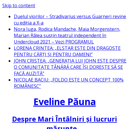
Skip to content
Duelul viorilor – Stradivarius versus Guarneri revine
cu ediția a X-a
Nora Iuga, Rodica Mandache, Maia Morgenstern,
Marian Râlea susțin teatrul independent în
Undercloud 2021 – Vezi PROGRAMUL
LORENA CRINTEA: „ELSTAR ESTE DIN DRAGOSTE
PENTRU CĂRȚI ȘI PENTRU OAMENI”
JOHN CRISTEA: „GENERAȚIA LUI JOHN ESTE DESPRE
O COMUNITATE TÂNĂRĂ CARE ÎȘI DOREȘTE SĂ SE
FACĂ AUZITĂ”
NICOLAE BACIU: „FOLDO ESTE UN CONCEPT 100%
ROMÂNESC”
Eveline Păuna
Despre Mari Întâlniri și lucruri
mărunte…