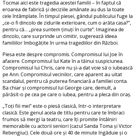
Tocmai aici este tragedia acestei familii – în faptul că
eroarea de fabrică și deciziile amânate au dus la toate
cele întâmplate. În timpul piesei, gândul publicului fuge la
„ce-o fi dincolo de zidurile exterioare, cum o arăta casa?”,
pentru că… „prea suntem ținuți în curte”. Imaginea de
dincolo, care surprinde un cimitir, sugerează ideea
familiilor îmbogățite în urma tragediilor din Război.
Piesa este despre compromis. Compromisul lui Joe în
afacere. Compromisul lui Kate în a tăinui suspiciunea.
Compromisul lui Chris, care nu și-a dat voie să o iubească
pe Ann. Compromisul vecinilor, care aparent au uitat
scandalul, pentru că puterea financiară a familiei conta.
Ba chiar și compromisul lui George care, demult, a
părăsit-o pe cea pe care o iubea, pentru a pleca din oraș.
„Toți fiii mei” este o piesă clasică, într-o interpretare
clasică. Este genul acela de titlu pentru care te îmbraci
frumos să mergi la teatru, care îți promite întâlniri
memorabile cu actorii seniori (cazul Sanda Toma și Victor
Rebengiuc). Cele două ore și 40 de minute îngăduie și o