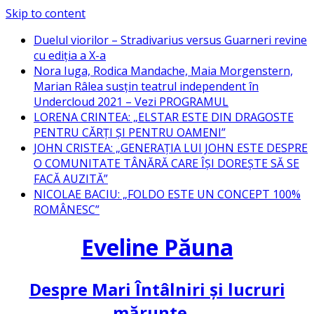
Skip to content
Duelul viorilor – Stradivarius versus Guarneri revine
cu ediția a X-a
Nora Iuga, Rodica Mandache, Maia Morgenstern,
Marian Râlea susțin teatrul independent în
Undercloud 2021 – Vezi PROGRAMUL
LORENA CRINTEA: „ELSTAR ESTE DIN DRAGOSTE
PENTRU CĂRȚI ȘI PENTRU OAMENI”
JOHN CRISTEA: „GENERAȚIA LUI JOHN ESTE DESPRE
O COMUNITATE TÂNĂRĂ CARE ÎȘI DOREȘTE SĂ SE
FACĂ AUZITĂ”
NICOLAE BACIU: „FOLDO ESTE UN CONCEPT 100%
ROMÂNESC”
Eveline Păuna
Despre Mari Întâlniri și lucruri
mărunte…