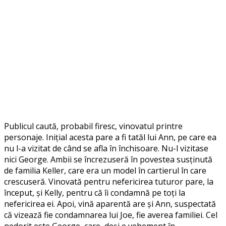
Publicul caută, probabil firesc, vinovatul printre
personaje. Inițial acesta pare a fi tatăl lui Ann, pe care ea
nu l-a vizitat de când se afla în închisoare. Nu-l vizitase
nici George. Ambii se încrezuseră în povestea susținută
de familia Keller, care era un model în cartierul în care
crescuseră. Vinovată pentru nefericirea tuturor pare, la
început, și Kelly, pentru că îi condamnă pe toți la
nefericirea ei. Apoi, vină aparentă are și Ann, suspectată
că vizează fie condamnarea lui Joe, fie averea familiei. Cel
nedorit este George, care, deși e vehement în