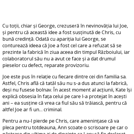
Cu toții, chiar și George, crezuseră în nevinovăția lui Joe,
și pentru că această idee a fost susținută de Chris, cu
bună credință. Odată cu apariția lui George, se
conturează ideea că Joe a fost cel care a refuzat să se
prezinte la fabrică în ziua aceea din timpul Războiului, iar
colaboratorul său nu a avut ce face și a dat drumul
pieselor cu defect, reparate provizoriu.
Joe este pus în relație cu fiecare dintre cei din familia sa.
Astfel, Chris află că tatăl său nu s-a dus atunci la fabrică,
deși nu fusese bolnav. În acest moment al acțiunii, Kate își
explică obsesia în fața celui pe care l-a protejat în acești
ani – ea susține că vrea ca fiul său să trăiască, pentru că
altfel Joe ar fi un… criminal.
Pentru a nu-l pierde pe Chris, care amenințase că va
pleca pentru totdeauna, Ann scoate o scrisoare pe car o
păstrase din ultima zi de dinainte ca Lary să fie declarat