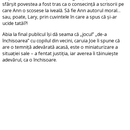
sfârșit povestea a fost tras ca o consecință a scrisorii pe
care Ann o scosese la iveală. Să fie Ann autorul moral…
sau, poate, Lary, prin cuvintele în care a spus că și-ar
ucide tatăl?!
Abia la final publicul își dă seama că „jocul” „de-a
închisoarea” cu copilul din vecini, caruia Joe îi spune că
are o temniță adevărată acasă, este o miniaturizare a
situației sale – a fentat justiția, iar averea îi tăinuiește
adevărul, ca o închisoare.