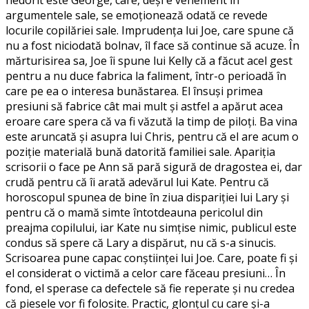
argumentele sale, se emoționează odată ce revede
locurile copilăriei sale. Imprudența lui Joe, care spune că
nu a fost niciodată bolnav, îl face să continue să acuze. În
mărturisirea sa, Joe îi spune lui Kelly că a făcut acel gest
pentru a nu duce fabrica la faliment, într-o perioadă în
care pe ea o interesa bunăstarea. El însuși primea
presiuni să fabrice cât mai mult și astfel a apărut acea
eroare care spera că va fi văzută la timp de piloți. Ba vina
este aruncată și asupra lui Chris, pentru că el are acum o
poziție materială bună datorită familiei sale. Apariția
scrisorii o face pe Ann să pară sigură de dragostea ei, dar
crudă pentru că îi arată adevărul lui Kate. Pentru că
horoscopul spunea de bine în ziua dispariției lui Lary și
pentru că o mamă simte întotdeauna pericolul din
preajma copilului, iar Kate nu simțise nimic, publicul este
condus să spere că Lary a dispărut, nu că s-a sinucis.
Scrisoarea pune capac conștiinței lui Joe. Care, poate fi și
el considerat o victimă a celor care făceau presiuni… În
fond, el sperase ca defectele să fie reperate și nu credea
că piesele vor fi folosite. Practic, glonțul cu care și-a