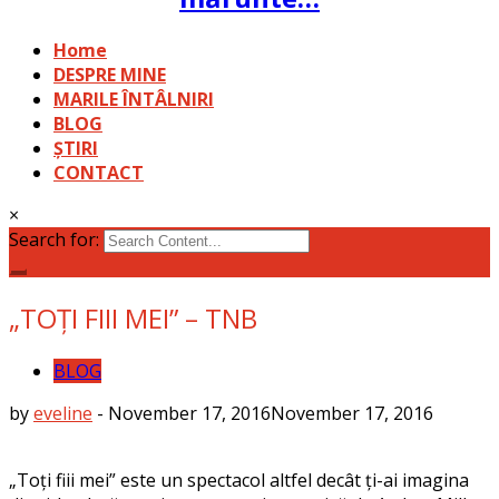
Home
DESPRE MINE
MARILE ÎNTÂLNIRI
BLOG
ȘTIRI
CONTACT
×
Search for:
„TOȚI FIII MEI” – TNB
BLOG
by
eveline
-
November 17, 2016
November 17, 2016
„Toți fiii mei” este un spectacol altfel decât ți-ai imagina