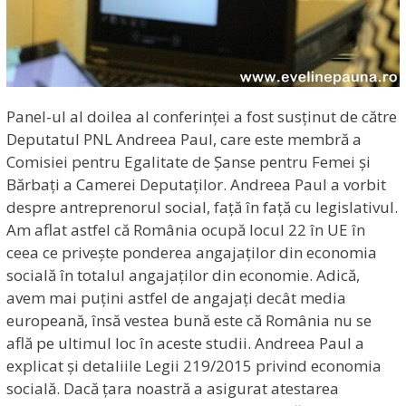
Panel-ul al doilea al conferinței a fost susținut de către
Deputatul PNL Andreea Paul, care este membră a
Comisiei pentru Egalitate de Șanse pentru Femei și
Bărbați a Camerei Deputaților. Andreea Paul a vorbit
despre antreprenorul social, față în față cu legislativul.
Am aflat astfel că România ocupă locul 22 în UE în
ceea ce privește ponderea angajaților din economia
socială în totalul angajaților din economie. Adică,
avem mai puțini astfel de angajați decât media
europeană, însă vestea bună este că România nu se
află pe ultimul loc în aceste studii. Andreea Paul a
explicat și detaliile Legii 219/2015 privind economia
socială. Dacă țara noastră a asigurat atestarea