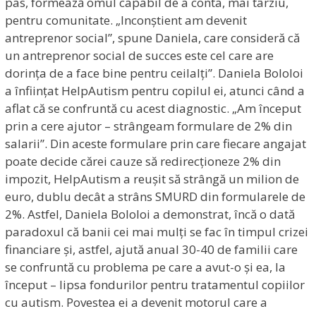
pas, formează omul capabil de a conta, mai târziu,
pentru comunitate. „Inconștient am devenit
antreprenor social”, spune Daniela, care consideră că
un antreprenor social de succes este cel care are
dorința de a face bine pentru ceilalți”. Daniela Bololoi
a înființat HelpAutism pentru copilul ei, atunci când a
aflat că se confruntă cu acest diagnostic. „Am început
prin a cere ajutor – strângeam formulare de 2% din
salarii”. Din aceste formulare prin care fiecare angajat
poate decide cărei cauze să redirecționeze 2% din
impozit, HelpAutism a reușit să strângă un milion de
euro, dublu decât a strâns SMURD din formularele de
2%. Astfel, Daniela Bololoi a demonstrat, încă o dată
paradoxul că banii cei mai mulți se fac în timpul crizei
financiare și, astfel, ajută anual 30-40 de familii care
se confruntă cu problema pe care a avut-o și ea, la
început – lipsa fondurilor pentru tratamentul copiilor
cu autism. Povestea ei a devenit motorul care a