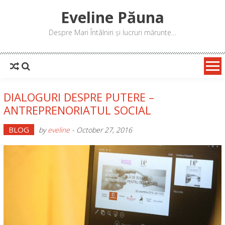
Skip
Eveline Păuna
to
content
Despre Mari Întâlniri și lucruri mărunte…
DIALOGURI DESPRE PUTERE –
ANTREPRENORIATUL SOCIAL
BLOG
by
eveline
-
October 27, 2016