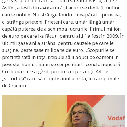
găsească un job care să o facă să zâmbească, zi de zi.
Astfel, a ieșit din avocatură și acum se dedică multor
cauze nobile. Nu strânge fonduri neapărat, spune ea,
ci strânge prieteni. Prieteni care, umăr lângă umăr,
capătă puterea de a schimba lucrurile. Primul milion
de euro pe care l-a făcut „pentru alții” a fost în 2009. În
ultimii șase ani a strâns, pentru cauzele pe care le
susține, peste șase milioane de euro. „Scopurile se
prezintă față în față, trebuie să îi aduci pe oameni în
poveste. Banii… Banii se cer pe mail”, concluzionează
Cristiana care a găsit, printre cei prezenți, 44 de
„spiriduși” care să o ajute anul acesta, în campaniile
de Crăciun.