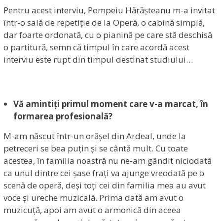
Pentru acest interviu, Pompeiu Hărășteanu m-a invitat
într-o sală de repetiție de la Operă, o cabină simplă,
dar foarte ordonată, cu o pianină pe care stă deschisă
o partitură, semn că timpul în care acordă acest
interviu este rupt din timpul destinat studiului…
Vă amintiți primul moment care v-a marcat, în
formarea profesională?
M-am născut într-un orășel din Ardeal, unde la
petreceri se bea puțin și se cântă mult. Cu toate
acestea, în familia noastră nu ne-am gândit niciodată
ca unul dintre cei șase frați va ajunge vreodată pe o
scenă de operă, deși toți cei din familia mea au avut
voce și ureche muzicală. Prima dată am avut o
muzicuță, apoi am avut o armonică din aceea