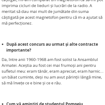
imprima cicluri de lieduri și lucrări de la radio. A
meritat să dau mai mult de jumătate din suma
câștigată pe acest magnetofon pentru că m-a ajutat să
mă perfecționez.
După acest concurs au urmat și alte contracte
importante?
Da, între anii 1960-1968 am fost solist la Ansamblul
Armatei. Aceștia au fost cei mai frumoși ani pentru
sufletul meu: eram tânăr, eram apreciat, eram harnic…
un băiat cuminte, deși nu am avut părinții lângă mine,
să mă învețe ce e bine și ce e rău.
Cum vă amintiți de studentul Pompeiu