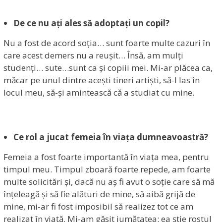
De ce nu ați ales să adoptați un copil?
Nu a fost de acord soția… sunt foarte multe cazuri în
care acest demers nu a reușit… Însă, am mulți
studenți… sute…sunt ca și copiii mei. Mi-ar plăcea ca,
măcar pe unul dintre acești tineri artiști, să-l las în
locul meu, să-și amintească că a studiat cu mine.
Ce rol a jucat femeia în viața dumneavoastră?
Femeia a fost foarte importantă în viața mea, pentru
timpul meu. Timpul zboară foarte repede, am foarte
multe solicitări și, dacă nu aș fi avut o soție care să mă
înțeleagă și să fie alături de mine, să aibă grijă de
mine, mi-ar fi fost imposibil să realizez tot ce am
realizat în viață. Mi-am găsit jumătatea: ea știe rostul