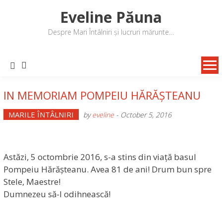
Skip
Eveline Păuna
to
content
Despre Mari Întâlniri și lucruri mărunte…
IN MEMORIAM POMPEIU HĂRĂȘTEANU
MARILE ÎNTÂLNIRI
by
eveline
-
October 5, 2016
Astăzi, 5 octombrie 2016, s-a stins din viață basul
Pompeiu Hărășteanu. Avea 81 de ani! Drum bun spre
Stele, Maestre!
Dumnezeu să-l odihnească!