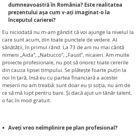
dumneavoastră în România? Este realitatea
prezentului așa cum v-ați imaginat-o la
începutul carierei?
Eu niciodată nu m-am gândit că voi ajunge la nivelul la
care sunt acum, din toate punctele de vedere. Al
sănătății, în primul rând. La 73 de ani nu mai cântă
nimeni „Aida”, „Nabucco”, „Faust”, nicaieri. Am multe
proiecte profesionale, nu pot să onorez toate cererile
din cauza lipsei timpului. Se plătește foarte puțin la
noi în țară, însă eu cu partea financiară a acestei
meserii nu am treabă: sunt doar eu și soția, nu am de
ce să mă lupt pentru bani. Și dacă ajut un tânăr talent,
o fac în mod gratuit.
Aveți vreo neîmplinire pe plan profesional?