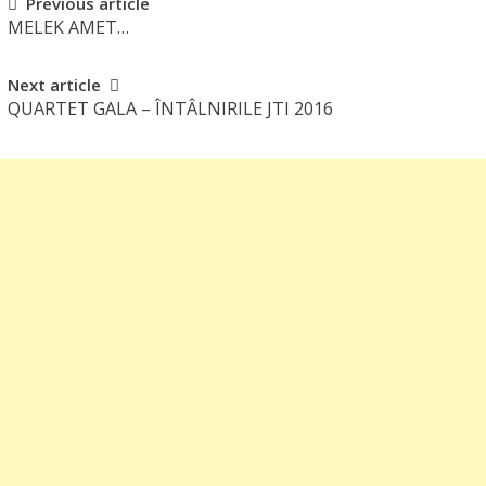
Post
Previous article
MELEK AMET…
navigation
Next article
QUARTET GALA – ÎNTÂLNIRILE JTI 2016