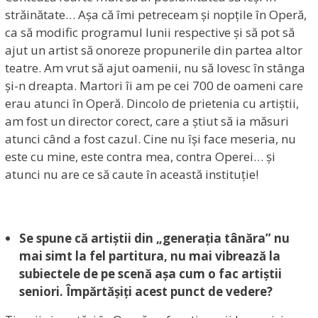
străinătate… Așa că îmi petreceam și nopțile în Operă,
ca să modific programul lunii respective și să pot să
ajut un artist să onoreze propunerile din partea altor
teatre. Am vrut să ajut oamenii, nu să lovesc în stânga
și-n dreapta. Martori îi am pe cei 700 de oameni care
erau atunci în Operă. Dincolo de prietenia cu artiștii,
am fost un director corect, care a știut să ia măsuri
atunci când a fost cazul. Cine nu își face meseria, nu
este cu mine, este contra mea, contra Operei… și
atunci nu are ce să caute în această instituție!
Se spune că artiștii din „generația tânăra” nu
mai simt la fel partitura, nu mai vibrează la
subiectele de pe scenă așa cum o fac artiștii
seniori. Împărtășiți acest punct de vedere?