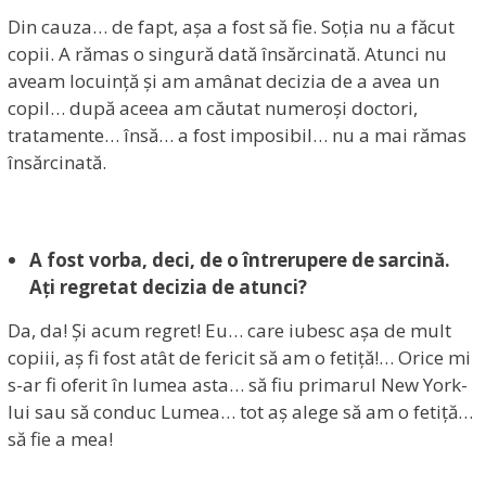
Din cauza… de fapt, așa a fost să fie. Soția nu a făcut
copii. A rămas o singură dată însărcinată. Atunci nu
aveam locuință și am amânat decizia de a avea un
copil… după aceea am căutat numeroși doctori,
tratamente… însă… a fost imposibil… nu a mai rămas
însărcinată.
A fost vorba, deci, de o întrerupere de sarcină.
Ați regretat decizia de atunci?
Da, da! Și acum regret! Eu… care iubesc așa de mult
copiii, aș fi fost atât de fericit să am o fetiță!… Orice mi
s-ar fi oferit în lumea asta… să fiu primarul New York-
lui sau să conduc Lumea… tot aș alege să am o fetiță…
să fie a mea!