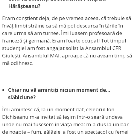
Hărășteanu?
Eram conștient deja, de pe vremea aceea, că trebuie să
învăț limbi străine ca să mă pot descurca în țările în
care urma să am turnee. Îmi luasem profesoară de
franceză și germană. Eram foarte ocupat! Tot timpul
studenției am fost angajat solist la Ansamblul CFR
Giulești, Ansamblul MAI, aproape că nu aveam timp să
mă odihnesc.
Chiar nu vă amintiți niciun moment de…
slăbiciune?
Îmi amintesc că, la un moment dat, celebrul Ion
Dichiseanu m-a invitat să ieșim într-o seară undeva
unde nu mai fusesem în viața mea: m-a dus la un bar
de noapte – fum, gălăgie, a fost un spectacol cu femei