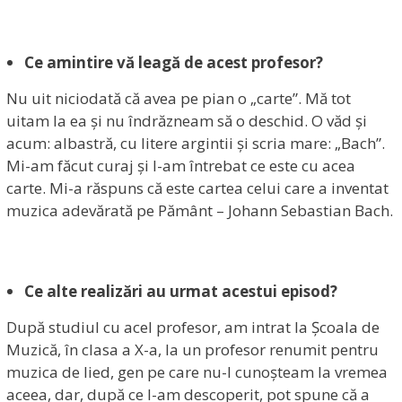
Ce amintire vă leagă de acest profesor?
Nu uit niciodată că avea pe pian o „carte”. Mă tot
uitam la ea și nu îndrăzneam să o deschid. O văd și
acum: albastră, cu litere argintii și scria mare: „Bach”.
Mi-am făcut curaj și l-am întrebat ce este cu acea
carte. Mi-a răspuns că este cartea celui care a inventat
muzica adevărată pe Pământ – Johann Sebastian Bach.
Ce alte realizări au urmat acestui episod?
După studiul cu acel profesor, am intrat la Școala de
Muzică, în clasa a X-a, la un profesor renumit pentru
muzica de lied, gen pe care nu-l cunoșteam la vremea
aceea, dar, după ce l-am descoperit, pot spune că a