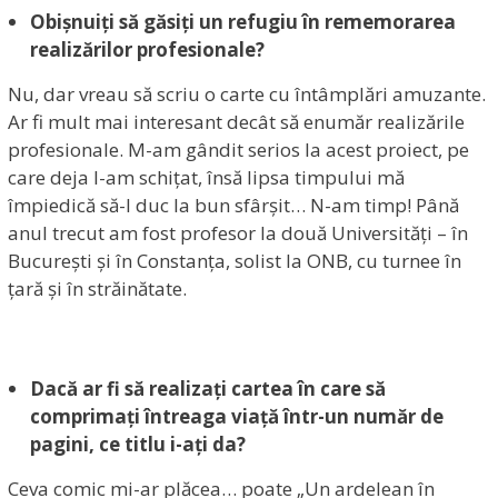
Obișnuiți să găsiți un refugiu în rememorarea
realizărilor profesionale?
Nu, dar vreau să scriu o carte cu întâmplări amuzante.
Ar fi mult mai interesant decât să enumăr realizările
profesionale. M-am gândit serios la acest proiect, pe
care deja l-am schițat, însă lipsa timpului mă
împiedică să-l duc la bun sfârșit… N-am timp! Până
anul trecut am fost profesor la două Universități – în
București și în Constanța, solist la ONB, cu turnee în
țară și în străinătate.
Dacă ar fi să realizați cartea în care să
comprimați întreaga viață într-un număr de
pagini, ce titlu i-ați da?
Ceva comic mi-ar plăcea… poate „Un ardelean în