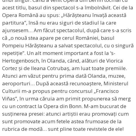
acest titlu, basul din spectacol s-a îmbolnăvit. Cei de la
Opera Română au spus: „Hărășteanu învață această
partitura”, însă nu erau siguri de stadiul la care
ajunsesem… Am făcut spectacolul, după care s-a scris
că „o nouă stea apare pe cerul României, basul
Pompeiu Hărășteanu a salvat spectacolul, cu o singură
repetiție”. Un alt moment important a fost la ‘s-
Hertogenbosch, în Olanda, când, alături de Viorica
Cortez și de Ileana Cotrubaș, am luat toate premiile.
Atunci am văzut pentru prima dată Olanda, muzee,
aeroporturi… După această recunoaștere, Ministerul
Culturii m-a propus pentru concursul „Francisco
Viñas”, în urma căruia am primit propunerea să merg
cu un contract la Opera din Bonn. M-am bucurat de
susținerea presei: atunci artiștii erau promovați cum
sunt promovate acum fetele astea frumoase de la
rubrica de modă… sunt pline toate revistele de ele!