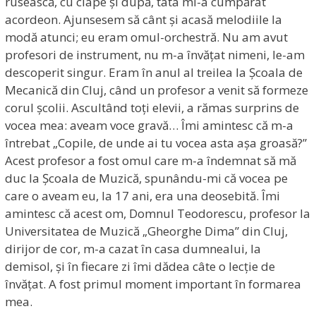
rusească, cu clape și după, tata mi-a cumpărat
acordeon. Ajunsesem să cânt și acasă melodiile la
modă atunci; eu eram omul-orchestră. Nu am avut
profesori de instrument, nu m-a învățat nimeni, le-am
descoperit singur. Eram în anul al treilea la Școala de
Mecanică din Cluj, când un profesor a venit să formeze
corul școlii. Ascultând toți elevii, a rămas surprins de
vocea mea: aveam voce gravă… Îmi amintesc că m-a
întrebat „Copile, de unde ai tu vocea asta așa groasă?”
Acest profesor a fost omul care m-a îndemnat să mă
duc la Școala de Muzică, spunându-mi că vocea pe
care o aveam eu, la 17 ani, era una deosebită. Îmi
amintesc că acest om, Domnul Teodorescu, profesor la
Universitatea de Muzică „Gheorghe Dima” din Cluj,
dirijor de cor, m-a cazat în casa dumnealui, la
demisol, și în fiecare zi îmi dădea câte o lecție de
învățat. A fost primul moment important în formarea
mea.