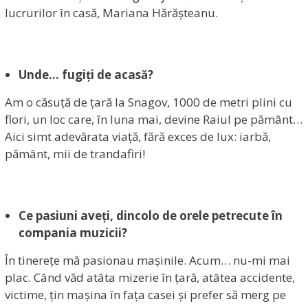
lucrurilor în casă, Mariana Hărășteanu.
Unde… fugiți de acasă?
Am o căsuță de țară la Snagov, 1000 de metri plini cu
flori, un loc care, în luna mai, devine Raiul pe pământ…
Aici simt adevărata viață, fără exces de lux: iarbă,
pământ, mii de trandafiri!
Ce pasiuni aveți, dincolo de orele petrecute în
compania muzicii?
În tinerețe mă pasionau mașinile. Acum… nu-mi mai
plac. Când văd atâta mizerie în țară, atâtea accidente,
victime, țin mașina în fața casei și prefer să merg pe