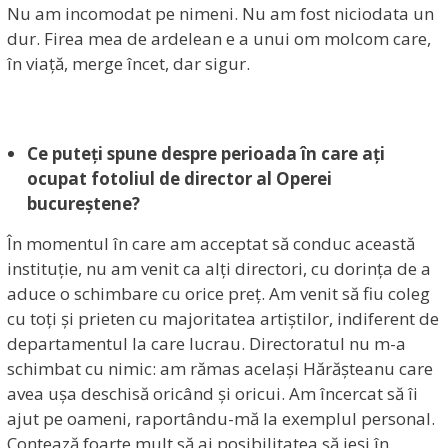
Nu am incomodat pe nimeni. Nu am fost niciodata un
dur. Firea mea de ardelean e a unui om molcom care,
în viață, merge încet, dar sigur.
Ce puteți spune despre perioada în care ați
ocupat fotoliul de director al Operei
bucureștene?
În momentul în care am acceptat să conduc această
instituție, nu am venit ca alți directori, cu dorința de a
aduce o schimbare cu orice preț. Am venit să fiu coleg
cu toți și prieten cu majoritatea artiștilor, indiferent de
departamentul la care lucrau. Directoratul nu m-a
schimbat cu nimic: am rămas același Hărășteanu care
avea ușa deschisă oricând și oricui. Am încercat să îi
ajut pe oameni, raportându-mă la exemplul personal.
Contează foarte mult să ai posibilitatea să ieși în