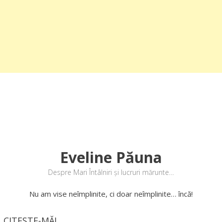
Eveline Păuna
Despre Mari Întâlniri și lucruri mărunte…
Nu am vise neîmplinite, ci doar neîmplinite… încă!
CITEȘTE-MĂ!