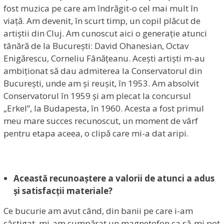
fost muzica pe care am îndrăgit-o cel mai mult în
viață. Am devenit, în scurt timp, un copil plăcut de
artiștii din Cluj. Am cunoscut aici o generație atunci
tânără de la București: David Ohanesian, Octav
Enigărescu, Corneliu Fânățeanu. Acești artiști m-au
ambiționat să dau admiterea la Conservatorul din
București, unde am și reușit, în 1953. Am absolvit
Conservatorul în 1959 și am plecat la concursul
„Erkel”, la Budapesta, în 1960. Acesta a fost primul
meu mare succes recunoscut, un moment de vârf
pentru etapa aceea, o clipă care mi-a dat aripi.
Această recunoaștere a valorii de atunci a adus
și satisfacții materiale?
Ce bucurie am avut când, din banii pe care i-am
câștigat, mi-am cumpărat un magnetofon ca să-mi pot