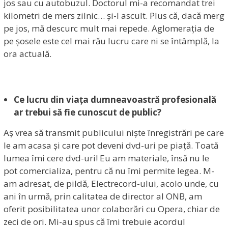
jos sau cu autobuzul. Doctorul mi-a recomandat trei
kilometri de mers zilnic… și-l ascult. Plus că, dacă merg
pe jos, mă descurc mult mai repede. Aglomerația de
pe șosele este cel mai rău lucru care ni se întâmplă, la
ora actuală.
Ce lucru din viața dumneavoastră profesională
ar trebui să fie cunoscut de public?
Aș vrea să transmit publicului niște înregistrări pe care
le am acasa și care pot deveni dvd-uri pe piață. Toată
lumea îmi cere dvd-uri! Eu am materiale, însă nu le
pot comercializa, pentru că nu îmi permite legea. M-
am adresat, de pildă, Electrecord-ului, acolo unde, cu
ani în urmă, prin calitatea de director al ONB, am
oferit posibilitatea unor colaborări cu Opera, chiar de
zeci de ori. Mi-au spus că îmi trebuie acordul