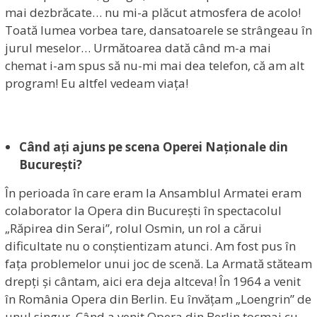
mai dezbrăcate… nu mi-a plăcut atmosfera de acolo!
Toată lumea vorbea tare, dansatoarele se strângeau în
jurul meselor… Următoarea dată când m-a mai
chemat i-am spus să nu-mi mai dea telefon, că am alt
program! Eu altfel vedeam viața!
Când ați ajuns pe scena Operei Naționale din
București?
În perioada în care eram la Ansamblul Armatei eram
colaborator la Opera din București în spectacolul
„Răpirea din Serai”, rolul Osmin, un rol a cărui
dificultate nu o conștientizam atunci. Am fost pus în
fața problemelor unui joc de scenă. La Armată stăteam
drepți și cântam, aici era deja altceva! În 1964 a venit
în România Opera din Berlin. Eu învățam „Loengrin” de
unul singur. Când a venit Opera din Berlin tocmai cu