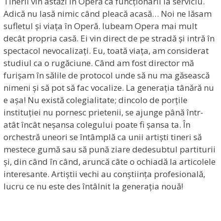
Tinerii vin astăzi în Operă ca funcționarii la serviciu.
Adică nu lasă nimic când pleacă acasă… Noi ne lăsam
sufletul și viața în Operă. Iubeam Opera mai mult
decât propria casă. Ei vin direct de pe stradă și intră în
spectacol nevocalizați. Eu, toată viața, am considerat
studiul ca o rugăciune. Când am fost director mă
furișam în sălile de protocol unde să nu ma găsească
nimeni și să pot să fac vocalize. La generația tânără nu
e așa! Nu există colegialitate; dincolo de porțile
instituției nu pornesc prietenii, se ajunge până într-
atât încât neșansa colegului poate fi șansa ta. În
orchestră uneori se întâmplă ca unii artiști tineri să
mestece gumă sau să pună ziare dedesubtul partiturii
și, din când în când, aruncă câte o ochiadă la articolele
interesante. Artiștii vechi au conștiința profesională,
lucru ce nu este des întâlnit la generația nouă!