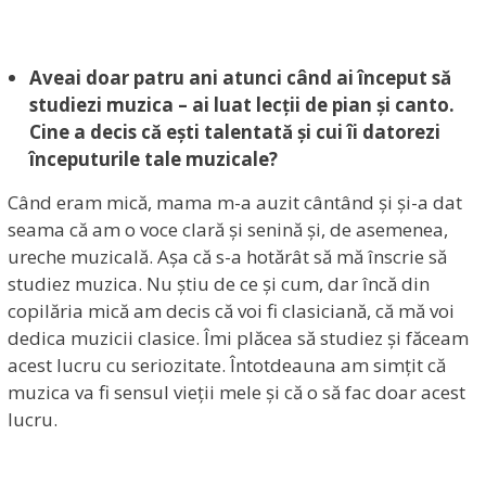
Aveai doar patru ani atunci când ai început să
studiezi muzica – ai luat lecții de pian și canto.
Cine a decis că ești talentată și cui îi datorezi
începuturile tale muzicale?
Când eram mică, mama m-a auzit cântând și și-a dat
seama că am o voce clară și senină și, de asemenea,
ureche muzicală. Așa că s-a hotărât să mă înscrie să
studiez muzica. Nu știu de ce și cum, dar încă din
copilăria mică am decis că voi fi clasiciană, că mă voi
dedica muzicii clasice. Îmi plăcea să studiez și făceam
acest lucru cu seriozitate. Întotdeauna am simțit că
muzica va fi sensul vieții mele și că o să fac doar acest
lucru.