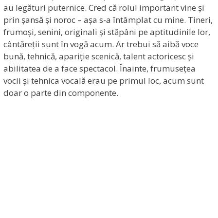
au legături puternice. Cred că rolul important vine și
prin șansă și noroc – așa s-a întâmplat cu mine. Tineri,
frumoși, senini, originali și stăpâni pe aptitudinile lor,
cântăreții sunt în vogă acum. Ar trebui să aibă voce
bună, tehnică, apariție scenică, talent actoricesc și
abilitatea de a face spectacol. Înainte, frumusețea
vocii și tehnica vocală erau pe primul loc, acum sunt
doar o parte din componente.