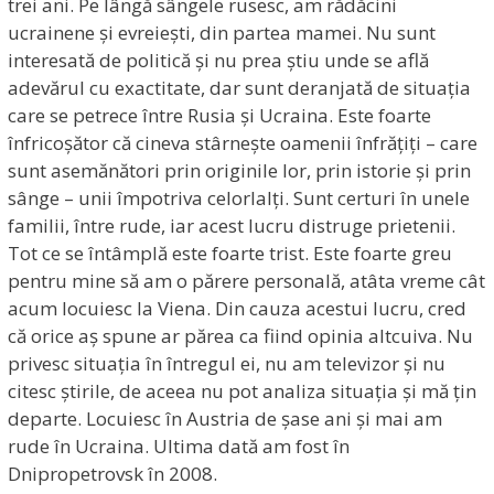
trei ani. Pe lângă sângele rusesc, am rădăcini
ucrainene și evreiești, din partea mamei. Nu sunt
interesată de politică și nu prea știu unde se află
adevărul cu exactitate, dar sunt deranjată de situația
care se petrece între Rusia și Ucraina. Este foarte
înfricoșător că cineva stârnește oamenii înfrățiți – care
sunt asemănători prin originile lor, prin istorie și prin
sânge – unii împotriva celorlalți. Sunt certuri în unele
familii, între rude, iar acest lucru distruge prietenii.
Tot ce se întâmplă este foarte trist. Este foarte greu
pentru mine să am o părere personală, atâta vreme cât
acum locuiesc la Viena. Din cauza acestui lucru, cred
că orice aș spune ar părea ca fiind opinia altcuiva. Nu
privesc situația în întregul ei, nu am televizor și nu
citesc știrile, de aceea nu pot analiza situația și mă țin
departe. Locuiesc în Austria de șase ani și mai am
rude în Ucraina. Ultima dată am fost în
Dnipropetrovsk în 2008.