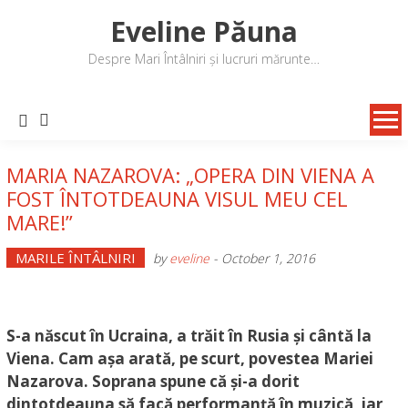
Skip
Eveline Păuna
to
content
Despre Mari Întâlniri și lucruri mărunte…
MARIA NAZAROVA: „OPERA DIN VIENA A
FOST ÎNTOTDEAUNA VISUL MEU CEL
MARE!”
MARILE ÎNTÂLNIRI
by
eveline
-
October 1, 2016
S-a născut în Ucraina, a trăit în Rusia și cântă la
Viena. Cam așa arată, pe scurt, povestea Mariei
Nazarova. Soprana spune că și-a dorit
dintotdeauna să facă performanță în muzică, iar