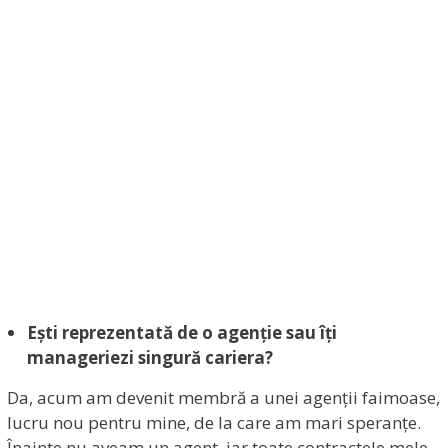
Ești reprezentată de o agenție sau îți
manageriezi singură cariera?
Da, acum am devenit membră a unei agenții faimoase,
lucru nou pentru mine, de la care am mari speranțe.
Înainte nu aveam un agent, iar toate contractele mele