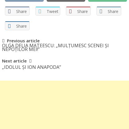
Share
Tweet
Share
Share
Share
Post
Previous article
OLGA DELIA MATEESCU: „MULȚUMESC SCENEI ȘI
navigation
NEPOȚILOR MEI!”
Next article
„IDOLUL ȘI ION ANAPODA”