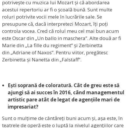
potrivește cu muzica lui Mozart și că abordarea
acestui repertoriu ar fi o școală bună. Sunt multe
roluri potrivite vocii mele în lucrările sale. Se
presupune că, dacă interpretezi Mozart, îți poți
controla vocea. Cred că rolul meu cel mai bun acum
este Oscar din „Un ballo in maschera”. Alte două ar fi
Marie din „La fille du regiment” și Zerbinetta
din „Adriane of Naxos”. Pentru viitor, pregătesc
Zerbinetta și Nanetta din „Falstaff”.
Ești soprană de coloratură. Cât de greu este să
ajungi să ai succes în 2016, când managementul
artistic pare atât de legat de agențiile mari de
impresariat?
Sunt o mulțime de cântăreți buni acum și, așa este, în
teatrele de operă este o luptă la nivelul agențiilor care