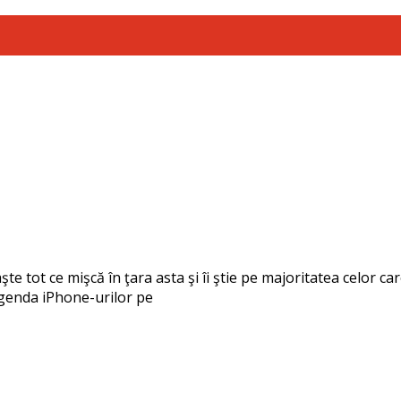
ot ce mişcă în ţara asta şi îi ştie pe majoritatea celor care 
n agenda iPhone-urilor pe