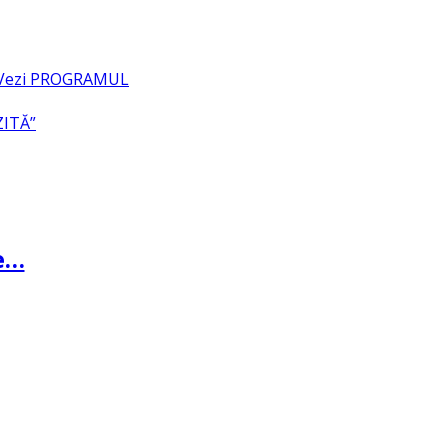
– Vezi PROGRAMUL
ZITĂ”
te…