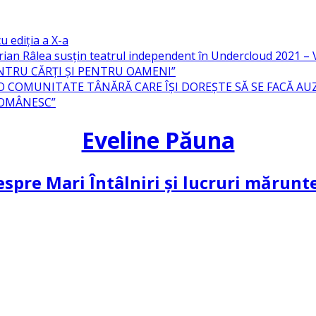
u ediția a X-a
ian Râlea susțin teatrul independent în Undercloud 2021 
NTRU CĂRȚI ȘI PENTRU OAMENI”
 O COMUNITATE TÂNĂRĂ CARE ÎȘI DOREȘTE SĂ SE FACĂ AU
ROMÂNESC”
Eveline Păuna
spre Mari Întâlniri și lucruri mărun