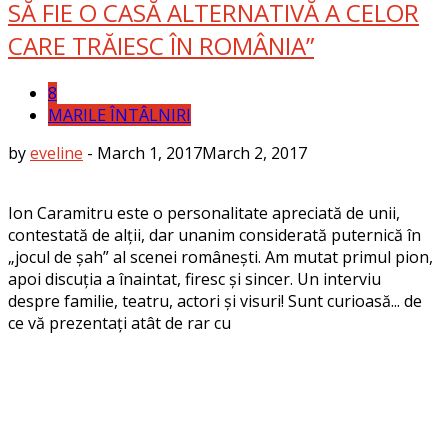
SĂ FIE O CASĂ ALTERNATIVĂ A CELOR
CARE TRĂIESC ÎN ROMÂNIA”
8
MARILE ÎNTÂLNIRI
by
eveline
-
March 1, 2017
March 2, 2017
Ion Caramitru este o personalitate apreciată de unii,
contestată de alții, dar unanim considerată puternică în
„jocul de șah” al scenei românești. Am mutat primul pion,
apoi discuția a înaintat, firesc și sincer. Un interviu
despre familie, teatru, actori și visuri! Sunt curioasă... de
ce vă prezentați atât de rar cu