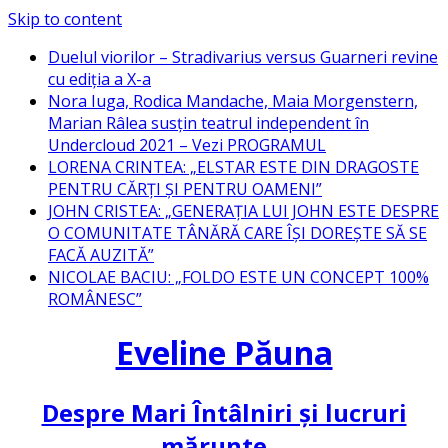
Skip to content
Duelul viorilor – Stradivarius versus Guarneri revine
cu ediția a X-a
Nora Iuga, Rodica Mandache, Maia Morgenstern,
Marian Râlea susțin teatrul independent în
Undercloud 2021 – Vezi PROGRAMUL
LORENA CRINTEA: „ELSTAR ESTE DIN DRAGOSTE
PENTRU CĂRȚI ȘI PENTRU OAMENI”
JOHN CRISTEA: „GENERAȚIA LUI JOHN ESTE DESPRE
O COMUNITATE TÂNĂRĂ CARE ÎȘI DOREȘTE SĂ SE
FACĂ AUZITĂ”
NICOLAE BACIU: „FOLDO ESTE UN CONCEPT 100%
ROMÂNESC”
Eveline Păuna
Despre Mari Întâlniri și lucruri
mărunte…