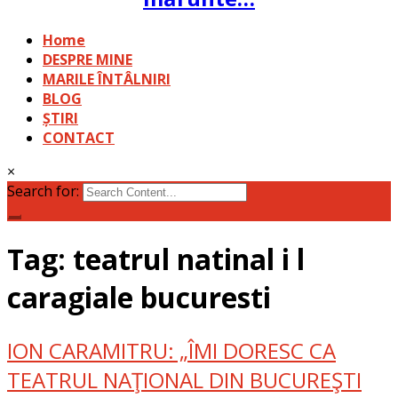
Home
DESPRE MINE
MARILE ÎNTÂLNIRI
BLOG
ȘTIRI
CONTACT
×
Search for:
Tag: teatrul natinal i l
caragiale bucuresti
ION CARAMITRU: „ÎMI DORESC CA
TEATRUL NAŢIONAL DIN BUCUREŞTI