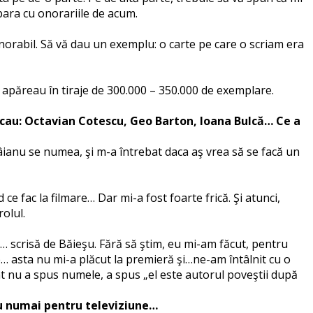
para cu onorariile de acum.
 onorabil. Să vă dau un exemplu: o carte pe care o scriam era
le apăreau în tiraje de 300.000 – 350.000 de exemplare.
ucau: Octavian Cotescu, Geo Barton, Ioana Bulcă… Ce a
âianu se numea, şi m-a întrebat daca aş vrea să se facă un
ce fac la filmare… Dar mi-a fost foarte frică. Şi atunci,
olul.
… scrisă de Băieşu. Fără să ştim, eu mi-am făcut, pentru
e… asta nu mi-a plăcut la premieră şi…ne-am întâlnit cu o
at nu a spus numele, a spus „el este autorul poveştii după
cru numai pentru televiziune…