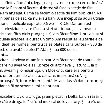
 definitiv România, legal, dar pe vremea aceea era crimă să
ajase la Recom şi Recomul dorea să facă o secţie de film
-am angajat. Urma să facem o secţie de film publicitar. Nu
din pânză de sac, că nu erau bani. Am început să adun utilaje
iziune – pelicule expirate „Orwo” – R.D.G. Dar am fost
 televiziune, care făceau şi ei un ciubuc şi ei veneau cu
 stat, fără nicio pungăşie. Şi am făcut filme. Unul a luat şi
ulele acestea, a durat un timp. Am reuşit să iau tarifele de
– „Ideal” se numea, pentru că se plătea ca la Buftea – 800 de
, o cravată de efect”. Atât! Și lua 800 de lei.
ment…
licitar… Undeva m-am încurcat. Am făcut rost de toate – de
re nu avea voie să lucreze cu altcineva. Şi atunci… la o
lm, aveam şi o maşinuţă, un Moskvici, care era pentru
, un prieten de-al meu, cel care, împreună cu Virgil
ă, proaspătă, foarte interesantă. M-am dus să dau concurs şi
, dar să fii pe schemă, mi se spunea…
xcelent, Ovidiu Drugă, şi am plecat în Deltă. La un răsărit
re draga lui” şi fond muzical de love story. Şi l-a văzut