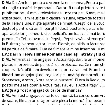
D.M.:
Da. Am fost pentru o vreme la emisiunea „Pentru patrie
ai relaţii cu astfel de persoane. Datorită unui prieten, care
publicitar pe 16 mm – televiziunea lucra tot pe 16 mm, mai
exista sediu, am reusit la o clădire în ruină, vizavi de fost
de la Televiziune, nişte aparate de filmat ruseşti, de la Stu
deştept pentru că am împărțit în două posturile pe care le-
aparatele lor şi, uneori, şi cu peliculă, am luat cele mai bu
premiu, în Cehoslovacia, cu Pepsi, „Pepsi –avânt şi energie”
la Buftea şi veneau actorii mari. Piersic, de pildă, a făcut 
lei pe ziua de filmare. Ziua de filmare la mine însemna 10 min
E.P.: Dar în Televiziunea Română când aţi intrat? Ştiu c
D.M.:
Am vrut să mă angajez la Actualităţi, dar, la un mome
platou improvizat, de peliculă, de proiectoare… Ce n-am şti
cooperativă, plăteam developarea, prin virament. Eram bine 
filmări, am angajat şi doi regizori pe jumătăţi de normă – u
Stoenescu, a scris „Nota zero la purtare”. El era la Radio, 
postul meu era doar la Actualităţi. Păi, eu la Actualităţi?! 
E.P.: Şi aţi fost angajat cu carte de muncă?
D.M.:
Am fost angajat cu carte de muncă. La concurs am vrut 
de soare, filmam un dragor care pleca la muncă. Începeam r