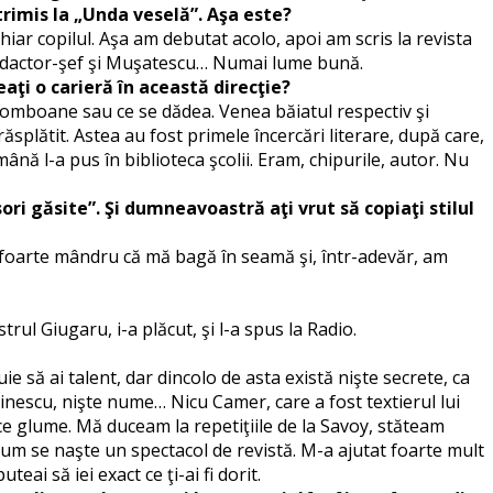
trimis la „Unda veselă”. Aşa este?
hiar copilul. Aşa am debutat acolo, apoi am scris la revista
 redactor-şef şi Muşatescu… Numai lume bună.
eaţi o carieră în această direcţie?
bomboane sau ce se dădea. Venea băiatul respectiv şi
ăsplătit. Astea au fost primele încercări literare, după care,
ână l-a pus în biblioteca şcolii. Eram, chipurile, autor. Nu
ori găsite”. Şi dumneavoastră aţi vrut să copiaţi stilul
m foarte mândru că mă bagă în seamă şi, într-adevăr, am
rul Giugaru, i-a plăcut, şi l-a spus la Radio.
 să ai talent, dar dincolo de asta există nişte secrete, ca
inescu, nişte nume… Nicu Camer, care a fost textierul lui
face glume. Mă duceam la repetiţiile de la Savoy, stăteam
cum se naşte un spectacol de revistă. M-a ajutat foarte mult
eai să iei exact ce ţi-ai fi dorit.