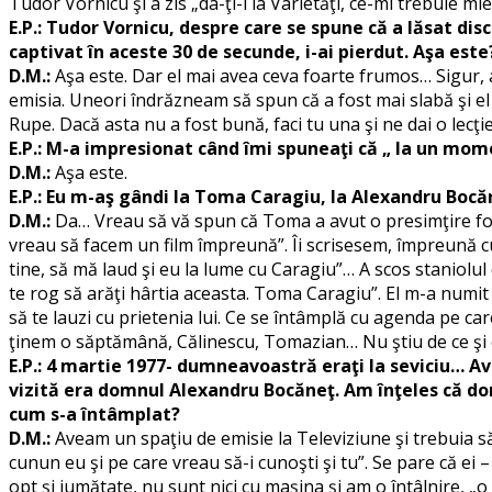
Tudor Vornicu şi a zis „da-ţi-l la Varietăţi, ce-mi trebuie mie 
E.P.: Tudor Vornicu, despre care se spune că a lăsat disci
captivat în aceste 30 de secunde, i-ai pierdut. Aşa este
D.M.:
Aşa este. Dar el mai avea ceva foarte frumos… Sigur, a
emisia. Uneori îndrăzneam să spun că a fost mai slabă şi e
Rupe. Dacă asta nu a fost bună, faci tu una şi ne dai o lecţie”.
E.P.: M-a impresionat când îmi spuneaţi că „ la un mom
D.M.:
Aşa este.
E.P.: Eu m-aş gândi la Toma Caragiu, la Alexandru Bocă
D.M.:
Da… Vreau să vă spun că Toma a avut o presimţire foarte
vreau să facem un film împreună”. Îi scrisesem, împreună cu
tine, să mă laud şi eu la lume cu Caragiu”… A scos staniolul 
te rog să arăţi hârtia aceasta. Toma Caragiu”. El m-a numit
să te lauzi cu prietenia lui. Ce se întâmplă cu agenda pe 
ţinem o săptămână, Călinescu, Tomazian… Nu ştiu de ce şi 
E.P.: 4 martie 1977- dumneavoastră eraţi la seviciu… Av
vizită era domnul Alexandru Bocăneţ. Am înţeles că domn
cum s-a întâmplat?
D.M.:
Aveam un spaţiu de emisie la Televiziune şi trebuia să 
cunun eu şi pe care vreau să-i cunoşti şi tu”. Se pare că ei –
opt şi jumătate, nu sunt nici cu maşina şi am o întâlnire, 