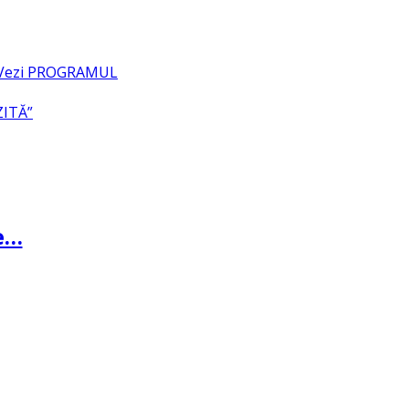
– Vezi PROGRAMUL
ZITĂ”
te…