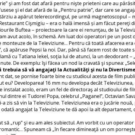
” şi am fost dat afară pentru nişte prieteni care au părăsit
 fusese şi el dat afară de la „Pentru patrie”, dar care se ang
 tărziu a apărut telerecordingul, pe urmă magnetoscopul – m
ul Restaurant Cişmigiu – era o hală imensă și am făcut pereţi 
diourile Buftea – proiectoare la care ei renunţau, de la Telev
am avut acolo, în schemă. Am luat doi operatori pe un post de
ne monteuze de la Televiziune… Pentru că toată afacerea era de
, că apăruse Pepsi la noi. Dar, până să facem rost de toate sc
reclamă cu Tatiana Iekel, soţia lui de atunci, la un deodorant 
ute. De exemplu: îşi făcea un nod la cravată şi spunea: „Select
ă trebuia să vă angajaţi la Actualităţi şi nu la Divertis
nt dat, se pornise foarte bine cu studioul acesta de film pub
ut eu? Developarea! 16 mm nu developa decât Televiziunea, ca
instalat acolo, eram un fel de directoraş al studioului de fi
nul dintre ei Tudorel Popa, celebrul „Paganel”, Octavian Sava
mi-a zis să vin la Televiziune. Televiziunea era o jucărie nou
Ei… odată angajat la Televiziune te dă apoi la alt departament
să „rup” şi eu am ales subiectul. Am vorbit cu un operator e
omantic… Spuneam că „în fiecare dimineaţă un om porneşte căt