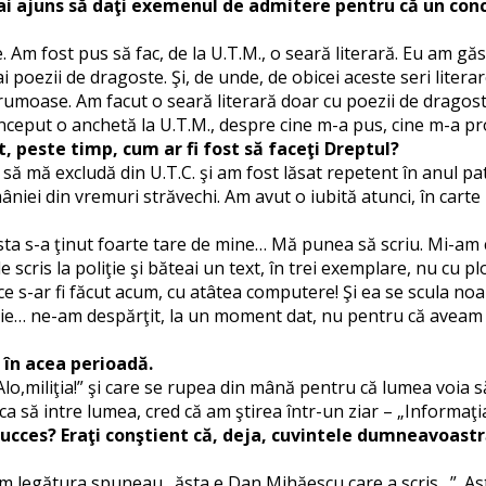
 mai ajuns să daţi exemenul de admitere pentru că un concur
 Am fost pus să fac, de la U.T.M., o seară literară. Eu am găs
ai poezii de dragoste. Şi, de unde, de obicei aceste seri liter
umoase. Am facut o seară literară doar cu poezii de dragoste.
început o anchetă la U.T.M., despre cine m-a pus, cine m-a pr
it, peste timp, cum ar fi fost să faceţi Dreptul?
 să mă excludă din U.T.C. şi am fost lăsat repetent în anul 
niei din vremuri străvechi. Am avut o iubită atunci, în carte
sta s-a ţinut foarte tare de mine… Mă punea să scriu. Mi-am 
de scris la poliţie şi băteai un text, în trei exemplare, nu c
e s-ar fi făcut acum, cu atâtea computere! Şi ea se scula noa
ie… ne-am despărţit, la un moment dat, nu pentru că aveam o
 în acea perioadă.
,miliţia!” şi care se rupea din mână pentru că lumea voia să-
să intre lumea, cred că am ştirea într-un ziar – „Informaţia
 succes? Eraţi conştient că, deja, cuvintele dumneavoast
m legătura spuneau „ăsta e Dan Mihăescu care a scris…”. Asta