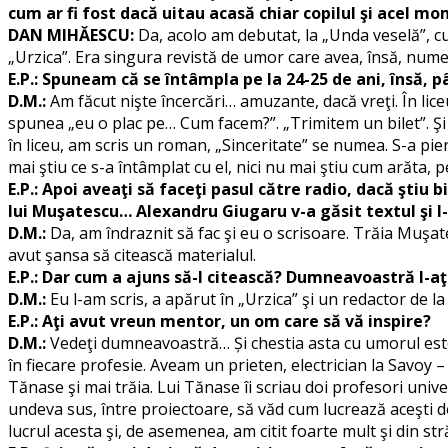
cum ar fi fost dacă uitau acasă chiar copilul şi acel mo
DAN MIHĂESCU:
Da, acolo am debutat, la „Unda veselă”, cu 
„Urzica”. Era singura revistă de umor care avea, însă, num
E.P.: Spuneam că se întâmpla pe la 24-25 de ani, însă, p
D.M.:
Am făcut nişte încercări… amuzante, dacă vreţi. În li
spunea „eu o plac pe… Cum facem?”. „Trimitem un bilet”. Şi eu
în liceu, am scris un roman, „Sinceritate” se numea. S-a pier
mai ştiu ce s-a întâmplat cu el, nici nu mai ştiu cum arăta,
E.P.: Apoi aveaţi să faceţi pasul către radio, dacă ştiu
lui Muşatescu… Alexandru Giugaru v-a găsit textul şi l-a
D.M.:
Da, am îndraznit să fac şi eu o scrisoare. Trăia Muşa
avut şansa să citească materialul.
E.P.: Dar cum a ajuns să-l citească? Dumneavoastră l-aţi
D.M.:
Eu l-am scris, a apărut în „Urzica” şi un redactor de la
E.P.: Aţi avut vreun mentor, un om care să vă inspire?
D.M.:
Vedeţi dumneavoastră… Și chestia asta cu umorul este un
în fiecare profesie. Aveam un prieten, electrician la Savoy
Tănase şi mai trăia. Lui Tănase îi scriau doi profesori unive
undeva sus, între proiectoare, să văd cum lucrează aceşti d
lucrul acesta şi, de asemenea, am citit foarte mult şi din străi