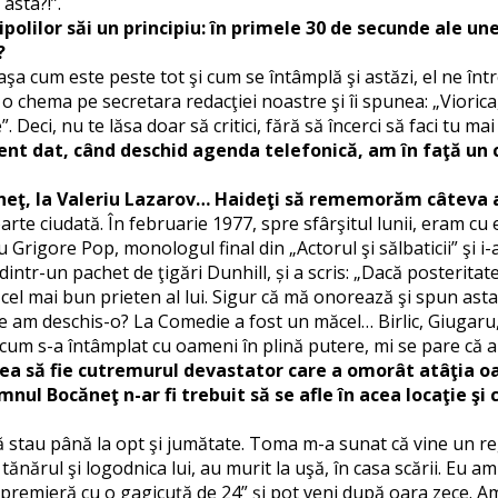
asta?!”.
polilor săi un principiu: în primele 30 de secunde ale unei
?
şa cum este peste tot şi cum se întâmplă şi astăzi, el ne în
l o chema pe secretara redacţiei noastre şi îi spunea: „Vior
 Deci, nu te lăsa doar să critici, fără să încerci să faci tu mai
ent dat, când deschid agenda telefonică, am în faţă un c
neţ, la Valeriu Lazarov… Haideţi să rememorăm câteva am
 ciudată. În februarie 1977, spre sfârşitul lunii, eram cu el
 Grigore Pop, monologul final din „Actorul şi sălbaticii” şi 
dintr-un pachet de ţigări Dunhill, și a scris: „Dacă posteritate
 cel mai bun prieten al lui. Sigur că mă onorează şi spun as
care am deschis-o? La Comedie a fost un măcel… Birlic, Giugar
cum s-a întâmplat cu oameni în plină putere, mi se pare că 
ea să fie cutremurul devastator care a omorât atâţia oam
ul Bocăneţ n-ar fi trebuit să se afle în acea locaţie şi
stau până la opt şi jumătate. Toma m-a sunat că vine un regiz
 tănărul şi logodnica lui, au murit la uşă, în casa scării. Eu 
„o premieră cu o gagicuţă de 24” şi pot veni după oara zece.