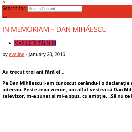
×
Search for:
IN MEMORIAM – DAN MIHĂESCU
MARILE ÎNTÂLNIRI
by
eveline
-
January 23, 2016
Au trecut trei ani fără el…
Pe Dan Mihăescu l-am cunoscut cerându-i o declarație d
interviu. Peste ceva vreme, am aflat vestea că Dan Mihă
televizor, m-a sunat și mi-a spus, cu emoție, „Să nu te l