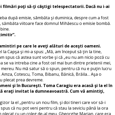
 filmări poţi să-ţi câştigi telespectatorii. Dacă nu i-ai
treba după emisie, sâmbăta şi duminica, despre cum a fost
ica, sămbăta viitoare face domnul Mihăescu o emisie bombă.
 bine.
imitir”.
intiri pe care le aveţi alături de aceşti oameni.
 la Capşa şi mi-a spus: „Mă, am început să ţin la tine,
i-am spus că astea sunt vorbe şi că „eu nu am nicio poză cu
a se va intreba cine a fost cel mai bun dintre prietenii mei,
ta mereu. Nu mă satur să o spun, pentru că nu e puţin lucru
u, Amza, Cotescu, Toma, Bibanu, Bănică, Brăila… Aşa o
au plecat prea devreme.
eni şi în Bucureşti. Toma Caragiu era acasă şi la el în
 că eraţi invitat la dumneavoastră. Cum vă amintiţi,
or la el „pentru un nou film, şi doi tineri care vor să-i
am spus că nu pot veni pentru că stau la seviciu până la ora
 Am plecat cu un coleg de-al meu, Gheorghe Marian, care era