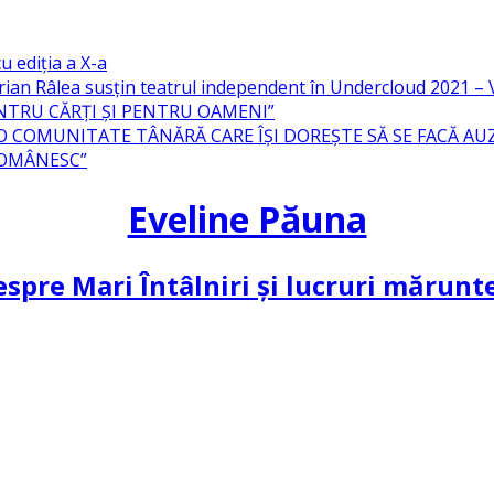
u ediția a X-a
ian Râlea susțin teatrul independent în Undercloud 2021 
NTRU CĂRȚI ȘI PENTRU OAMENI”
 O COMUNITATE TÂNĂRĂ CARE ÎȘI DOREȘTE SĂ SE FACĂ AU
ROMÂNESC”
Eveline Păuna
spre Mari Întâlniri și lucruri mărun