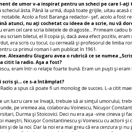
ment de umor v-a inspirat pentru un scheci pe care l-aţi 
scheciul ăsta. Până la urmă, după toate grijile, uitau acasă c
e notabile. Acolo a fost Baranga redactor- şef, acolo a fost
ână atunci, nu aţi cochetat cu ideea de a scrie, nu vă dor
ceu eram cel care scria bilețele de dragoste… Primeam cadou 
 scriam biletul, el îl copia şi, dacă avea efect pozitiv, eram r
dut, era scris cu tocul, cu cerneală şi profesorul de limba rom
 pentru ca primul roman l-am publicat în 1961.
 bine. Alexandru Giugaru avea o rubrică ce se numea „Scris
 citit la radio. Aşa a fost?
tescu, eram într-o relaţie foarte bună. Eram un puşti şi era
 scris şi… ce s-a întâmplat?
 Radio a spus că poate fi un monolog de succes. L-a citit maest
 lucru care se învaţă, trebuie să ai simţul umorului, trebuie
 – unde, pe vremea aia, colaborau Voinescu, Nicuşor Constant
rsitari, Durma şi Stoicovici. Deci nu era așa -vine cineva şi 
oi maeştri, Nicuşor Constantinescu şi Voinescu cu actorii şi 
ni şi de la noi. Dar la noi era mai greu că era cenzura şi nu put