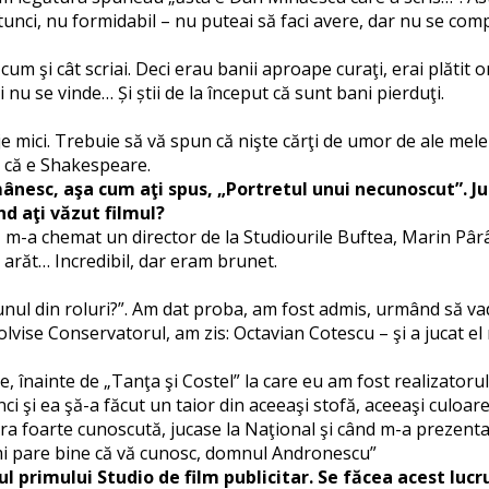
tunci, nu formidabil – nu puteai să faci avere, dar nu se com
 cum şi cât scriai. Deci erau banii aproape curaţi, erai plătit
i nu se vinde… Și știi de la început că sunt bani pierduţi.
raje mici. Trebuie să vă spun că nişte cărţi de umor de ale me
i că e Shakespeare.
omânesc, aşa cum aţi spus,
„
Portretul unui necunoscut”. J
d aţi văzut filmul?
, m-a chemat un director de la Studiourile Buftea, Marin Pâr
 arăt… Incredibil, dar eram brunet.
 unul din roluri?”. Am dat proba, am fost admis, urmând să vad 
vise Conservatorul, am zis: Octavian Cotescu – şi a jucat el r
înainte de „Tanţa şi Costel” la care eu am fost realizatorul
i şi ea şă-a făcut un taior din aceeaşi stofă, aceeaşi culoar
 era foarte cunoscută, jucase la Naţional şi când m-a prezent
Îmi pare bine că vă cunosc, domnul Andronescu”
ul primului Studio de film publicitar. Se făcea acest lu