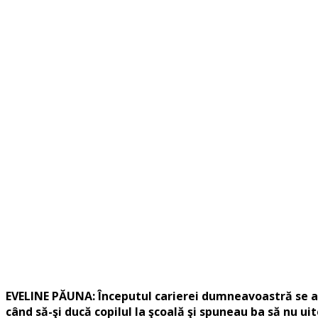
EVELINE PĂUNA: Începutul carierei dumneavoastră se află 
când să-şi ducă copilul la şcoală şi spuneau ba să nu ui