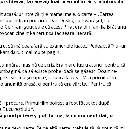
s literar, la care aţi luat premiul întâi, v-a întors din
it acasă, printre cărţile mamei mele, o carte – „Cartea
are cuprindeau poezii de Dan Deşliu, cu tovarăşul, cu
 Ce n-am ştiut eu e că acest Pillat era din familia Brătianu.
ovocat, cine mi-a cerut să fac seara literară…
patru, să mă dea afară cu examenele luate… Pedeapsă într-un
 i-am dăruit mai multe pagini…
cumpărat maşină de scris. Era mare lucru atunci, pentru că
u plombagină, ca să existe probe, dacă se găsesc, Doamne-
ptea şi citea şi rupea şi arunca la coş… M-a pornit către
 anumită presă, ci pentru că era vârsta… Pentru că
l procure. Primul film poliţist a fost făcut tot după
 Bucureștiului”.
ră prind putere şi pot forma, la un moment dat, o
 pe de-o parte. Pe de altă parte, trebuie să vă spun că mi