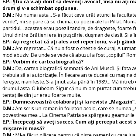
E.P.: Ştiu că v-aţi dorit să deveniţi avocat, însă nu aţi
drum şi v-a schimbat opţiunea.
D.M.:
Nu numai asta… S-a făcut ceva urât atunci la facultate.
verde”, mi se pare că se chema, cu poezii ale lui Pillat. Num
partidul… acestea erau poezii tandre, de dragoste, foarte fr
Unul dintre Brătieni era în puşcărie, duşman de clasă. Şi a 
E.P.: Aţi regretat că aţi ales acel repertoriu, v-aţi gând
D.M.:
Am regretat… Că nu a fost o chestie de curaj. A urmat
mod abuziv. De unde se vede că abuzul a fost „copilul” Româ
E.P.: Vorbim de cartea biografică?
D.M.:
Da, cartea biografică semnată de Ani Muscă. Şi fata a
trebuia să ai autorizaţie. În fiecare an te duceai cu maşina 
fereşte, manifeste. S-a ţinut asta până în 1989… Mă întreb c
drumul asta. O iubeam. Sigur că nu m-am purtat cum trebu
tentaţiile din jur erau foarte multe.
E.P.: Dumneavoastră colaboraţi şi la revista „Magazin”,
D.M.:
Am scris un roman în foileton acolo, care se numea „Alo
povestirea mea… La Cinema Patria se spărgeau geamurile ca 
E.P.: Începeaţi să aveţi succes. Cum aţi perceput acest
mişcare în masă?
D.M.:
Mi-a făcut plăcere pentru că nişte oameni cu care lua