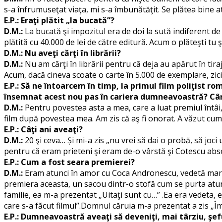
s-a înfrumuseţat viaţa, mi s-a îmbunătăţit. Se plătea bine a
E.P.: Eraţi plătit „la bucată”?
D.M.:
La bucată şi impozitul era de doi la sută indiferent de
plătită cu 40.000 de lei de către editură. Acum o plăteşti tu ş
D.M.: Nu aveţi cărţi în librării?
D.M.:
Nu am cărţi în librării pentru că deja au apărut în ti
Acum, dacă cineva scoate o carte în 5.000 de exemplare, zic
E.P.: Să ne întoarcem în timp, la primul film poliţist r
însemnat acest nou pas în cariera dumneavoastră? Cân
D.M.:
Pentru povestea asta a mea, care a luat premiul întâi
film după povestea mea. Am zis că aş fi onorat. A văzut cum
E.P.: Câţi ani aveaţi?
D.M.:
20 şi ceva… Și mi-a zis „nu vrei să dai o probă, să joci
pentru că eram prieteni şi eram de-o vârstă şi Cotescu absol
E.P.: Cum a fost seara premierei?
D.M.:
Eram atunci în amor cu Coca Andronescu, vedetă mare, 
premiera aceasta, un sacou dintr-o stofă cum se purta atunc
familie, ea m-a prezentat „Uitaţi sunt cu…” .Ea era vedeta,
care s-a făcut filmul”.Domnul căruia m-a prezentat a zis „
E.P.: Dumneavoastră aveaţi să deveniţi, mai târziu, şef