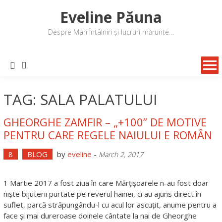
Skip
Eveline Păuna
to
content
Despre Mari Întâlniri și lucruri mărunte…
TAG: SALA PALATULUI
GHEORGHE ZAMFIR – „+100” DE MOTIVE
PENTRU CARE REGELE NAIULUI E ROMÂN
8
BLOG
by
eveline
-
March 2, 2017
1 Martie 2017 a fost ziua în care Mărțișoarele n-au fost doar
niște bijuterii purtate pe reverul hainei, ci au ajuns direct în
suflet, parcă străpungându-l cu acul lor ascuțit, anume pentru a
face și mai dureroase doinele cântate la nai de Gheorghe