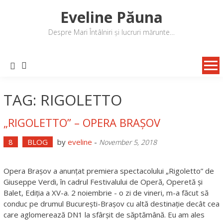
Skip
Eveline Păuna
to
content
Despre Mari Întâlniri și lucruri mărunte…
TAG: RIGOLETTO
„RIGOLETTO” – OPERA BRAȘOV
8
BLOG
by
eveline
-
November 5, 2018
Opera Brașov a anunțat premiera spectacolului „Rigoletto” de
Giuseppe Verdi, în cadrul Festivalului de Operă, Operetă și
Balet, Ediția a XV-a. 2 noiembrie - o zi de vineri, m-a făcut să
conduc pe drumul București-Brașov cu altă destinație decât cea
care aglomerează DN1 la sfârșit de săptămână. Eu am ales