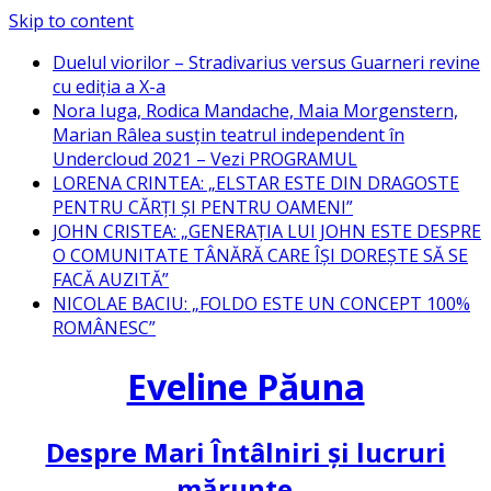
Skip to content
Duelul viorilor – Stradivarius versus Guarneri revine
cu ediția a X-a
Nora Iuga, Rodica Mandache, Maia Morgenstern,
Marian Râlea susțin teatrul independent în
Undercloud 2021 – Vezi PROGRAMUL
LORENA CRINTEA: „ELSTAR ESTE DIN DRAGOSTE
PENTRU CĂRȚI ȘI PENTRU OAMENI”
JOHN CRISTEA: „GENERAȚIA LUI JOHN ESTE DESPRE
O COMUNITATE TÂNĂRĂ CARE ÎȘI DOREȘTE SĂ SE
FACĂ AUZITĂ”
NICOLAE BACIU: „FOLDO ESTE UN CONCEPT 100%
ROMÂNESC”
Eveline Păuna
Despre Mari Întâlniri și lucruri
mărunte…