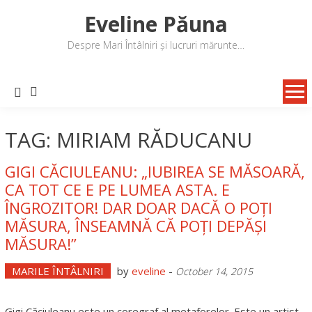
Skip
Eveline Păuna
to
content
Despre Mari Întâlniri și lucruri mărunte…
TAG: MIRIAM RĂDUCANU
GIGI CĂCIULEANU: „IUBIREA SE MĂSOARĂ,
CA TOT CE E PE LUMEA ASTA. E
ÎNGROZITOR! DAR DOAR DACĂ O POȚI
MĂSURA, ÎNSEAMNĂ CĂ POȚI DEPĂȘI
MĂSURA!”
MARILE ÎNTÂLNIRI
by
eveline
-
October 14, 2015
Gigi Căciuleanu este un coregraf al metaforelor. Este un artist