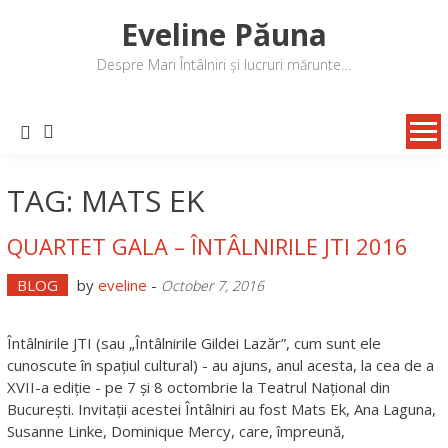
Skip
Eveline Păuna
to
content
Despre Mari Întâlniri și lucruri mărunte…
TAG: MATS EK
QUARTET GALA – ÎNTÂLNIRILE JTI 2016
BLOG
by
eveline
-
October 7, 2016
Întâlnirile JTI (sau „Întâlnirile Gildei Lazăr”, cum sunt ele
cunoscute în spațiul cultural) - au ajuns, anul acesta, la cea de a
XVII-a ediție - pe 7 și 8 octombrie la Teatrul Național din
București. Invitații acestei Întâlniri au fost Mats Ek, Ana Laguna,
Susanne Linke, Dominique Mercy, care, împreună,