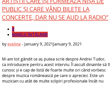
ARTIȘTII CARE ÎȘI FORMEAZĂ NIȘA DE
PUBLIC ȘI CARE VÂND BILETE LA
CONCERTE, DAR NU SE AUD LA RADIO”
8
MARILE ÎNTÂLNIRI
by
eveline
-
January 9, 2021
January 9, 2021
M-am tot gândit ce aș putea scrie despre Andrei Tudor,
ca introducere pentru acest interviu. Îl ascult dinainte să îl
cunosc și e cap de listă de foarte multe ori când vorbesc
despre muzica românească pe care o apreciez. Este un
muzician cu atât de multe sclipiri profesionale încât nu