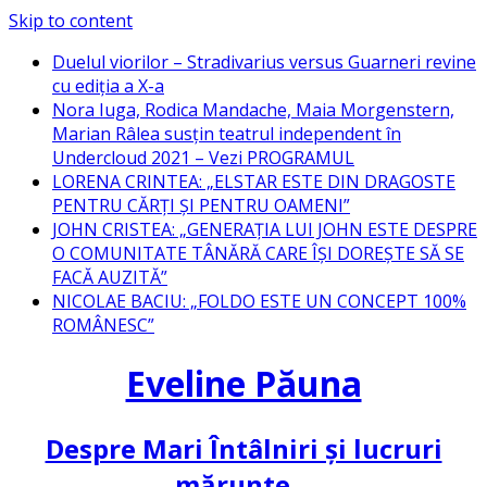
Skip to content
Duelul viorilor – Stradivarius versus Guarneri revine
cu ediția a X-a
Nora Iuga, Rodica Mandache, Maia Morgenstern,
Marian Râlea susțin teatrul independent în
Undercloud 2021 – Vezi PROGRAMUL
LORENA CRINTEA: „ELSTAR ESTE DIN DRAGOSTE
PENTRU CĂRȚI ȘI PENTRU OAMENI”
JOHN CRISTEA: „GENERAȚIA LUI JOHN ESTE DESPRE
O COMUNITATE TÂNĂRĂ CARE ÎȘI DOREȘTE SĂ SE
FACĂ AUZITĂ”
NICOLAE BACIU: „FOLDO ESTE UN CONCEPT 100%
ROMÂNESC”
Eveline Păuna
Despre Mari Întâlniri și lucruri
mărunte…