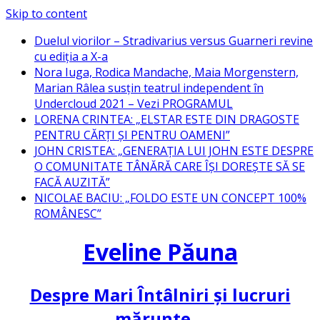
Skip to content
Duelul viorilor – Stradivarius versus Guarneri revine
cu ediția a X-a
Nora Iuga, Rodica Mandache, Maia Morgenstern,
Marian Râlea susțin teatrul independent în
Undercloud 2021 – Vezi PROGRAMUL
LORENA CRINTEA: „ELSTAR ESTE DIN DRAGOSTE
PENTRU CĂRȚI ȘI PENTRU OAMENI”
JOHN CRISTEA: „GENERAȚIA LUI JOHN ESTE DESPRE
O COMUNITATE TÂNĂRĂ CARE ÎȘI DOREȘTE SĂ SE
FACĂ AUZITĂ”
NICOLAE BACIU: „FOLDO ESTE UN CONCEPT 100%
ROMÂNESC”
Eveline Păuna
Despre Mari Întâlniri și lucruri
mărunte…