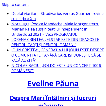
Skip to content
Duelul viorilor – Stradivarius versus Guarneri revine
cu ediția a X-a
Nora Iuga, Rodica Mandache, Maia Morgenstern,
Marian Râlea susțin teatrul independent în
Undercloud 2021 – Vezi PROGRAMUL
LORENA CRINTEA: „ELSTAR ESTE DIN DRAGOSTE
PENTRU CĂRȚI ȘI PENTRU OAMENI”
JOHN CRISTEA: „GENERAȚIA LUI JOHN ESTE DESPRE
O COMUNITATE TÂNĂRĂ CARE ÎȘI DOREȘTE SĂ SE
FACĂ AUZITĂ”
NICOLAE BACIU: „FOLDO ESTE UN CONCEPT 100%
ROMÂNESC”
Eveline Păuna
Despre Mari Întâlniri și lucruri
mărunte…