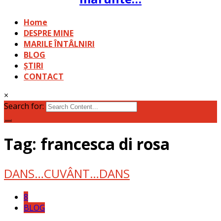
Home
DESPRE MINE
MARILE ÎNTÂLNIRI
BLOG
ȘTIRI
CONTACT
×
Search for:
Tag: francesca di rosa
DANS…CUVÂNT…DANS
8
BLOG