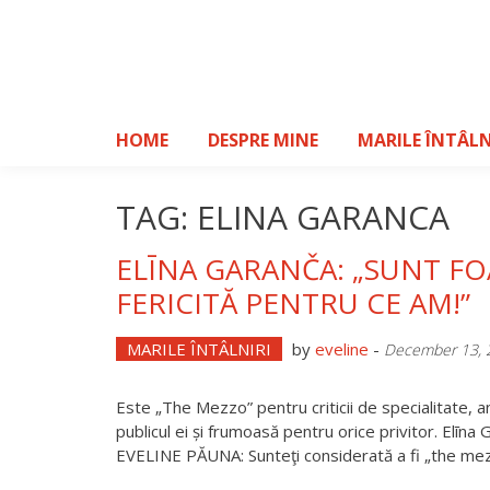
Skip
to
content
HOME
DESPRE MINE
MARILE ÎNTÂLN
TAG: ELINA GARANCA
ELĪNA GARANČA: „SUNT F
FERICITĂ PENTRU CE AM!”
MARILE ÎNTÂLNIRI
by
eveline
-
December 13, 
Este „The Mezzo” pentru criticii de specialitate, a
publicul ei și frumoasă pentru orice privitor. Elīna
EVELINE PĂUNA: Sunteţi considerată a fi „the mezz