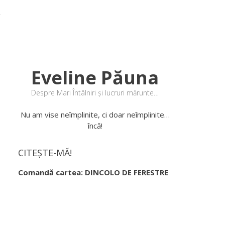
Eveline Păuna
Despre Mari Întâlniri și lucruri mărunte…
Nu am vise neîmplinite, ci doar neîmplinite…
încă!
CITEȘTE-MĂ!
Comandă cartea: DINCOLO DE FERESTRE