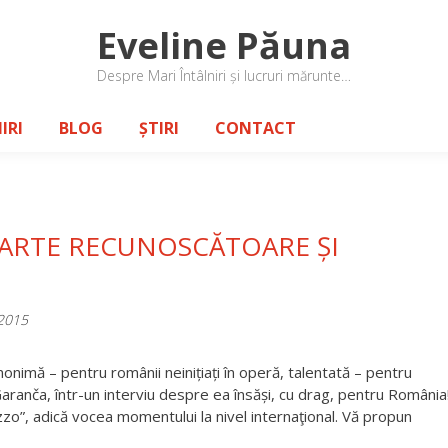
Eveline Păuna
Despre Mari Întâlniri și lucruri mărunte…
IRI
BLOG
ȘTIRI
CONTACT
OARTE RECUNOSCĂTOARE ȘI
2015
nonimă – pentru românii neinițiați în operă, talentată – pentru
 Garanča, într-un interviu despre ea însăși, cu drag, pentru România
o”, adică vocea momentului la nivel internaţional. Vă propun