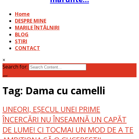
Home
DESPRE MINE
MARILE ÎNTÂLNIRI
BLOG
ȘTIRI
CONTACT
×
Search for:
Tag: Dama cu camelli
UNEORI, EȘECUL UNEI PRIME
ÎNCERCĂRI NU ÎNSEAMNĂ UN CAPĂT
DE LUME! CI TOCMAI UN MOD DE A TE