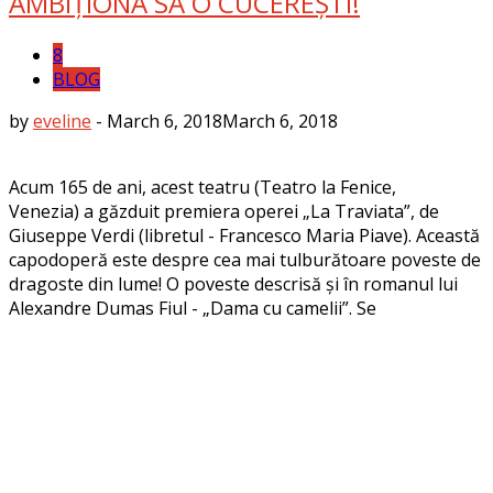
AMBIȚIONA SĂ O CUCEREȘTI!
8
BLOG
by
eveline
-
March 6, 2018
March 6, 2018
Acum 165 de ani, acest teatru (Teatro la Fenice,
Venezia) a găzduit premiera operei „La Traviata”, de
Giuseppe Verdi (libretul - Francesco Maria Piave). Această
capodoperă este despre cea mai tulburătoare poveste de
dragoste din lume! O poveste descrisă și în romanul lui
Alexandre Dumas Fiul - „Dama cu camelii”. Se