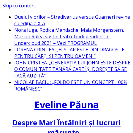
Skip to content
Duelul viorilor – Stradivarius versus Guarneri revine
cu ediția a X-a
Nora Iuga, Rodica Mandache, Maia Morgenstern,
Marian Râlea susțin teatrul independent în
Undercloud 2021 – Vezi PROGRAMUL
LORENA CRINTEA: „ELSTAR ESTE DIN DRAGOSTE
PENTRU CĂRȚI ȘI PENTRU OAMENI”
JOHN CRISTEA: „GENERAȚIA LUI JOHN ESTE DESPRE
O COMUNITATE TÂNĂRĂ CARE ÎȘI DOREȘTE SĂ SE
FACĂ AUZITĂ”
NICOLAE BACIU: „FOLDO ESTE UN CONCEPT 100%
ROMÂNESC”
Eveline Păuna
Despre Mari Întâlniri și lucruri
mărunte…