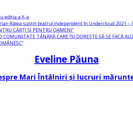
u ediția a X-a
ian Râlea susțin teatrul independent în Undercloud 2021 
NTRU CĂRȚI ȘI PENTRU OAMENI”
 O COMUNITATE TÂNĂRĂ CARE ÎȘI DOREȘTE SĂ SE FACĂ AU
ROMÂNESC”
Eveline Păuna
spre Mari Întâlniri și lucruri mărun