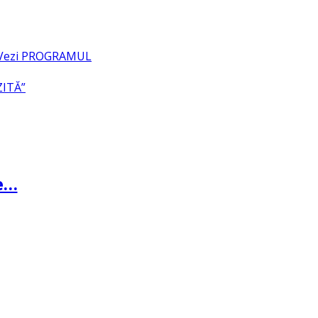
– Vezi PROGRAMUL
ZITĂ”
te…