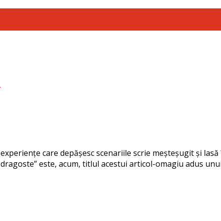
…
ră experiențe care depășesc scenariile scrie meșteșugit și las
ragoste” este, acum, titlul acestui articol-omagiu adus unui d