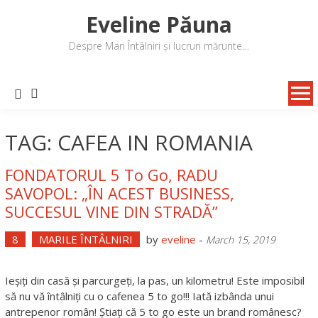
Skip
Eveline Păuna
to
content
Despre Mari Întâlniri și lucruri mărunte…
TAG: CAFEA IN ROMANIA
FONDATORUL 5 To Go, RADU
SAVOPOL: „ÎN ACEST BUSINESS,
SUCCESUL VINE DIN STRADĂ”
8
MARILE ÎNTÂLNIRI
by
eveline
-
March 15, 2019
Ieșiți din casă și parcurgeți, la pas, un kilometru! Este imposibil
să nu vă întâlniți cu o cafenea 5 to go!!! Iată izbânda unui
antrepenor român! Știați că 5 to go este un brand românesc?