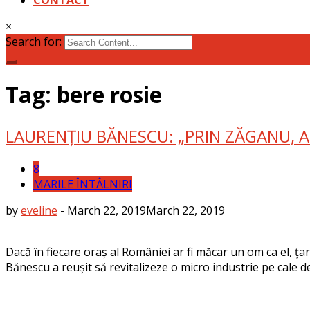
×
Search for:
Tag: bere rosie
LAURENȚIU BĂNESCU: „PRIN ZĂGANU, AM
8
MARILE ÎNTÂLNIRI
by
eveline
-
March 22, 2019
March 22, 2019
Dacă în fiecare oraș al României ar fi măcar un om ca el, ț
Bănescu a reușit să revitalizeze o micro industrie pe cale d