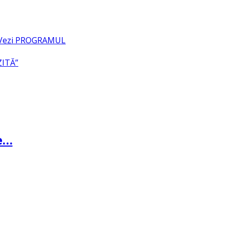
– Vezi PROGRAMUL
ZITĂ”
te…