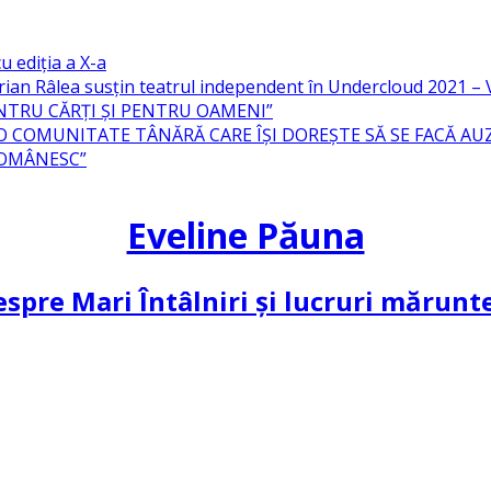
u ediția a X-a
ian Râlea susțin teatrul independent în Undercloud 2021 
NTRU CĂRȚI ȘI PENTRU OAMENI”
 O COMUNITATE TÂNĂRĂ CARE ÎȘI DOREȘTE SĂ SE FACĂ AU
ROMÂNESC”
Eveline Păuna
spre Mari Întâlniri și lucruri mărun