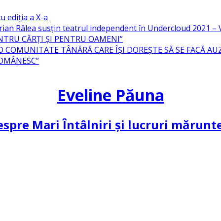
u ediția a X-a
ian Râlea susțin teatrul independent în Undercloud 2021 
NTRU CĂRȚI ȘI PENTRU OAMENI”
 O COMUNITATE TÂNĂRĂ CARE ÎȘI DOREȘTE SĂ SE FACĂ AU
ROMÂNESC”
Eveline Păuna
spre Mari Întâlniri și lucruri mărun