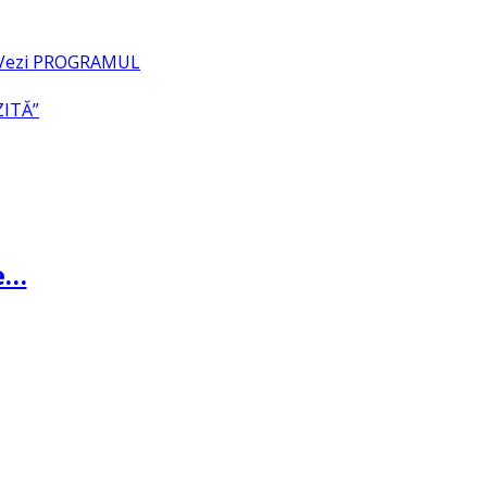
– Vezi PROGRAMUL
ZITĂ”
te…