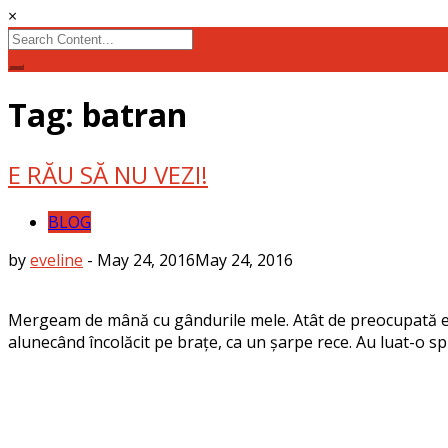
×
Search
for:
Tag: batran
E RĂU SĂ NU VEZI!
BLOG
by
eveline
-
May 24, 2016
May 24, 2016
Mergeam de mână cu gândurile mele. Atât de preocupată era
alunecând încolăcit pe brațe, ca un șarpe rece. Au luat-o s