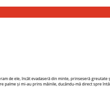
m de ele, încât evadaseră din minte, prinseseră greutate ș
pre palme și mi-au prins mâinile, ducându-mă direct spre întâ