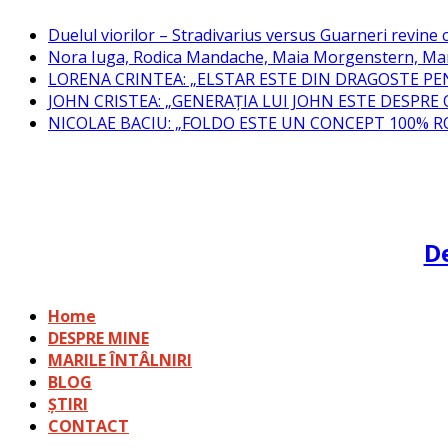
Skip
Duelul viorilor – Stradivarius versus Guarneri revine c
to
Nora Iuga, Rodica Mandache, Maia Morgenstern, Mar
content
LORENA CRINTEA: „ELSTAR ESTE DIN DRAGOSTE PE
JOHN CRISTEA: „GENERAȚIA LUI JOHN ESTE DESPRE
NICOLAE BACIU: „FOLDO ESTE UN CONCEPT 100% 
De
Home
DESPRE MINE
MARILE ÎNTÂLNIRI
BLOG
ȘTIRI
CONTACT