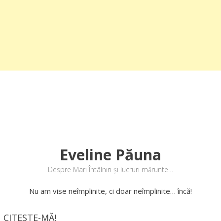
Eveline Păuna
Despre Mari Întâlniri și lucruri mărunte…
Nu am vise neîmplinite, ci doar neîmplinite… încă!
CITEȘTE-MĂ!