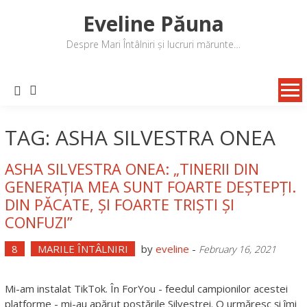
Skip
Eveline Păuna
to
content
Despre Mari Întâlniri și lucruri mărunte…
TAG: ASHA SILVESTRA ONEA
ASHA SILVESTRA ONEA: „TINERII DIN
GENERAȚIA MEA SUNT FOARTE DEȘTEPȚI.
DIN PĂCATE, ȘI FOARTE TRIȘTI ȘI
CONFUZI”
8
MARILE ÎNTÂLNIRI
by
eveline
-
February 16, 2021
Mi-am instalat TikTok. În ForYou - feedul campionilor acestei
platforme - mi-au apărut postările Silvestrei. O urmăresc și îmi