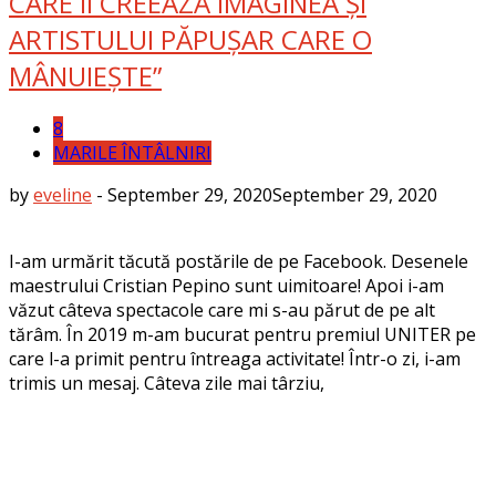
CARE ÎI CREEAZĂ IMAGINEA ȘI
ARTISTULUI PĂPUȘAR CARE O
MÂNUIEȘTE”
8
MARILE ÎNTÂLNIRI
by
eveline
-
September 29, 2020
September 29, 2020
I-am urmărit tăcută postările de pe Facebook. Desenele
maestrului Cristian Pepino sunt uimitoare! Apoi i-am
văzut câteva spectacole care mi s-au părut de pe alt
tărâm. În 2019 m-am bucurat pentru premiul UNITER pe
care l-a primit pentru întreaga activitate! Într-o zi, i-am
trimis un mesaj. Câteva zile mai târziu,