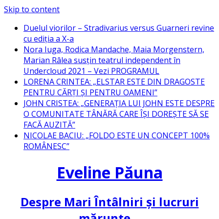
Skip to content
Duelul viorilor – Stradivarius versus Guarneri revine
cu ediția a X-a
Nora Iuga, Rodica Mandache, Maia Morgenstern,
Marian Râlea susțin teatrul independent în
Undercloud 2021 – Vezi PROGRAMUL
LORENA CRINTEA: „ELSTAR ESTE DIN DRAGOSTE
PENTRU CĂRȚI ȘI PENTRU OAMENI”
JOHN CRISTEA: „GENERAȚIA LUI JOHN ESTE DESPRE
O COMUNITATE TÂNĂRĂ CARE ÎȘI DOREȘTE SĂ SE
FACĂ AUZITĂ”
NICOLAE BACIU: „FOLDO ESTE UN CONCEPT 100%
ROMÂNESC”
Eveline Păuna
Despre Mari Întâlniri și lucruri
mărunte…