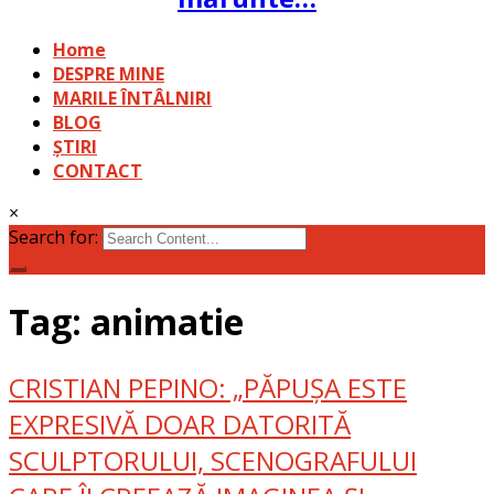
Home
DESPRE MINE
MARILE ÎNTÂLNIRI
BLOG
ȘTIRI
CONTACT
×
Search for:
Tag: animatie
CRISTIAN PEPINO: „PĂPUȘA ESTE
EXPRESIVĂ DOAR DATORITĂ
SCULPTORULUI, SCENOGRAFULUI