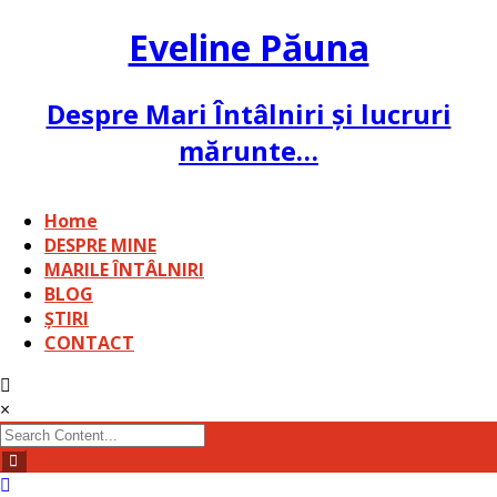
Skip
to
Eveline Păuna
content
Despre Mari Întâlniri și lucruri
mărunte…
Home
DESPRE MINE
MARILE ÎNTÂLNIRI
BLOG
ȘTIRI
CONTACT
×
Search
for: