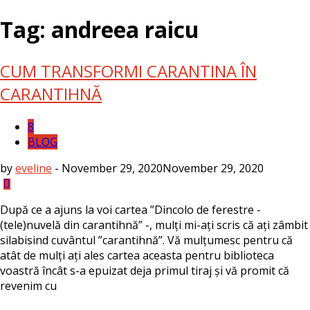
Tag: andreea raicu
CUM TRANSFORMI CARANTINA ÎN
CARANTIHNĂ
8
BLOG
by
eveline
-
November 29, 2020
November 29, 2020
După ce a ajuns la voi cartea ”Dincolo de ferestre -
(tele)nuvelă din carantihnă” -, mulți mi-ați scris că ați zâmbit
silabisind cuvântul ”carantihnă”. Vă mulțumesc pentru că
atât de mulți ați ales cartea aceasta pentru biblioteca
voastră încât s-a epuizat deja primul tiraj și vă promit că
revenim cu