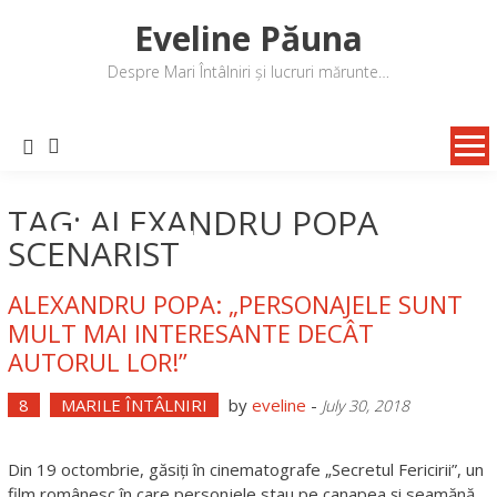
Skip
Eveline Păuna
to
content
Despre Mari Întâlniri și lucruri mărunte…
TAG: ALEXANDRU POPA
SCENARIST
ALEXANDRU POPA: „PERSONAJELE SUNT
MULT MAI INTERESANTE DECÂT
AUTORUL LOR!”
8
MARILE ÎNTÂLNIRI
by
eveline
-
July 30, 2018
Din 19 octombrie, găsiți în cinematografe „Secretul Fericirii”, un
film românesc în care personjele stau pe canapea și seamănă