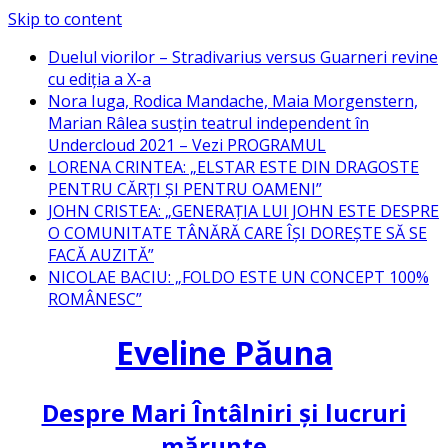
Skip to content
Duelul viorilor – Stradivarius versus Guarneri revine
cu ediția a X-a
Nora Iuga, Rodica Mandache, Maia Morgenstern,
Marian Râlea susțin teatrul independent în
Undercloud 2021 – Vezi PROGRAMUL
LORENA CRINTEA: „ELSTAR ESTE DIN DRAGOSTE
PENTRU CĂRȚI ȘI PENTRU OAMENI”
JOHN CRISTEA: „GENERAȚIA LUI JOHN ESTE DESPRE
O COMUNITATE TÂNĂRĂ CARE ÎȘI DOREȘTE SĂ SE
FACĂ AUZITĂ”
NICOLAE BACIU: „FOLDO ESTE UN CONCEPT 100%
ROMÂNESC”
Eveline Păuna
Despre Mari Întâlniri și lucruri
mărunte…