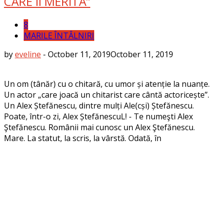
CARE ÎI MERITĂ”
8
MARILE ÎNTÂLNIRI
by
eveline
-
October 11, 2019
October 11, 2019
Un om (tânăr) cu o chitară, cu umor și atenție la nuanțe.
Un actor „care joacă un chitarist care cântă actoricește”.
Un Alex Ștefănescu, dintre mulți Ale(cși) Ștefănescu.
Poate, într-o zi, Alex ȘtefănescuL! - Te numeşti Alex
Ştefănescu. Românii mai cunosc un Alex Ştefănescu.
Mare. La statut, la scris, la vârstă. Odată, în